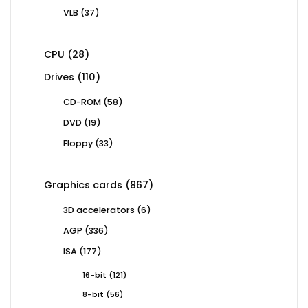
products
37
VLB
37
products
28
CPU
28
products
110
Drives
110
products
58
CD-ROM
58
products
19
DVD
19
products
33
Floppy
33
products
867
Graphics cards
867
products
6
3D accelerators
6
products
336
AGP
336
products
177
ISA
177
products
121
16-bit
121
products
56
8-bit
56
products