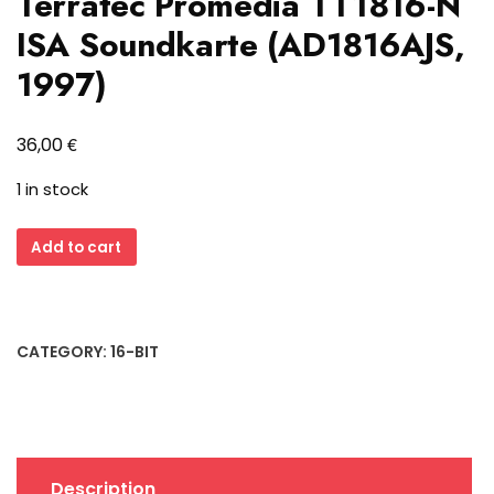
Terratec Promedia TT1816-N
ISA Soundkarte (AD1816AJS,
1997)
€
36,00
1 in stock
Terratec
Add to cart
Promedia
TT1816-
N
ISA
CATEGORY:
16-BIT
Soundkarte
(AD1816AJS,
1997)
quantity
Description