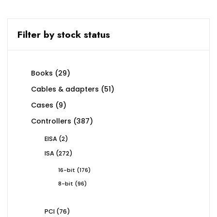
Filter by stock status
29
Books
29
products
51
Cables & adapters
51
products
9
Cases
9
products
387
Controllers
387
products
2
EISA
2
products
272
ISA
272
products
176
16-bit
176
products
96
8-bit
96
products
76
PCI
76