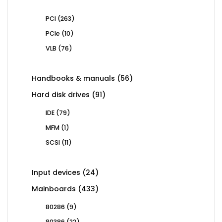
263
PCI
263
products
10
PCIe
10
products
76
VLB
76
products
56
Handbooks & manuals
56
products
91
Hard disk drives
91
products
79
IDE
79
products
1
MFM
1
product
11
SCSI
11
products
24
Input devices
24
products
433
Mainboards
433
products
9
80286
9
products
22
80386
22