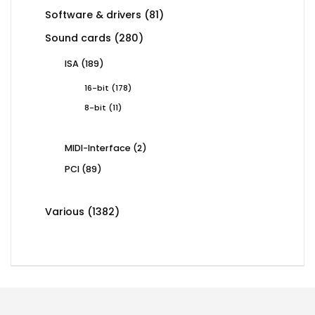
products
81
Software & drivers
81
products
280
Sound cards
280
products
189
ISA
189
products
178
16-bit
178
products
11
8-bit
11
products
2
MIDI-Interface
2
products
89
PCI
89
products
1382
Various
1382
products