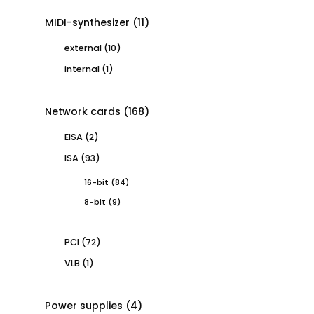
11
MIDI-synthesizer
11
products
10
external
10
products
1
internal
1
product
168
Network cards
168
products
2
EISA
2
products
93
ISA
93
products
84
16-bit
84
products
9
8-bit
9
products
72
PCI
72
products
1
VLB
1
product
4
Power supplies
4