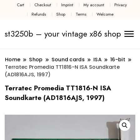
Cart
Checkout
Imprint
My account
Privacy
Refunds
Shop
Terms
Welcome
st3250b – your vintage x86 shop
Home
Shop
Sound cards
ISA
16-bit
Terratec Promedia TT1816-N ISA Soundkarte
(AD1816AJS, 1997)
Terratec Promedia TT1816-N ISA
Soundkarte (AD1816AJS, 1997)