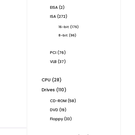
products
2
EISA
2
products
272
ISA
272
products
176
16-bit
176
products
96
8-bit
96
products
76
PCI
76
products
37
VLB
37
products
28
CPU
28
products
110
Drives
110
products
58
CD-ROM
58
products
19
DVD
19
products
33
Floppy
33
products