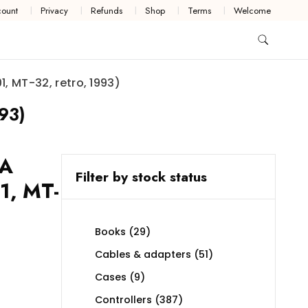
ount
Privacy
Refunds
Shop
Terms
Welcome
 MT-32, retro, 1993)
93)
SA
Filter by stock status
1, MT-
29
Books
29
products
51
Cables & adapters
51
products
9
Cases
9
products
387
Controllers
387