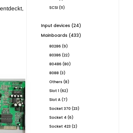
product
11
SCSI
11
rentdeckt,
products
24
Input devices
24
products
433
Mainboards
433
products
9
80286
9
products
22
80386
22
products
80
80486
80
products
3
8088
3
products
8
Others
8
products
62
Slot 1
62
products
7
Slot A
7
products
23
Socket 370
23
products
6
Socket 4
6
products
2
Socket 423
2
products