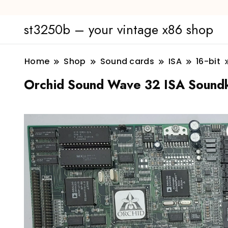
st3250b – your vintage x86 shop
Home
Shop
Sound cards
ISA
16-bit
Orchid Sound Wave 32 ISA Soundk