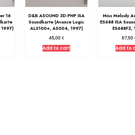
er 16
D&B ASOUND 3D-PNP ISA
Miss Melody A
dkarte
Soundkarte (Avance Logic
ES688 ISA Soun
 1997)
ALS100+, AS004, 1997)
ES688FZ, 
€
45,00
67,50
Add to cart
Add to 