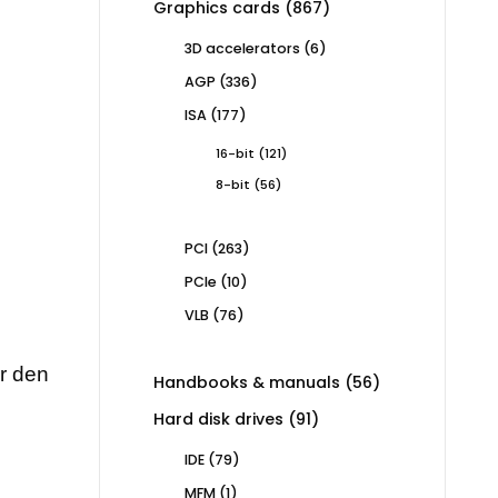
867
Graphics cards
867
products
6
3D accelerators
6
products
336
AGP
336
products
177
ISA
177
products
121
16-bit
121
products
56
8-bit
56
products
263
PCI
263
products
10
PCIe
10
products
76
VLB
76
products
ür den
56
Handbooks & manuals
56
products
91
Hard disk drives
91
products
79
IDE
79
products
1
MFM
1