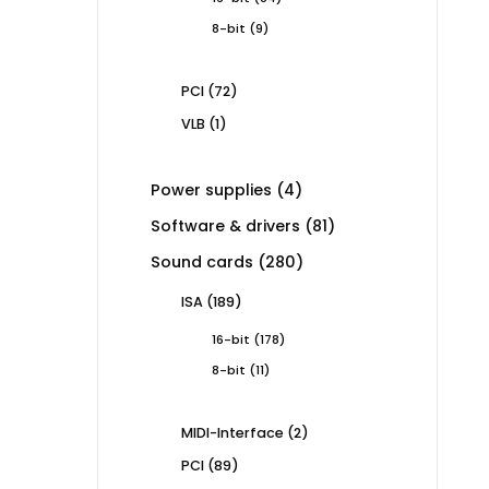
products
9
8-bit
9
products
72
PCI
72
products
1
VLB
1
product
4
Power supplies
4
products
81
Software & drivers
81
products
280
Sound cards
280
products
189
ISA
189
products
178
16-bit
178
products
11
8-bit
11
products
2
MIDI-Interface
2
products
89
PCI
89
products