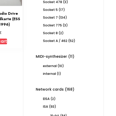
3
Socket 478
3
products
17
Socket 5
17
udio Drive
products
134
Socket 7
134
dkarte (ESS
products
1996)
3
Socket 775
3
products
€
2
Socket 8
2
products
52
cart
Socket A / 462
52
products
11
MIDI-synthesizer
11
products
10
external
10
products
1
internal
1
product
168
Network cards
168
products
2
EISA
2
products
93
ISA
93
products
84
16-bit
84