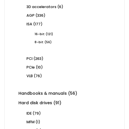
products
6
3D accelerators
6
products
336
AGP
336
products
177
ISA
177
products
121
16-bit
121
products
56
8-bit
56
products
263
PCI
263
products
10
PCIe
10
products
76
VLB
76
products
56
Handbooks & manuals
56
products
91
Hard disk drives
91
products
79
IDE
79
products
1
MFM
1
product