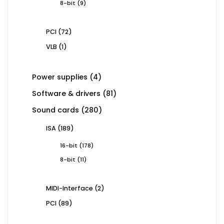
9
8-bit
9
products
72
PCI
72
products
1
VLB
1
product
4
Power supplies
4
products
81
Software & drivers
81
products
280
Sound cards
280
products
189
ISA
189
products
178
16-bit
178
products
11
8-bit
11
products
2
MIDI-Interface
2
products
89
PCI
89
products