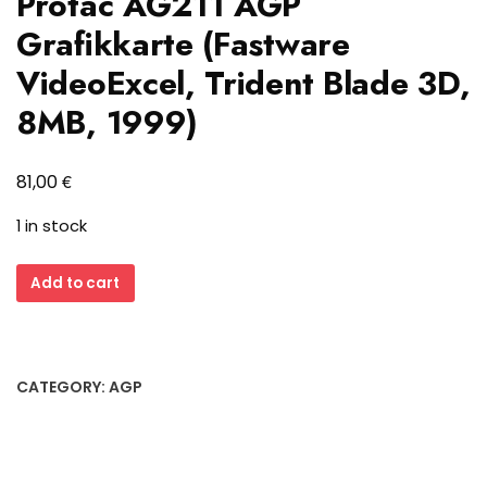
Protac AG211 AGP
Grafikkarte (Fastware
VideoExcel, Trident Blade 3D,
8MB, 1999)
€
81,00
1 in stock
Protac
Add to cart
AG211
AGP
Grafikkarte
(Fastware
CATEGORY:
AGP
VideoExcel,
Trident
Blade
3D,