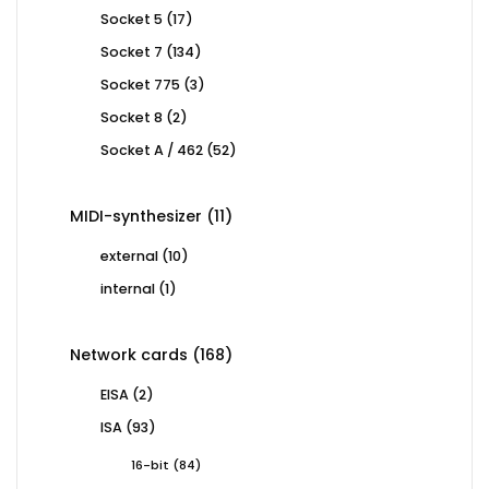
products
17
Socket 5
17
products
134
Socket 7
134
products
3
Socket 775
3
products
2
Socket 8
2
products
52
Socket A / 462
52
products
11
MIDI-synthesizer
11
products
10
external
10
products
1
internal
1
product
168
Network cards
168
products
2
EISA
2
products
93
ISA
93
products
84
16-bit
84
products