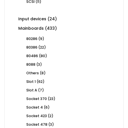
11
SCSI
11
products
24
Input devices
24
products
433
Mainboards
433
products
9
80286
9
products
22
80386
22
products
80
80486
80
products
3
8088
3
products
8
Others
8
products
62
Slot 1
62
products
7
Slot A
7
products
23
Socket 370
23
products
6
Socket 4
6
products
2
Socket 423
2
products
3
Socket 478
3