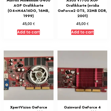
Matrox Millennium G400
ASUS V7700 AGP
AGP Grafikkarte
Grafikkarte (nvidia
(G4+M4A16DG, 16MB,
GeForce2 GTS, 32MB DDR,
1999)
2001)
€
€
45,00
45,00
Add to cart
Add to cart
XpertVision GeForce
Gainward GeForce 4