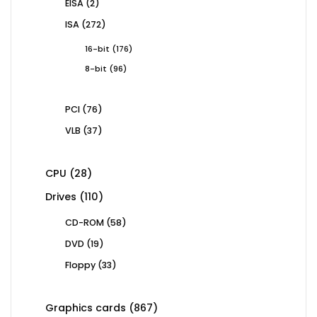
2
EISA
2
products
272
ISA
272
products
176
16-bit
176
products
96
8-bit
96
products
76
PCI
76
products
37
VLB
37
products
28
CPU
28
products
110
Drives
110
products
58
CD-ROM
58
products
19
DVD
19
products
33
Floppy
33
products
867
Graphics cards
867