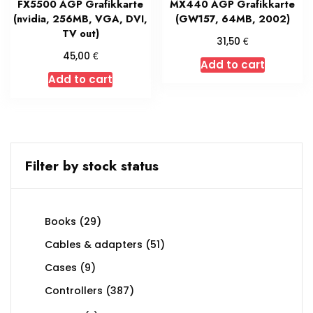
FX5500 AGP Grafikkarte
MX440 AGP Grafikkarte
(nvidia, 256MB, VGA, DVI,
(GW157, 64MB, 2002)
TV out)
€
31,50
€
45,00
Add to cart
Add to cart
Filter by stock status
29
Books
29
products
51
Cables & adapters
51
products
9
Cases
9
products
387
Controllers
387
products