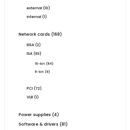
products
10
external
10
products
1
internal
1
product
168
Network cards
168
products
2
EISA
2
products
93
ISA
93
products
84
16-bit
84
products
9
8-bit
9
products
72
PCI
72
products
1
VLB
1
product
4
Power supplies
4
products
81
Software & drivers
81