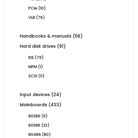
products
10
PCIe
10
products
76
VLB
76
products
56
Handbooks & manuals
56
products
91
Hard disk drives
91
products
79
IDE
79
products
1
MFM
1
product
11
SCSI
11
products
24
Input devices
24
products
433
Mainboards
433
products
9
80286
9
products
22
80386
22
products
80
80486
80