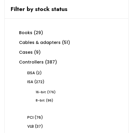
Filter by stock status
29
Books
29
products
51
Cables & adapters
51
products
9
Cases
9
products
387
Controllers
387
products
2
EISA
2
products
272
ISA
272
products
176
16-bit
176
products
96
8-bit
96
products
76
PCI
76
products
37
VLB
37
products