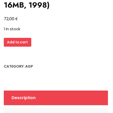
16MB, 1998)
€
72,00
1 in stock
ASUS
Add to cart
V3400TNT
SDRAM
AGP
Grafikkarte
CATEGORY:
AGP
(nvidia
TNT,
16MB,
1998)
quantity
Description