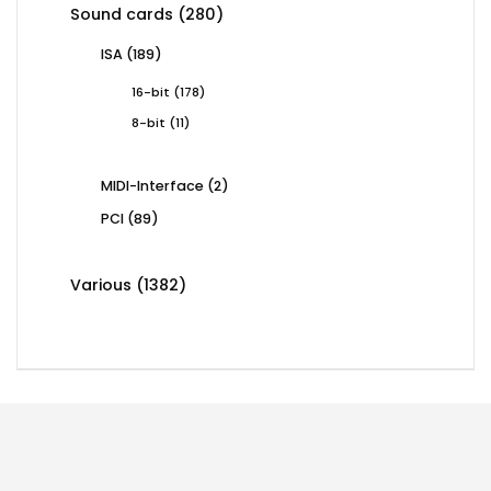
products
280
Sound cards
280
products
189
ISA
189
products
178
16-bit
178
products
11
8-bit
11
products
2
MIDI-Interface
2
products
89
PCI
89
products
1382
Various
1382
products