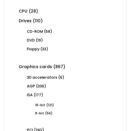
28
CPU
28
products
110
Drives
110
products
58
CD-ROM
58
products
19
DVD
19
products
33
Floppy
33
products
867
Graphics cards
867
products
6
3D accelerators
6
products
336
AGP
336
products
177
ISA
177
products
121
16-bit
121
products
56
8-bit
56
products
263
PCI
263