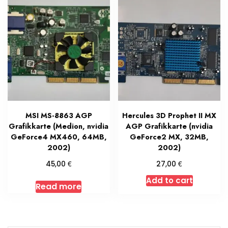
MSI MS-8863 AGP
Hercules 3D Prophet II MX
Grafikkarte (Medion, nvidia
AGP Grafikkarte (nvidia
GeForce4 MX460, 64MB,
GeForce2 MX, 32MB,
2002)
2002)
€
€
45,00
27,00
Add to cart
Read more