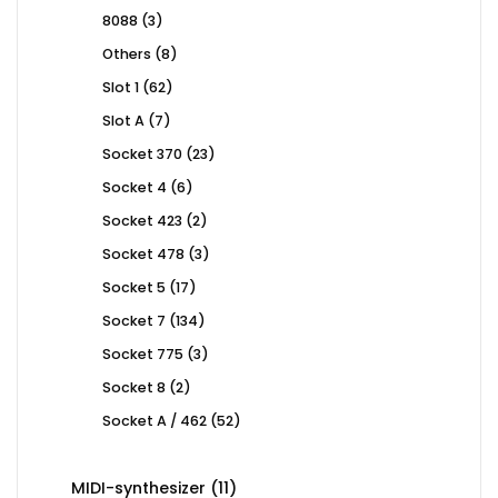
products
3
8088
3
products
8
Others
8
products
62
Slot 1
62
products
7
Slot A
7
products
23
Socket 370
23
products
6
Socket 4
6
products
2
Socket 423
2
products
3
Socket 478
3
products
17
Socket 5
17
products
134
Socket 7
134
products
3
Socket 775
3
products
2
Socket 8
2
products
52
Socket A / 462
52
products
11
MIDI-synthesizer
11