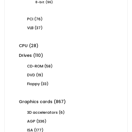
96
8-bit
96
products
76
PCI
76
products
37
VLB
37
products
28
CPU
28
products
110
Drives
110
products
58
CD-ROM
58
products
19
DVD
19
products
33
Floppy
33
products
867
Graphics cards
867
products
6
3D accelerators
6
products
336
AGP
336
products
177
ISA
177