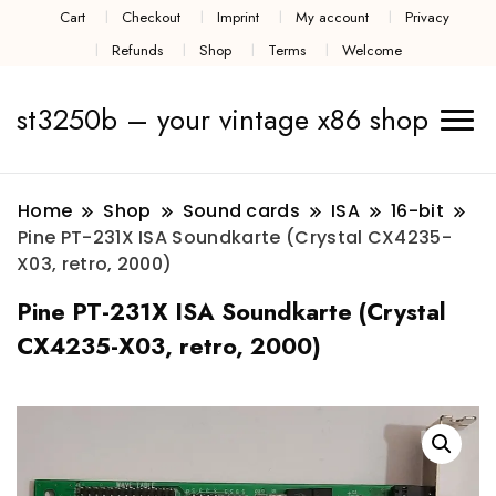
Cart
Checkout
Imprint
My account
Privacy
Refunds
Shop
Terms
Welcome
st3250b – your vintage x86 shop
Home
Shop
Sound cards
ISA
16-bit
Pine PT-231X ISA Soundkarte (Crystal CX4235-
X03, retro, 2000)
Pine PT-231X ISA Soundkarte (Crystal
CX4235-X03, retro, 2000)