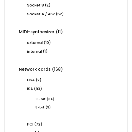
products
2
Socket 8
2
products
52
Socket A / 462
52
products
11
MIDI-synthesizer
11
products
10
external
10
products
1
internal
1
product
168
Network cards
168
products
2
EISA
2
products
93
ISA
93
products
84
16-bit
84
products
9
8-bit
9
products
72
PCI
72
products