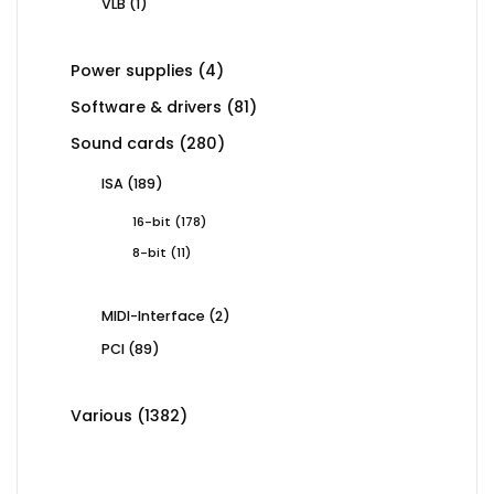
1
VLB
1
product
4
Power supplies
4
products
81
Software & drivers
81
products
280
Sound cards
280
products
189
ISA
189
products
178
16-bit
178
products
11
8-bit
11
products
2
MIDI-Interface
2
products
89
PCI
89
products
1382
Various
1382
products