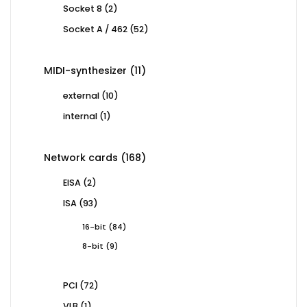
2
Socket 8
2
products
52
Socket A / 462
52
products
11
MIDI-synthesizer
11
products
10
external
10
products
1
internal
1
product
168
Network cards
168
products
2
EISA
2
products
93
ISA
93
products
84
16-bit
84
products
9
8-bit
9
products
72
PCI
72
products
1
VLB
1