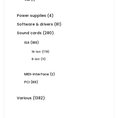
product
4
Power supplies
4
products
81
Software & drivers
81
products
280
Sound cards
280
products
189
ISA
189
products
178
16-bit
178
products
11
8-bit
11
products
2
MIDI-Interface
2
products
89
PCI
89
products
1382
Various
1382
products