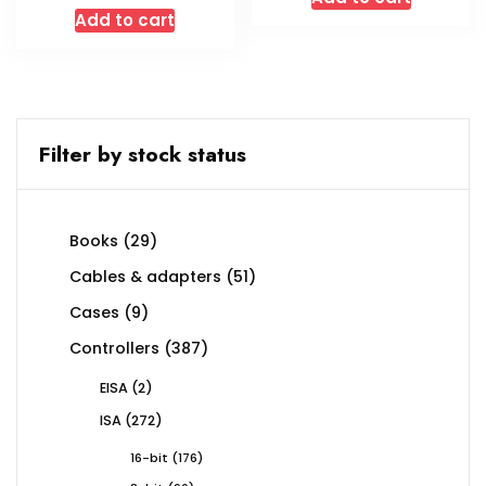
Add to cart
Filter by stock status
29
Books
29
products
51
Cables & adapters
51
products
9
Cases
9
products
387
Controllers
387
products
2
EISA
2
products
272
ISA
272
products
176
16-bit
176
products