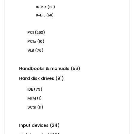
products
121
16-bit
121
products
56
8-bit
56
products
263
PCI
263
products
10
PCIe
10
products
76
VLB
76
products
56
Handbooks & manuals
56
products
91
Hard disk drives
91
products
79
IDE
79
products
1
MFM
1
product
11
SCSI
11
products
24
Input devices
24
products