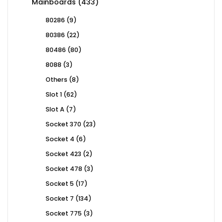
433
Mainboards
433
products
9
80286
9
products
22
80386
22
products
80
80486
80
products
3
8088
3
products
8
Others
8
products
62
Slot 1
62
products
7
Slot A
7
products
23
Socket 370
23
products
6
Socket 4
6
products
2
Socket 423
2
products
3
Socket 478
3
products
17
Socket 5
17
products
134
Socket 7
134
products
3
Socket 775
3
products