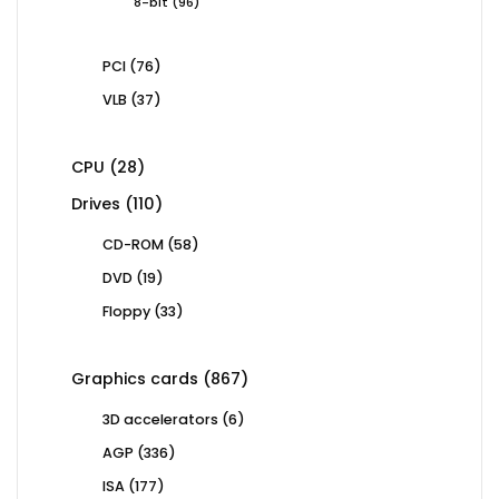
96
8-bit
96
products
76
PCI
76
products
37
VLB
37
products
28
CPU
28
products
110
Drives
110
products
58
CD-ROM
58
products
19
DVD
19
products
33
Floppy
33
products
867
Graphics cards
867
products
6
3D accelerators
6
products
336
AGP
336
products
177
ISA
177