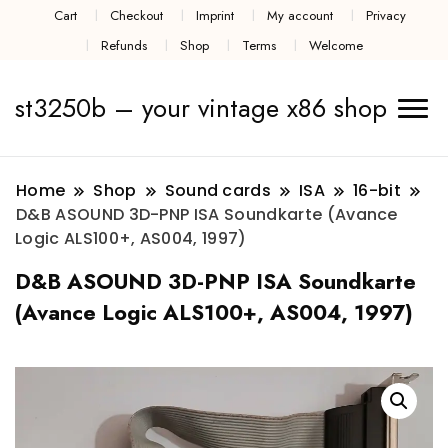
Cart
Checkout
Imprint
My account
Privacy
Refunds
Shop
Terms
Welcome
st3250b – your vintage x86 shop
Home
Shop
Sound cards
ISA
16-bit
D&B ASOUND 3D-PNP ISA Soundkarte (Avance
Logic ALS100+, AS004, 1997)
D&B ASOUND 3D-PNP ISA Soundkarte
(Avance Logic ALS100+, AS004, 1997)