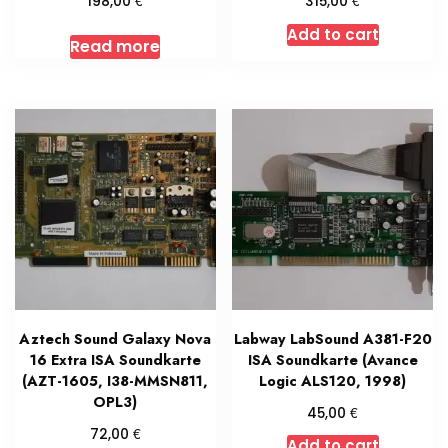
€
€
198,00
315,00
Add to cart
Read more
Aztech Sound Galaxy Nova
Labway LabSound A381-F20
16 Extra ISA Soundkarte
ISA Soundkarte (Avance
(AZT-1605, I38-MMSN811,
Logic ALS120, 1998)
OPL3)
€
45,00
€
72,00
Add to cart