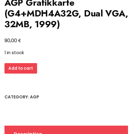
AGP Grafikkarte
(G4+MDH4A32G, Dual VGA,
32MB, 1999)
€
90,00
1 in stock
Matrox
Add to cart
Millennium
G400
AGP
Grafikkarte
CATEGORY:
AGP
(G4+MDH4A32G,
Dual
VGA,
32MB,
1999)