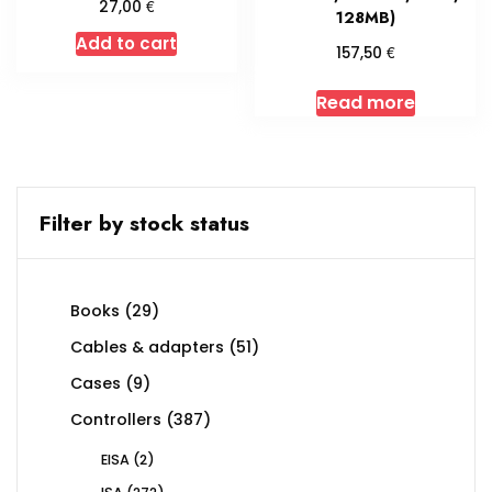
€
27,00
128MB)
Add to cart
€
157,50
Read more
Filter by stock status
29
Books
29
products
51
Cables & adapters
51
products
9
Cases
9
products
387
Controllers
387
products
2
EISA
2
products
272