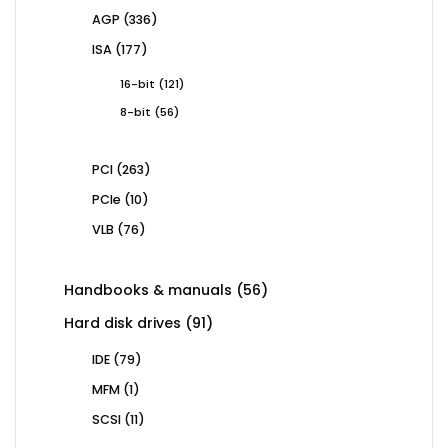
products
336
AGP
336
products
177
ISA
177
products
121
16-bit
121
products
56
8-bit
56
products
263
PCI
263
products
10
PCIe
10
products
76
VLB
76
products
56
Handbooks & manuals
56
products
91
Hard disk drives
91
products
79
IDE
79
products
1
MFM
1
product
11
SCSI
11
products