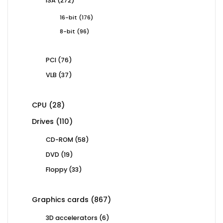
ISA
272
products
176
16-bit
176
products
96
8-bit
96
products
76
PCI
76
products
37
VLB
37
products
28
CPU
28
products
110
Drives
110
products
58
CD-ROM
58
products
19
DVD
19
products
33
Floppy
33
products
867
Graphics cards
867
products
6
3D accelerators
6