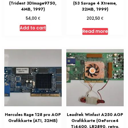
(Trident 3DImage9750,
(S3 Savage 4 Xtreme,
4MB, 1997)
32MB, 1999)
€
€
54,00
202,50
Add to cart
Read more
Hercules Rage 128 pro AGP
Leadtek Winfast A250 AGP
Grafikkarte (ATI, 32MB)
Grafikkarte (GeForce4
Ti4400, LR2890, retro,