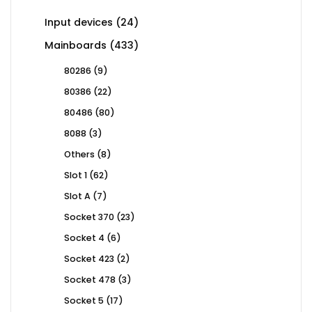
24
Input devices
24
products
433
Mainboards
433
products
9
80286
9
products
22
80386
22
products
80
80486
80
products
3
8088
3
products
8
Others
8
products
62
Slot 1
62
products
7
Slot A
7
products
23
Socket 370
23
products
6
Socket 4
6
products
2
Socket 423
2
products
3
Socket 478
3
products
17
Socket 5
17