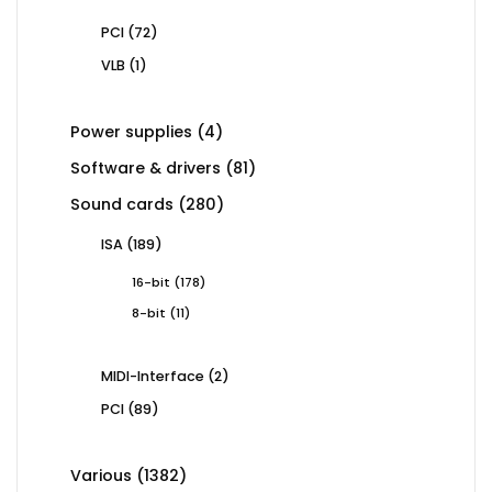
72
PCI
72
products
1
VLB
1
product
4
Power supplies
4
products
81
Software & drivers
81
products
280
Sound cards
280
products
189
ISA
189
products
178
16-bit
178
products
11
8-bit
11
products
2
MIDI-Interface
2
products
89
PCI
89
products
1382
Various
1382