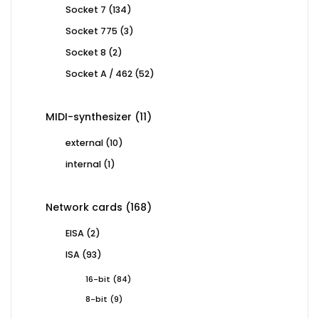
products
134
Socket 7
134
products
3
Socket 775
3
products
2
Socket 8
2
products
52
Socket A / 462
52
products
11
MIDI-synthesizer
11
products
10
external
10
products
1
internal
1
product
168
Network cards
168
products
2
EISA
2
products
93
ISA
93
products
84
16-bit
84
products
9
8-bit
9
products