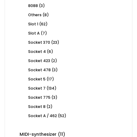
products
3
8088
3
products
8
Others
8
products
62
Slot 1
62
products
7
Slot A
7
products
23
Socket 370
23
products
6
Socket 4
6
products
2
Socket 423
2
products
3
Socket 478
3
products
17
Socket 5
17
products
134
Socket 7
134
products
3
Socket 775
3
products
2
Socket 8
2
products
52
Socket A / 462
52
products
11
MIDI-synthesizer
11