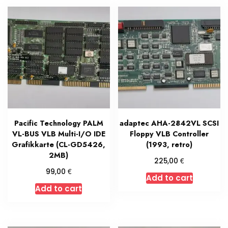
Pacific Technology PALM
adaptec AHA-2842VL SCSI
VL-BUS VLB Multi-I/O IDE
Floppy VLB Controller
Grafikkarte (CL-GD5426,
(1993, retro)
2MB)
€
225,00
€
99,00
Add to cart
Add to cart