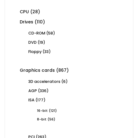
28
CPU
28
products
110
Drives
110
products
58
CD-ROM
58
products
19
DVD
19
products
33
Floppy
33
products
867
Graphics cards
867
products
6
3D accelerators
6
products
336
AGP
336
products
177
ISA
177
products
121
16-bit
121
products
56
8-bit
56
products
263
PCI
263