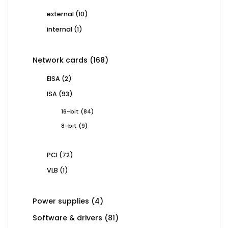
products
10
external
10
products
1
internal
1
product
168
Network cards
168
products
2
EISA
2
products
93
ISA
93
products
84
16-bit
84
products
9
8-bit
9
products
72
PCI
72
products
1
VLB
1
product
4
Power supplies
4
products
81
Software & drivers
81