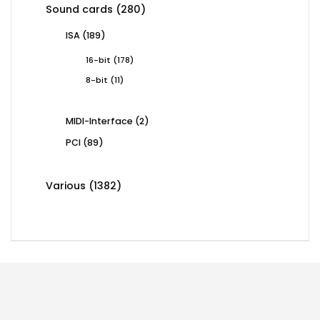
products
280
Sound cards
280
products
189
ISA
189
products
178
16-bit
178
products
11
8-bit
11
products
2
MIDI-Interface
2
products
89
PCI
89
products
1382
Various
1382
products