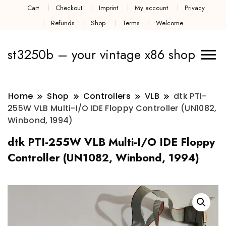
Cart
Checkout
Imprint
My account
Privacy
Refunds
Shop
Terms
Welcome
st3250b – your vintage x86 shop
Home
Shop
Controllers
VLB
dtk PTI-
255W VLB Multi-I/O IDE Floppy Controller (UN1082,
Winbond, 1994)
dtk PTI-255W VLB Multi-I/O IDE Floppy
Controller (UN1082, Winbond, 1994)