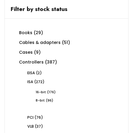
Filter by stock status
29
Books
29
products
51
Cables & adapters
51
products
9
Cases
9
products
387
Controllers
387
products
2
EISA
2
products
272
ISA
272
products
176
16-bit
176
products
96
8-bit
96
products
76
PCI
76
products
37
VLB
37
products