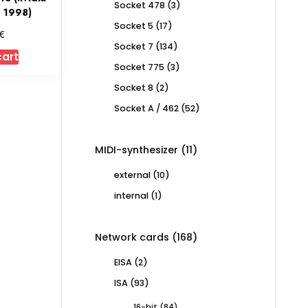
3
Socket 478
3
 1998)
products
17
Socket 5
17
€
products
134
Socket 7
134
cart
products
3
Socket 775
3
products
2
Socket 8
2
products
52
Socket A / 462
52
products
11
MIDI-synthesizer
11
products
10
external
10
products
1
internal
1
product
168
Network cards
168
products
2
EISA
2
products
93
ISA
93
products
84
16-bit
84