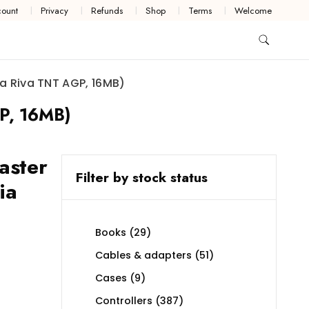
ount
Privacy
Refunds
Shop
Terms
Welcome
ia Riva TNT AGP, 16MB)
GP, 16MB)
aster
Filter by stock status
ia
29
Books
29
products
51
Cables & adapters
51
products
9
Cases
9
products
387
Controllers
387