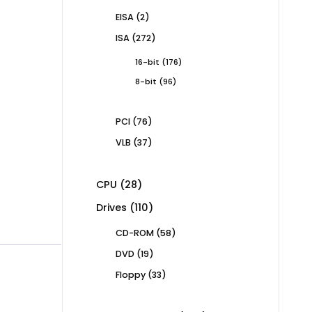
products
2
EISA
2
products
272
ISA
272
products
176
16-bit
176
products
96
8-bit
96
products
76
PCI
76
products
37
VLB
37
products
28
CPU
28
products
110
Drives
110
products
58
CD-ROM
58
products
19
DVD
19
products
33
Floppy
33
products