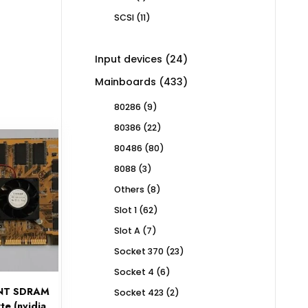
product
11
SCSI
11
products
24
Input devices
24
products
433
Mainboards
433
products
9
80286
9
products
22
80386
22
products
80
80486
80
products
3
8088
3
products
8
Others
8
products
62
Slot 1
62
products
7
Slot A
7
products
23
Socket 370
23
products
6
Socket 4
6
products
NT SDRAM
2
Socket 423
2
products
e (nvidia