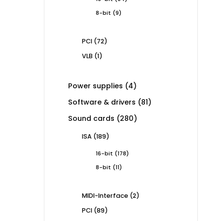
products
9
8-bit
9
products
72
PCI
72
products
1
VLB
1
product
4
Power supplies
4
products
81
Software & drivers
81
products
280
Sound cards
280
products
189
ISA
189
products
178
16-bit
178
products
11
8-bit
11
products
2
MIDI-Interface
2
products
89
PCI
89
products