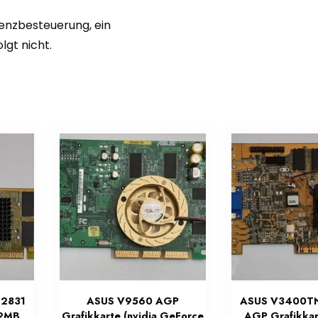
renzbesteuerung, ein
gt nicht.
 2831
ASUS V9560 AGP
ASUS V3400T
32MB,
Grafikkarte (nvidia GeForce
AGP Grafikkart