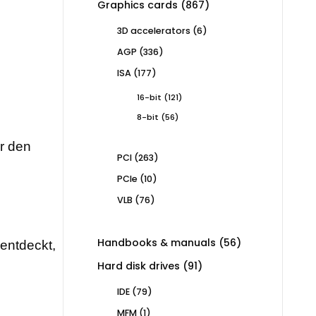
867
Graphics cards
867
products
6
3D accelerators
6
products
336
AGP
336
products
177
ISA
177
products
121
16-bit
121
products
56
8-bit
56
products
ür den
263
PCI
263
products
10
PCIe
10
products
76
VLB
76
products
56
Handbooks & manuals
56
rentdeckt,
products
91
Hard disk drives
91
products
79
IDE
79
products
1
MFM
1