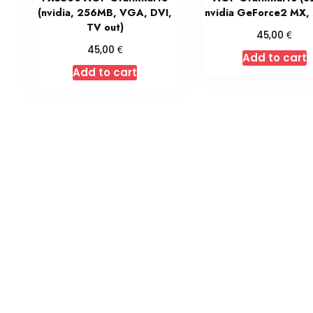
(nvidia, 256MB, VGA, DVI,
nvidia GeForce2 MX,
TV out)
€
45,00
€
45,00
Add to cart
Add to cart