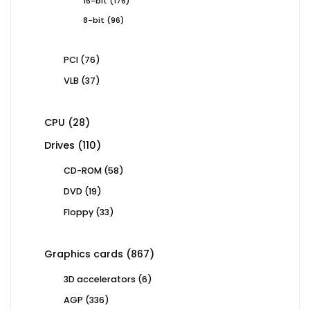
16-bit
176
products
96
8-bit
96
products
76
PCI
76
products
37
VLB
37
products
28
CPU
28
products
110
Drives
110
products
58
CD-ROM
58
products
19
DVD
19
products
33
Floppy
33
products
867
Graphics cards
867
products
6
3D accelerators
6
products
336
AGP
336