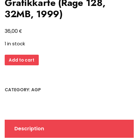
Grafikkarte (Rage 128,
32MB, 1999)
€
36,00
1 in stock
ATI
Add to cart
Xpert
2000
AGP
Grafikkarte
CATEGORY:
AGP
(Rage
128,
32MB,
1999)
quantity
Description