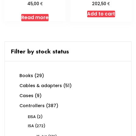
€
€
45,00
202,50
Add to cart
Read more
Filter by stock status
29
Books
29
products
51
Cables & adapters
51
products
9
Cases
9
products
387
Controllers
387
products
2
EISA
2
products
272
ISA
272
products
176