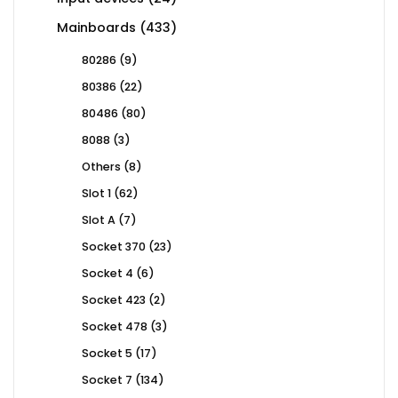
products
433
Mainboards
433
products
9
80286
9
products
22
80386
22
products
80
80486
80
products
3
8088
3
products
8
Others
8
products
62
Slot 1
62
products
7
Slot A
7
products
23
Socket 370
23
products
6
Socket 4
6
products
2
Socket 423
2
products
3
Socket 478
3
products
17
Socket 5
17
products
134
Socket 7
134
products