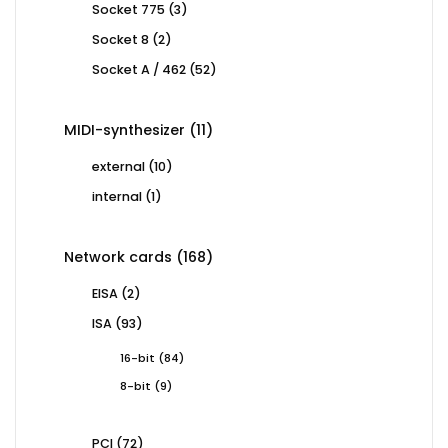
3
Socket 775
3
products
2
Socket 8
2
products
52
Socket A / 462
52
products
11
MIDI-synthesizer
11
products
10
external
10
products
1
internal
1
product
168
Network cards
168
products
2
EISA
2
products
93
ISA
93
products
84
16-bit
84
products
9
8-bit
9
products
72
PCI
72