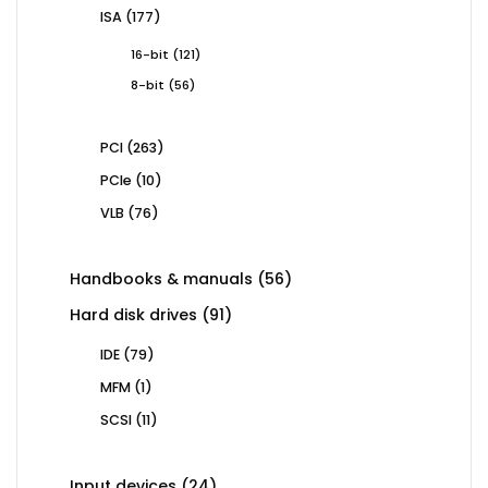
products
177
ISA
177
products
121
16-bit
121
products
56
8-bit
56
products
263
PCI
263
products
10
PCIe
10
products
76
VLB
76
products
56
Handbooks & manuals
56
products
91
Hard disk drives
91
products
79
IDE
79
products
1
MFM
1
product
11
SCSI
11
products
24
Input devices
24