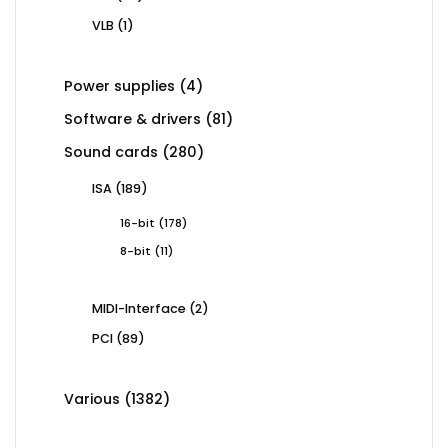
products
1
VLB
1
product
4
Power supplies
4
products
81
Software & drivers
81
products
280
Sound cards
280
products
189
ISA
189
products
178
16-bit
178
products
11
8-bit
11
products
2
MIDI-Interface
2
products
89
PCI
89
products
1382
Various
1382
products