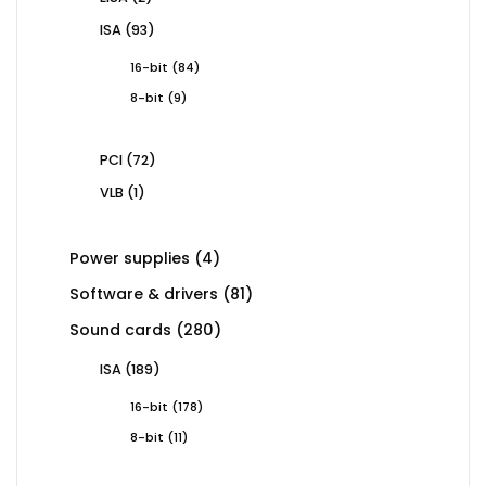
products
93
ISA
93
products
84
16-bit
84
products
9
8-bit
9
products
72
PCI
72
products
1
VLB
1
product
4
Power supplies
4
products
81
Software & drivers
81
products
280
Sound cards
280
products
189
ISA
189
products
178
16-bit
178
products
11
8-bit
11
products