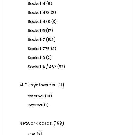
6
Socket 4
6
products
2
Socket 423
2
products
3
Socket 478
3
products
17
Socket 5
17
products
134
Socket 7
134
products
3
Socket 775
3
products
2
Socket 8
2
products
52
Socket A / 462
52
products
11
MIDI-synthesizer
11
products
10
external
10
products
1
internal
1
product
168
Network cards
168
products
2
EISA
2