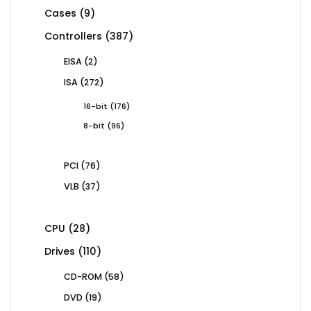
products
9
Cases
9
products
387
Controllers
387
products
2
EISA
2
products
272
ISA
272
products
176
16-bit
176
products
96
8-bit
96
products
76
PCI
76
products
37
VLB
37
products
28
CPU
28
products
110
Drives
110
products
58
CD-ROM
58
products
19
DVD
19
products