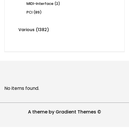
2
MIDI-Interface
2
products
89
PCI
89
products
1382
Various
1382
products
No items found.
A theme by Gradient Themes ©