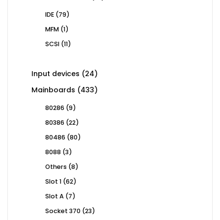
products
79
IDE
79
products
1
MFM
1
product
11
SCSI
11
products
24
Input devices
24
products
433
Mainboards
433
products
9
80286
9
products
22
80386
22
products
80
80486
80
products
3
8088
3
products
8
Others
8
products
62
Slot 1
62
products
7
Slot A
7
products
23
Socket 370
23
products