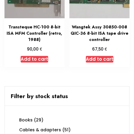
Transteque HC-100 8-bit
Wangtek Assy 30850-008
ISA MFM Controller (retro,
QIC-36 8-bit ISA tape drive
1988)
controller
€
€
90,00
67,50
Add to cart
Add to cart
Filter by stock status
29
Books
29
products
51
Cables & adapters
51