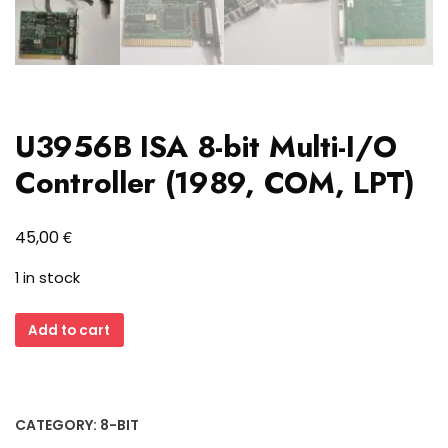
U3956B ISA 8-bit Multi-I/O
Controller (1989, COM, LPT)
€
45,00
1 in stock
U3956B
Add to cart
ISA
8-
bit
Multi-
CATEGORY:
8-BIT
I/O