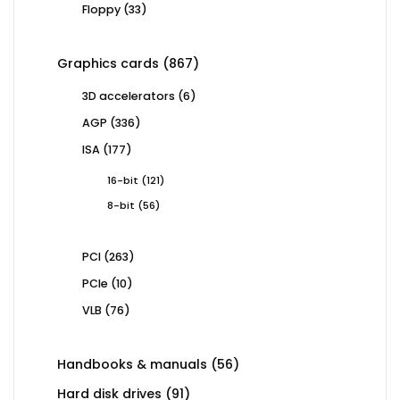
33
Floppy
33
products
867
Graphics cards
867
products
6
3D accelerators
6
products
336
AGP
336
products
177
ISA
177
products
121
16-bit
121
products
56
8-bit
56
products
263
PCI
263
products
10
PCIe
10
products
76
VLB
76
products
56
Handbooks & manuals
56
products
91
Hard disk drives
91