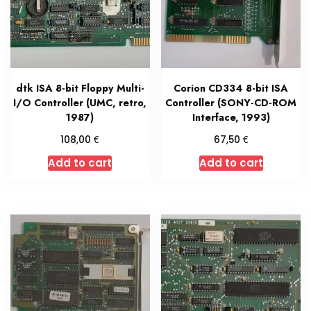
dtk ISA 8-bit Floppy Multi-
Corion CD334 8-bit ISA
I/O Controller (UMC, retro,
Controller (SONY-CD-ROM
1987)
Interface, 1993)
€
€
108,00
67,50
Add to cart
Add to cart