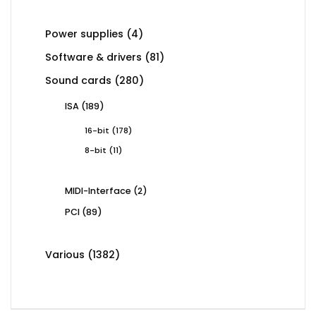
product
4
Power supplies
4
products
81
Software & drivers
81
products
280
Sound cards
280
products
189
ISA
189
products
178
16-bit
178
products
11
8-bit
11
products
2
MIDI-Interface
2
products
89
PCI
89
products
1382
Various
1382
products