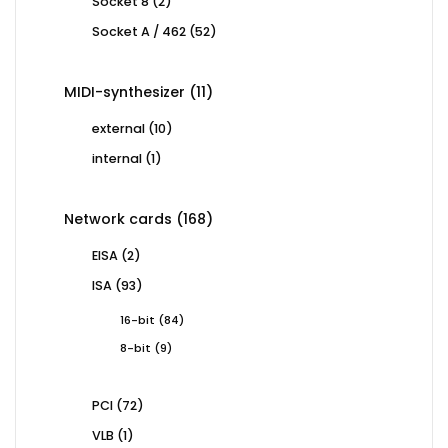
2
Socket 8
2
products
52
Socket A / 462
52
products
11
MIDI-synthesizer
11
products
10
external
10
products
1
internal
1
product
168
Network cards
168
products
2
EISA
2
products
93
ISA
93
products
84
16-bit
84
products
9
8-bit
9
products
72
PCI
72
products
1
VLB
1