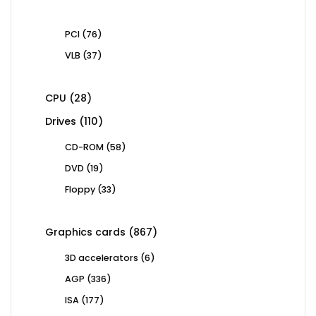
products
76
PCI
76
products
37
VLB
37
products
28
CPU
28
products
110
Drives
110
products
58
CD-ROM
58
products
19
DVD
19
products
33
Floppy
33
products
867
Graphics cards
867
products
6
3D accelerators
6
products
336
AGP
336
products
177
ISA
177
products