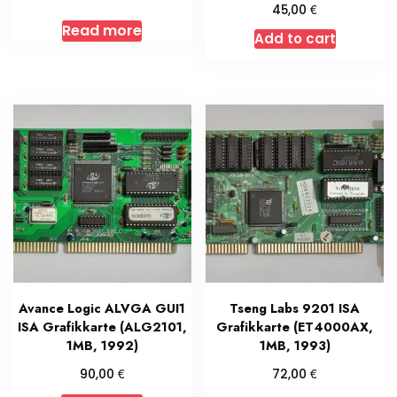
€
45,00
Read more
Add to cart
Avance Logic ALVGA GUI1
Tseng Labs 9201 ISA
ISA Grafikkarte (ALG2101,
Grafikkarte (ET4000AX,
1MB, 1992)
1MB, 1993)
€
€
90,00
72,00