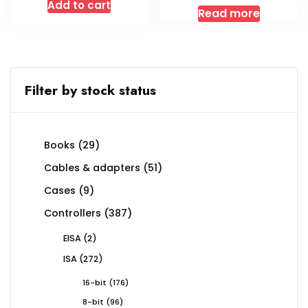
Add to cart
Read more
Filter by stock status
29
Books
29
products
51
Cables & adapters
51
products
9
Cases
9
products
387
Controllers
387
products
2
EISA
2
products
272
ISA
272
products
176
16-bit
176
products
96
8-bit
96