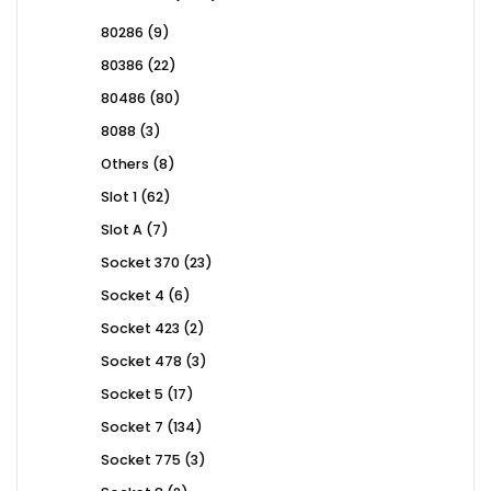
products
9
80286
9
products
22
80386
22
products
80
80486
80
products
3
8088
3
products
8
Others
8
products
62
Slot 1
62
products
7
Slot A
7
products
23
Socket 370
23
products
6
Socket 4
6
products
2
Socket 423
2
products
3
Socket 478
3
products
17
Socket 5
17
products
134
Socket 7
134
products
3
Socket 775
3
products