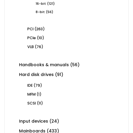
121
16-bit
121
products
56
8-bit
56
products
263
PCI
263
products
10
PCIe
10
products
76
VLB
76
products
56
Handbooks & manuals
56
products
91
Hard disk drives
91
products
79
IDE
79
products
1
MFM
1
product
11
SCSI
11
products
24
Input devices
24
products
433
Mainboards
433