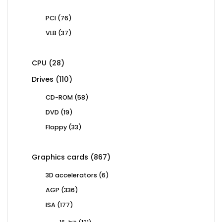
76
PCI
76
products
37
VLB
37
products
28
CPU
28
products
110
Drives
110
products
58
CD-ROM
58
products
19
DVD
19
products
33
Floppy
33
products
867
Graphics cards
867
products
6
3D accelerators
6
products
336
AGP
336
products
177
ISA
177
products
121
16-bit
121