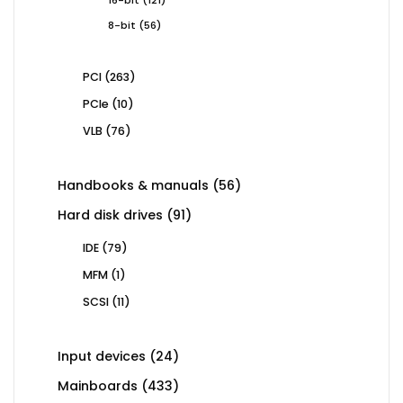
products
56
8-bit
56
products
263
PCI
263
products
10
PCIe
10
products
76
VLB
76
products
56
Handbooks & manuals
56
products
91
Hard disk drives
91
products
79
IDE
79
products
1
MFM
1
product
11
SCSI
11
products
24
Input devices
24
products
433
Mainboards
433