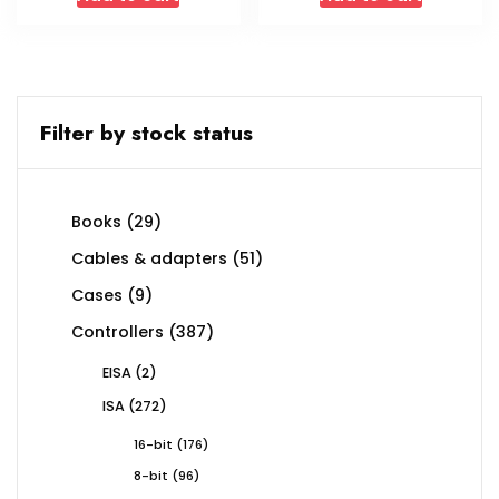
Filter by stock status
29
Books
29
products
51
Cables & adapters
51
products
9
Cases
9
products
387
Controllers
387
products
2
EISA
2
products
272
ISA
272
products
176
16-bit
176
products
96
8-bit
96
products