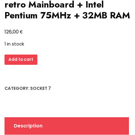
retro Mainboard + Intel
Pentium 75MHz + 32MB RAM
€
126,00
1 in stock
TMC
Add to cart
PCI54IT
Sockel
7
ISA
CATEGORY:
SOCKET 7
retro
Mainboard
+
Intel
Pentium
Description
75MHz