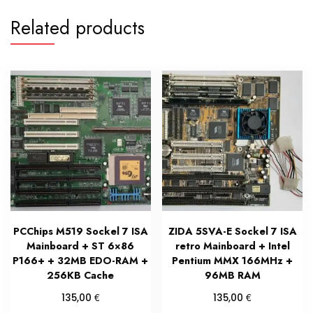
Related products
PCChips M519 Sockel 7 ISA
ZIDA 5SVA-E Sockel 7 ISA
Mainboard + ST 6×86
retro Mainboard + Intel
P166+ + 32MB EDO-RAM +
Pentium MMX 166MHz +
256KB Cache
96MB RAM
€
€
135,00
135,00