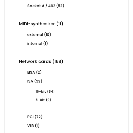
products
52
Socket A / 462
52
products
11
MIDI-synthesizer
11
products
10
external
10
products
1
internal
1
product
168
Network cards
168
products
2
EISA
2
products
93
ISA
93
products
84
16-bit
84
products
9
8-bit
9
products
72
PCI
72
products
1
VLB
1
product