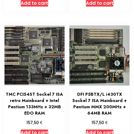
Add to cart
Add to cart
TMC PCI54ST Sockel 7 ISA
DFI P5BTX/L i430TX
retro Mainboard + Intel
Sockel 7 ISA Mainboard +
Pentium 133MHz + 32MB
Pentium MMX 200MHz +
EDO RAM
64MB RAM
€
€
157,50
157,50
Add to cart
Add to cart