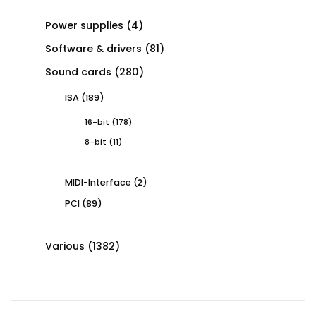
4
Power supplies
4
products
81
Software & drivers
81
products
280
Sound cards
280
products
189
ISA
189
products
178
16-bit
178
products
11
8-bit
11
products
2
MIDI-Interface
2
products
89
PCI
89
products
1382
Various
1382
products