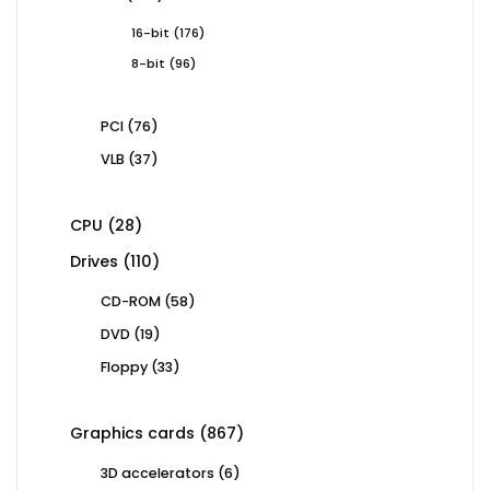
products
176
16-bit
176
products
96
8-bit
96
products
76
PCI
76
products
37
VLB
37
products
28
CPU
28
products
110
Drives
110
products
58
CD-ROM
58
products
19
DVD
19
products
33
Floppy
33
products
867
Graphics cards
867
products
6
3D accelerators
6