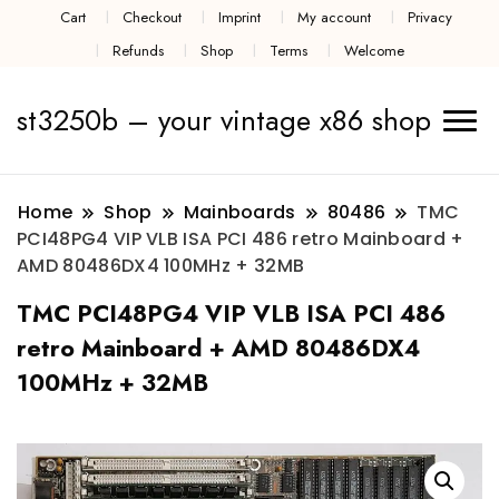
Cart
Checkout
Imprint
My account
Privacy
Refunds
Shop
Terms
Welcome
st3250b – your vintage x86 shop
Home
Shop
Mainboards
80486
TMC
PCI48PG4 VIP VLB ISA PCI 486 retro Mainboard +
AMD 80486DX4 100MHz + 32MB
TMC PCI48PG4 VIP VLB ISA PCI 486
retro Mainboard + AMD 80486DX4
100MHz + 32MB