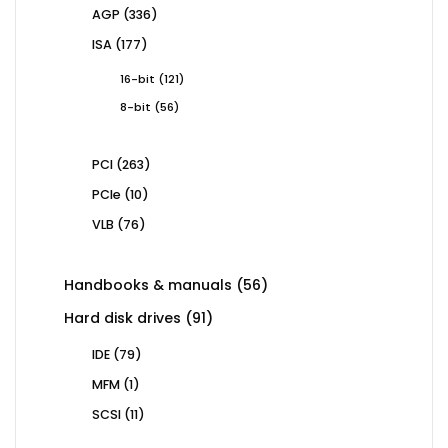
products
336
AGP
336
products
177
ISA
177
products
121
16-bit
121
products
56
8-bit
56
products
263
PCI
263
products
10
PCIe
10
products
76
VLB
76
products
56
Handbooks & manuals
56
products
91
Hard disk drives
91
products
79
IDE
79
products
1
MFM
1
product
11
SCSI
11
products