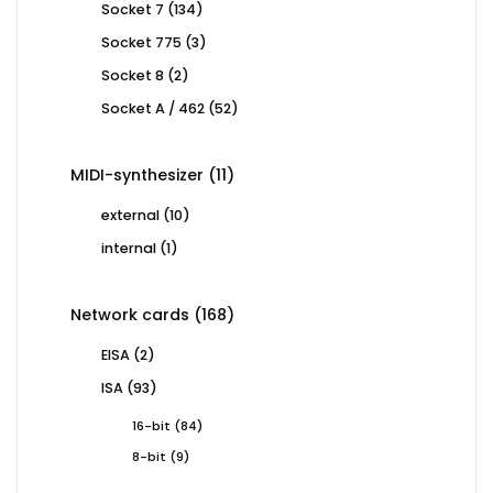
134
Socket 7
134
products
3
Socket 775
3
products
2
Socket 8
2
products
52
Socket A / 462
52
products
11
MIDI-synthesizer
11
products
10
external
10
products
1
internal
1
product
168
Network cards
168
products
2
EISA
2
products
93
ISA
93
products
84
16-bit
84
products
9
8-bit
9
products