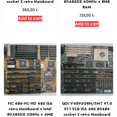
socket 3 retro Mainboard
80486DX 40MHz + 8MB
RAM
€
360,00
€
135,00
Add to cart
Add to cart
FIC 486-HC-HD 486 ISA
QDI V4895GRN/SMT V1.0
retro Mainboard + Intel
S1.1 VLB ISA 486 80486
80486DX 33MHz + 4MB
socket 3 retro Mainboard