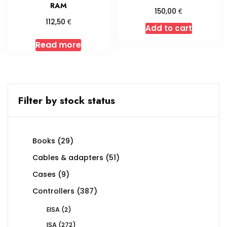
RAM
€
150,00
€
112,50
Add to cart
Read more
Filter by stock status
29
Books
29
products
51
Cables & adapters
51
products
9
Cases
9
products
387
Controllers
387
products
2
EISA
2
products
272
ISA
272