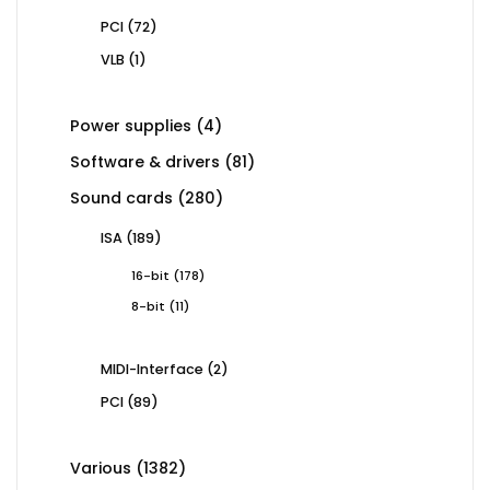
72
PCI
72
products
1
VLB
1
product
4
Power supplies
4
products
81
Software & drivers
81
products
280
Sound cards
280
products
189
ISA
189
products
178
16-bit
178
products
11
8-bit
11
products
2
MIDI-Interface
2
products
89
PCI
89
products
1382
Various
1382
products