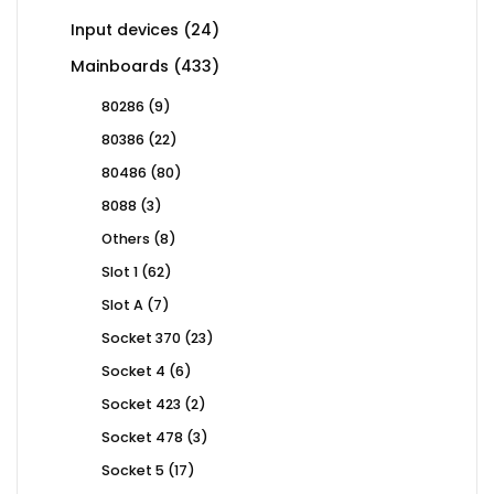
24
Input devices
24
products
433
Mainboards
433
products
9
80286
9
products
22
80386
22
products
80
80486
80
products
3
8088
3
products
8
Others
8
products
62
Slot 1
62
products
7
Slot A
7
products
23
Socket 370
23
products
6
Socket 4
6
products
2
Socket 423
2
products
3
Socket 478
3
products
17
Socket 5
17
products