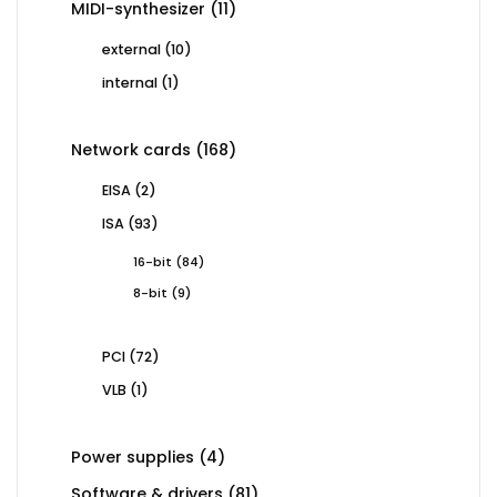
11
MIDI-synthesizer
11
products
10
external
10
products
1
internal
1
product
168
Network cards
168
products
2
EISA
2
products
93
ISA
93
products
84
16-bit
84
products
9
8-bit
9
products
72
PCI
72
products
1
VLB
1
product
4
Power supplies
4
products
81
Software & drivers
81