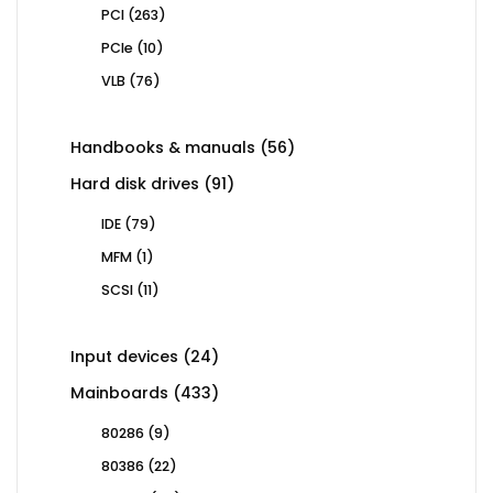
263
PCI
263
products
10
PCIe
10
products
76
VLB
76
products
56
Handbooks & manuals
56
products
91
Hard disk drives
91
products
79
IDE
79
products
1
MFM
1
product
11
SCSI
11
products
24
Input devices
24
products
433
Mainboards
433
products
9
80286
9
products
22
80386
22
products