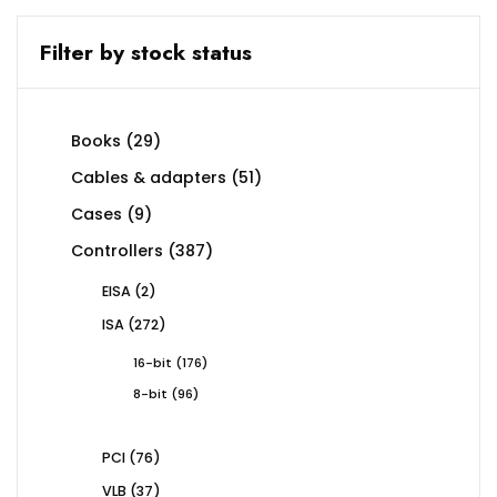
Filter by stock status
29
Books
29
products
51
Cables & adapters
51
products
9
Cases
9
products
387
Controllers
387
products
2
EISA
2
products
272
ISA
272
products
176
16-bit
176
products
96
8-bit
96
products
76
PCI
76
products
37
VLB
37