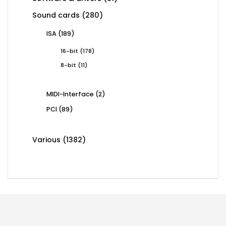
products
280
Sound cards
280
products
189
ISA
189
products
178
16-bit
178
products
11
8-bit
11
products
2
MIDI-Interface
2
products
89
PCI
89
products
1382
Various
1382
products