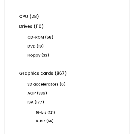
products
28
CPU
28
products
110
Drives
110
products
58
CD-ROM
58
products
19
DVD
19
products
33
Floppy
33
products
867
Graphics cards
867
products
6
3D accelerators
6
products
336
AGP
336
products
177
ISA
177
products
121
16-bit
121
products
56
8-bit
56
products