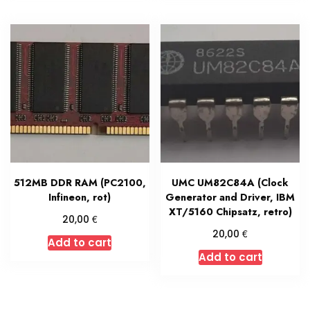
512MB DDR RAM (PC2100,
UMC UM82C84A (Clock
Infineon, rot)
Generator and Driver, IBM
XT/5160 Chipsatz, retro)
€
20,00
€
20,00
Add to cart
Add to cart