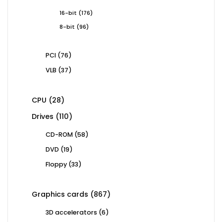
products
176
16-bit
176
products
96
8-bit
96
products
76
PCI
76
products
37
VLB
37
products
28
CPU
28
products
110
Drives
110
products
58
CD-ROM
58
products
19
DVD
19
products
33
Floppy
33
products
867
Graphics cards
867
products
6
3D accelerators
6
products