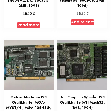
Trio64V2/DX, 86C775,
Vision968, 86C968, 2MB,
2MB, 1998)
1996)
€
€
45,00
76,50
Add to cart
Read more
Matrox Mystique PCI
ATI Graphics Wonder PCI
Grafikkarte (MGA-
Grafikkarte (ATI Mach32,
MYST/4I, MGA-1064SG,
1MB, 1994)