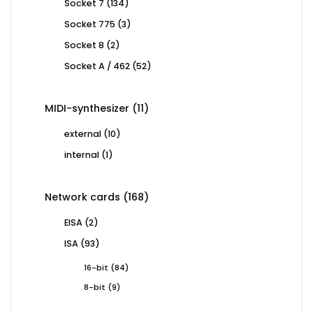
134
Socket 7
134
products
3
Socket 775
3
products
2
Socket 8
2
products
52
Socket A / 462
52
products
11
MIDI-synthesizer
11
products
10
external
10
products
1
internal
1
product
168
Network cards
168
products
2
EISA
2
products
93
ISA
93
products
84
16-bit
84
products
9
8-bit
9
products