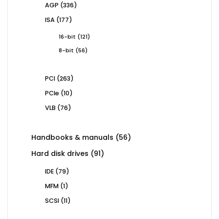
336
AGP
336
products
177
ISA
177
products
121
16-bit
121
products
56
8-bit
56
products
263
PCI
263
products
10
PCIe
10
products
76
VLB
76
products
56
Handbooks & manuals
56
products
91
Hard disk drives
91
products
79
IDE
79
products
1
MFM
1
product
11
SCSI
11
products