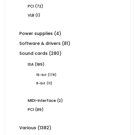
72
PCI
72
products
1
VLB
1
product
4
Power supplies
4
products
81
Software & drivers
81
products
280
Sound cards
280
products
189
ISA
189
products
178
16-bit
178
products
11
8-bit
11
products
2
MIDI-Interface
2
products
89
PCI
89
products
1382
Various
1382
products