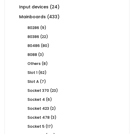
24
Input devices
24
products
433
Mainboards
433
products
9
80286
9
products
22
80386
22
products
80
80486
80
products
3
8088
3
products
8
Others
8
products
62
Slot 1
62
products
7
Slot A
7
products
23
Socket 370
23
products
6
Socket 4
6
products
2
Socket 423
2
products
3
Socket 478
3
products
17
Socket 5
17
products