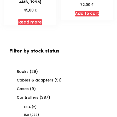
4MB, 1996)
€
72,00
€
45,00
Add to cart
Read more
Filter by stock status
29
Books
29
products
51
Cables & adapters
51
products
9
Cases
9
products
387
Controllers
387
products
2
EISA
2
products
272
ISA
272