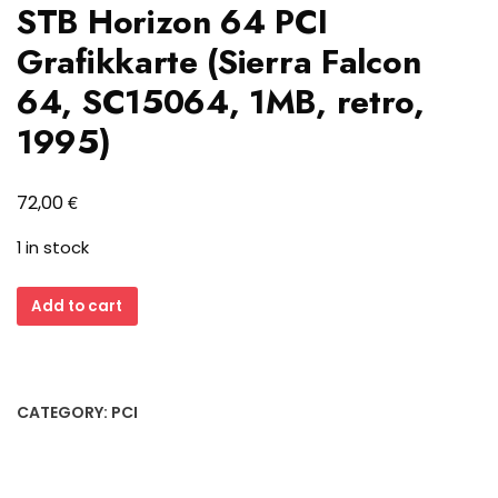
STB Horizon 64 PCI
Grafikkarte (Sierra Falcon
64, SC15064, 1MB, retro,
1995)
€
72,00
1 in stock
STB
Add to cart
Horizon
64
PCI
Grafikkarte
CATEGORY:
PCI
(Sierra
Falcon
64,