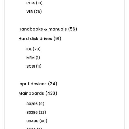
10
PCIe
10
products
76
VLB
76
products
56
Handbooks & manuals
56
products
91
Hard disk drives
91
products
79
IDE
79
products
1
MFM
1
product
11
SCSI
11
products
24
Input devices
24
products
433
Mainboards
433
products
9
80286
9
products
22
80386
22
products
80
80486
80
products