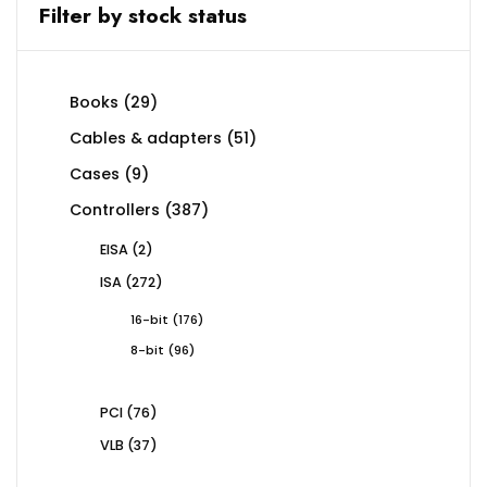
Filter by stock status
29
Books
29
products
51
Cables & adapters
51
products
9
Cases
9
products
387
Controllers
387
products
2
EISA
2
products
272
ISA
272
products
176
16-bit
176
products
96
8-bit
96
products
76
PCI
76
products
37
VLB
37
products