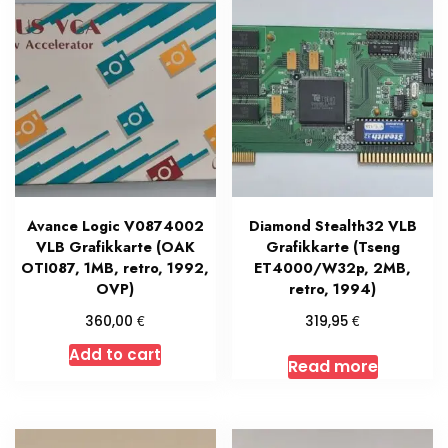
Avance Logic V0874002
Diamond Stealth32 VLB
VLB Grafikkarte (OAK
Grafikkarte (Tseng
OTI087, 1MB, retro, 1992,
ET4000/W32p, 2MB,
OVP)
retro, 1994)
€
€
360,00
319,95
Add to cart
Read more