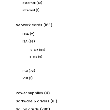
10
external
10
products
1
internal
1
product
168
Network cards
168
products
2
EISA
2
products
93
ISA
93
products
84
16-bit
84
products
9
8-bit
9
products
72
PCI
72
products
1
VLB
1
product
4
Power supplies
4
products
81
Software & drivers
81
products
280
Sound cards
280