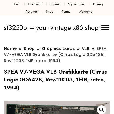
Cart
Checkout
Imprint
My account
Privacy
Refunds
Shop
Terms
Welcome
st3250b – your vintage x86 shop
Home
Shop
Graphics cards
VLB
SPEA
V7-VEGA VLB Grafikkarte (Cirrus Logic GD5428,
Rev.11C03, 1MB, retro, 1994)
SPEA V7-VEGA VLB Grafikkarte (Cirrus
Logic GD5428, Rev.11C03, 1MB, retro,
1994)