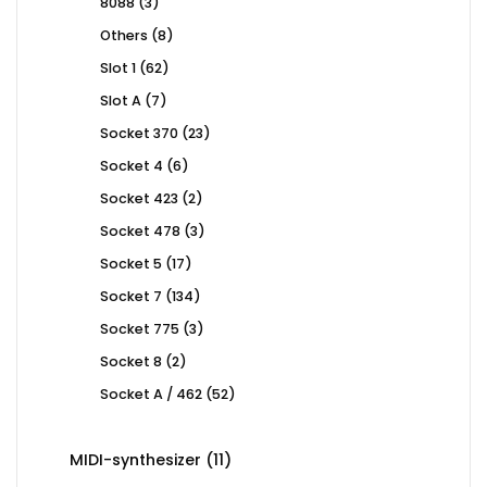
3
8088
3
products
8
Others
8
products
62
Slot 1
62
products
7
Slot A
7
products
23
Socket 370
23
products
6
Socket 4
6
products
2
Socket 423
2
products
3
Socket 478
3
products
17
Socket 5
17
products
134
Socket 7
134
products
3
Socket 775
3
products
2
Socket 8
2
products
52
Socket A / 462
52
products
11
MIDI-synthesizer
11
products