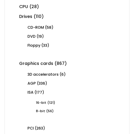
28
CPU
28
products
110
Drives
110
products
58
CD-ROM
58
products
19
DVD
19
products
33
Floppy
33
products
867
Graphics cards
867
products
6
3D accelerators
6
products
336
AGP
336
products
177
ISA
177
products
121
16-bit
121
products
56
8-bit
56
products
263
PCI
263
products