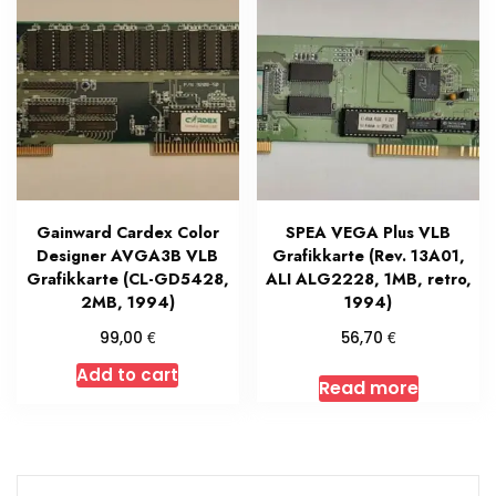
Gainward Cardex Color
SPEA VEGA Plus VLB
Designer AVGA3B VLB
Grafikkarte (Rev. 13A01,
Grafikkarte (CL-GD5428,
ALI ALG2228, 1MB, retro,
2MB, 1994)
1994)
€
€
99,00
56,70
Add to cart
Read more