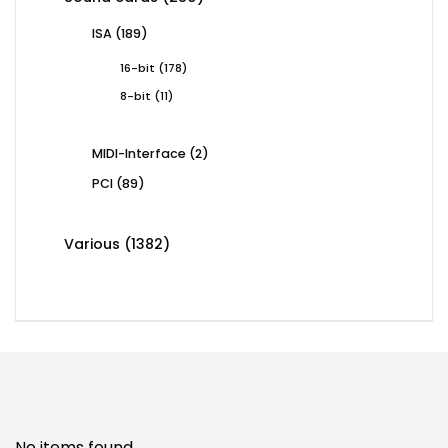
products
189
ISA
189
products
178
16-bit
178
products
11
8-bit
11
products
2
MIDI-Interface
2
products
89
PCI
89
products
1382
Various
1382
products
No items found.