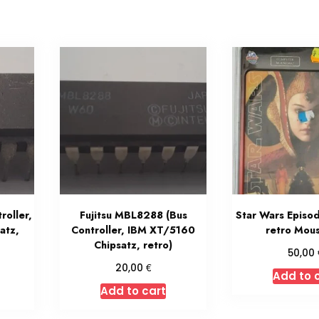
oller,
Fujitsu MBL8288 (Bus
Star Wars Episod
atz,
Controller, IBM XT/5160
retro Mou
Chipsatz, retro)
50,00
€
20,00
Add to 
Add to cart