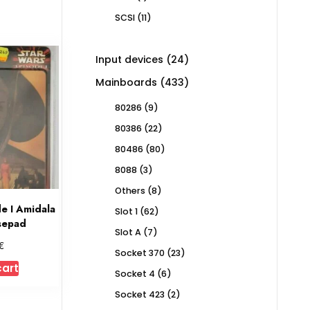
product
11
SCSI
11
products
24
Input devices
24
products
433
Mainboards
433
products
9
80286
9
products
22
80386
22
products
80
80486
80
products
3
8088
3
products
8
Others
8
products
e I Amidala
62
Slot 1
62
sepad
products
7
Slot A
7
€
products
23
Socket 370
23
products
cart
6
Socket 4
6
products
2
Socket 423
2
products