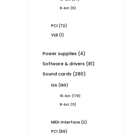
products
9
8-bit
9
products
72
PCI
72
products
1
VLB
1
product
4
Power supplies
4
products
81
Software & drivers
81
products
280
Sound cards
280
products
189
ISA
189
products
178
16-bit
178
products
11
8-bit
11
products
2
MIDI-Interface
2
products
89
PCI
89
products