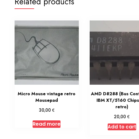
Related products
Micro Mouse vintage retro
AMD D8288 (Bus Contr
Mousepad
IBM XT/5160 Chips
retro)
€
30,00
€
20,00
Read more
Add to cart