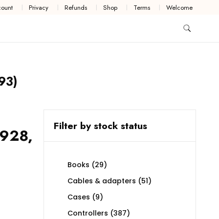
ount
Privacy
Refunds
Shop
Terms
Welcome
93)
Filter by stock status
C928,
29
Books
29
products
51
Cables & adapters
51
products
9
Cases
9
products
387
Controllers
387