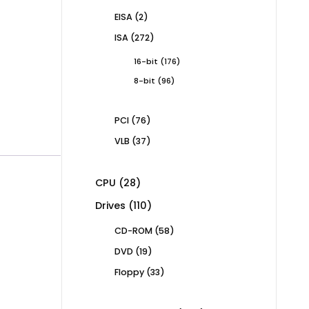
products
2
EISA
2
products
272
ISA
272
products
176
16-bit
176
products
96
8-bit
96
products
76
PCI
76
products
37
VLB
37
products
28
CPU
28
products
110
Drives
110
products
58
CD-ROM
58
products
19
DVD
19
products
33
Floppy
33
products