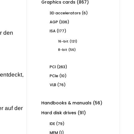
867
Graphics cards
867
products
6
3D accelerators
6
products
336
AGP
336
products
177
ISA
177
ür den
products
121
16-bit
121
products
56
8-bit
56
products
263
PCI
263
products
rentdeckt,
10
PCIe
10
products
76
VLB
76
products
56
Handbooks & manuals
56
r auf der
products
91
Hard disk drives
91
products
79
IDE
79
products
1
MFM
1