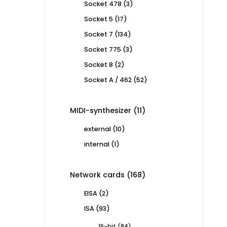
3
Socket 478
3
products
17
Socket 5
17
products
134
Socket 7
134
products
3
Socket 775
3
products
2
Socket 8
2
products
52
Socket A / 462
52
products
11
MIDI-synthesizer
11
products
10
external
10
products
1
internal
1
product
168
Network cards
168
products
2
EISA
2
products
93
ISA
93
products
84
16-bit
84