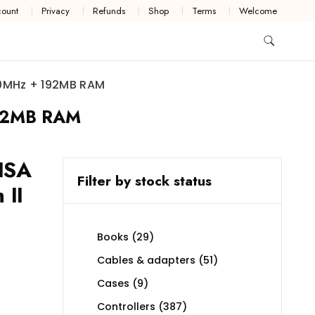
ount
Privacy
Refunds
Shop
Terms
Welcome
300MHz + 192MB RAM
192MB RAM
ISA
Filter by stock status
 II
29
Books
29
products
51
Cables & adapters
51
products
9
Cases
9
products
387
Controllers
387