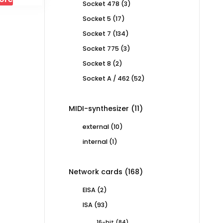
3
Socket 478
3
products
17
Socket 5
17
products
134
Socket 7
134
products
3
Socket 775
3
products
2
Socket 8
2
products
52
Socket A / 462
52
products
11
MIDI-synthesizer
11
products
10
external
10
products
1
internal
1
product
168
Network cards
168
products
2
EISA
2
products
93
ISA
93
products
84
16-bit
84