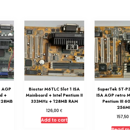
1 AGP
Biostar M6TLC Slot 1 ISA
SuperTek ST-P3
rd +
Mainboard + Intel Pentium II
ISA AGP retro 
 128MB
333MHz + 128MB RAM
Pentium III 
256M
€
126,00
157,5
Add to cart
Read m