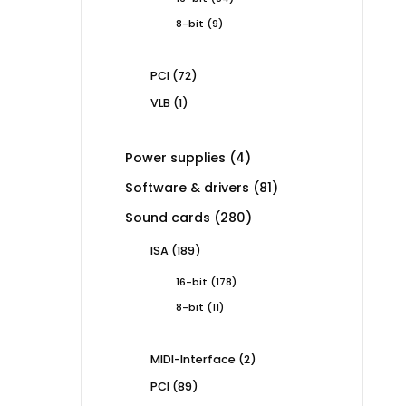
products
9
8-bit
9
products
72
PCI
72
products
1
VLB
1
product
4
Power supplies
4
products
81
Software & drivers
81
products
280
Sound cards
280
products
189
ISA
189
products
178
16-bit
178
products
11
8-bit
11
products
2
MIDI-Interface
2
products
89
PCI
89
products