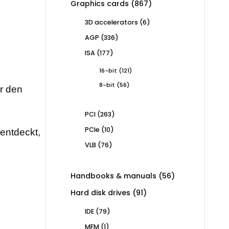
867
Graphics cards
867
products
6
3D accelerators
6
products
336
AGP
336
products
177
ISA
177
products
121
16-bit
121
products
56
8-bit
56
ür den
products
263
PCI
263
products
10
PCIe
10
rentdeckt,
products
76
VLB
76
products
56
Handbooks & manuals
56
products
91
Hard disk drives
91
products
79
IDE
79
products
1
MFM
1