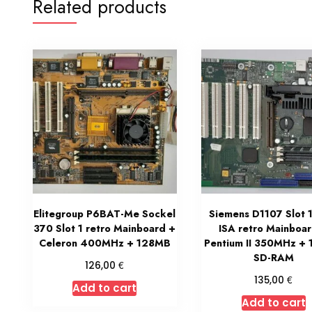
Related products
Elitegroup P6BAT-Me Sockel
Siemens D1107 Slot 
370 Slot 1 retro Mainboard +
ISA retro Mainboa
Celeron 400MHz + 128MB
Pentium II 350MHz +
SD-RAM
€
126,00
€
135,00
Add to cart
Add to cart