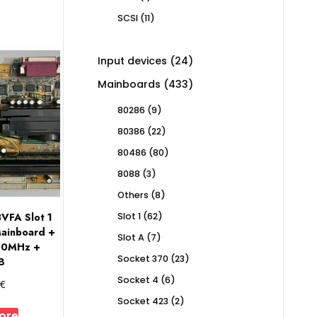
product
11
SCSI
11
products
24
Input devices
24
products
433
Mainboards
433
products
9
80286
9
products
22
80386
22
products
80
80486
80
products
3
8088
3
products
8
Others
8
products
62
VFA Slot 1
Slot 1
62
products
Mainboard +
7
Slot A
7
600MHz +
products
23
Socket 370
23
B
products
6
Socket 4
6
€
0
products
2
Socket 423
2
products
ore