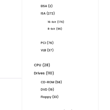
products
2
EISA
2
products
272
ISA
272
products
176
16-bit
176
products
96
8-bit
96
products
76
PCI
76
products
37
VLB
37
products
28
CPU
28
products
110
Drives
110
products
58
CD-ROM
58
products
19
DVD
19
products
33
Floppy
33
products