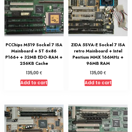
PCChips M519 Sockel 7 ISA
ZIDA 5SVA-E Sockel 7 ISA
Mainboard + ST 6×86
retro Mainboard + Intel
P166+ + 32MB EDO-RAM +
Pentium MMX 166MHz +
256KB Cache
96MB RAM
€
€
135,00
135,00
Add to cart
Add to cart