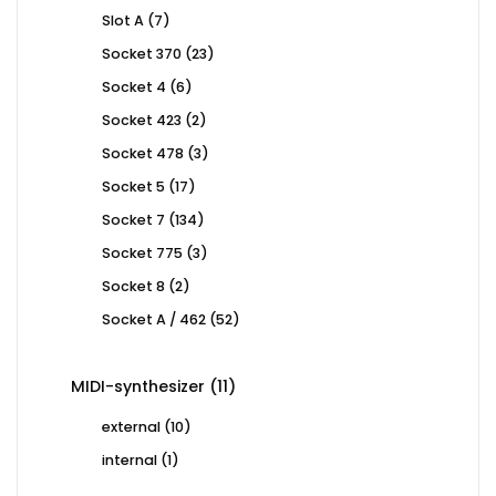
products
7
Slot A
7
products
23
Socket 370
23
products
6
Socket 4
6
products
2
Socket 423
2
products
3
Socket 478
3
products
17
Socket 5
17
products
134
Socket 7
134
products
3
Socket 775
3
products
2
Socket 8
2
products
52
Socket A / 462
52
products
11
MIDI-synthesizer
11
products
10
external
10
products
1
internal
1
product