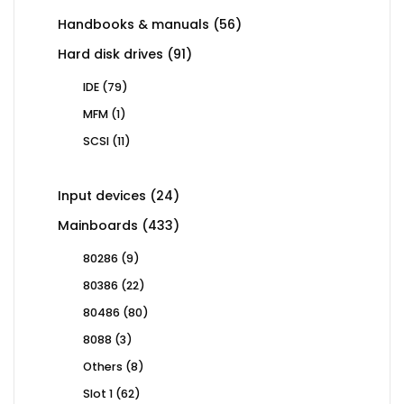
56
Handbooks & manuals
56
products
91
Hard disk drives
91
products
79
IDE
79
products
1
MFM
1
product
11
SCSI
11
products
24
Input devices
24
products
433
Mainboards
433
products
9
80286
9
products
22
80386
22
products
80
80486
80
products
3
8088
3
products
8
Others
8
products
62
Slot 1
62