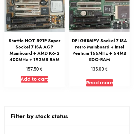
Shuttle HOT-591P Super
DFI G586IPV Sockel 7 ISA
Sockel 7 ISA AGP
retro Mainboard + Intel
Mainboard + AMD K6-2
Pentium 166MHz + 64MB
400MHz + 192MB RAM
EDO-RAM
€
€
157,50
135,00
Add to cart
Read more
Filter by stock status