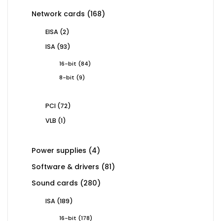
168
Network cards
168
products
2
EISA
2
products
93
ISA
93
products
84
16-bit
84
products
9
8-bit
9
products
72
PCI
72
products
1
VLB
1
product
4
Power supplies
4
products
81
Software & drivers
81
products
280
Sound cards
280
products
189
ISA
189
products
178
16-bit
178