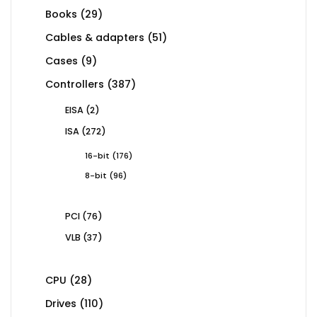
29
Books
29
products
51
Cables & adapters
51
products
9
Cases
9
products
387
Controllers
387
products
2
EISA
2
products
272
ISA
272
products
176
16-bit
176
products
96
8-bit
96
products
76
PCI
76
products
37
VLB
37
products
28
CPU
28
products
110
Drives
110