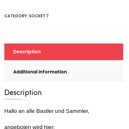
555
Ver.
1.41
CATEGORY:
SOCKET 7
Sockel
7
ISA
Mainboard
+
Description
Pentium
133MHz
+
Additional information
32MB
EDO
RAM
Description
quantity
Hallo an alle Bastler und Sammler,
angeboten wird hier: