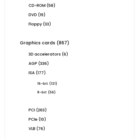
products
58
CD-ROM
58
products
19
DVD
19
products
33
Floppy
33
products
867
Graphics cards
867
products
6
3D accelerators
6
products
336
AGP
336
products
177
ISA
177
products
121
16-bit
121
products
56
8-bit
56
products
263
PCI
263
products
10
PCIe
10
products
76
VLB
76
products