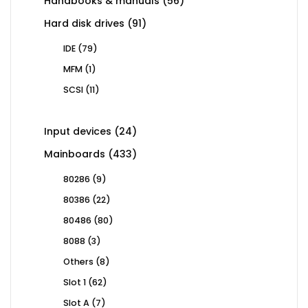
56
Handbooks & manuals
56
products
91
Hard disk drives
91
products
79
IDE
79
products
1
MFM
1
product
11
SCSI
11
products
24
Input devices
24
products
433
Mainboards
433
products
9
80286
9
products
22
80386
22
products
80
80486
80
products
3
8088
3
products
8
Others
8
products
62
Slot 1
62
products
7
Slot A
7