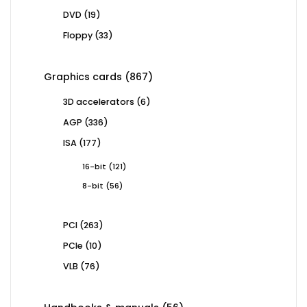
products
19
DVD
19
products
33
Floppy
33
products
867
Graphics cards
867
products
6
3D accelerators
6
products
336
AGP
336
products
177
ISA
177
products
121
16-bit
121
products
56
8-bit
56
products
263
PCI
263
products
10
PCIe
10
products
76
VLB
76
products