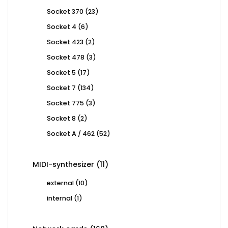
products
23
Socket 370
23
products
6
Socket 4
6
products
2
Socket 423
2
products
3
Socket 478
3
products
17
Socket 5
17
products
134
Socket 7
134
products
3
Socket 775
3
products
2
Socket 8
2
products
52
Socket A / 462
52
products
11
MIDI-synthesizer
11
products
10
external
10
products
1
internal
1
product