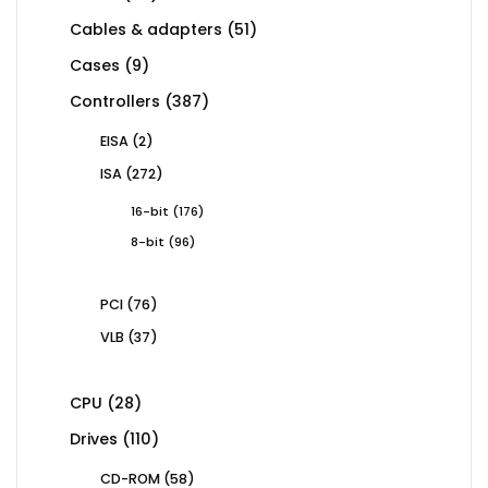
products
51
Cables & adapters
51
products
9
Cases
9
products
387
Controllers
387
products
2
EISA
2
products
272
ISA
272
products
176
16-bit
176
products
96
8-bit
96
products
76
PCI
76
products
37
VLB
37
products
28
CPU
28
products
110
Drives
110
products
58
CD-ROM
58