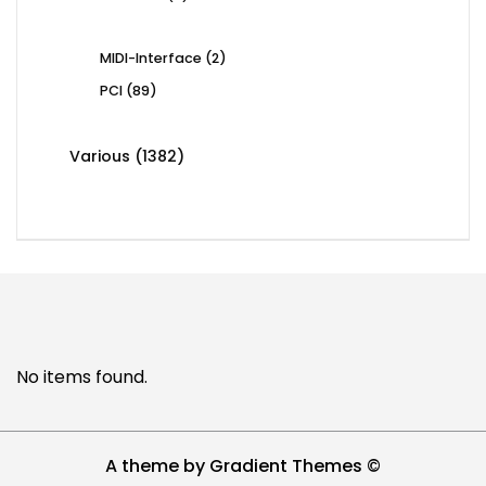
products
2
MIDI-Interface
2
products
89
PCI
89
products
1382
Various
1382
products
No items found.
A theme by Gradient Themes ©