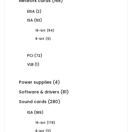
168
Network cards
168
products
2
EISA
2
products
93
ISA
93
products
84
16-bit
84
products
9
8-bit
9
products
72
PCI
72
products
1
VLB
1
product
4
Power supplies
4
products
81
Software & drivers
81
products
280
Sound cards
280
products
189
ISA
189
products
178
16-bit
178
products
11
8-bit
11