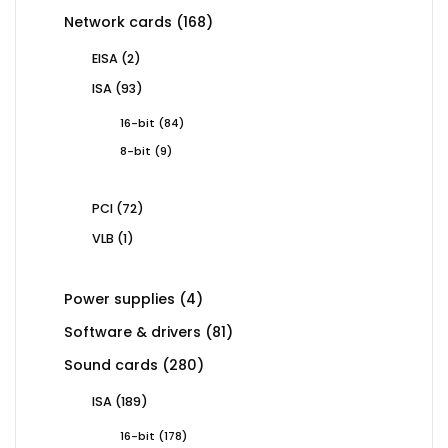
168
Network cards
168
products
2
EISA
2
products
93
ISA
93
products
84
16-bit
84
products
9
8-bit
9
products
72
PCI
72
products
1
VLB
1
product
4
Power supplies
4
products
81
Software & drivers
81
products
280
Sound cards
280
products
189
ISA
189
products
178
16-bit
178