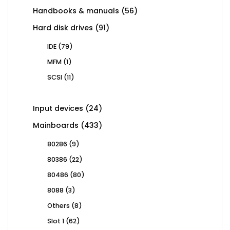
56
Handbooks & manuals
56
products
91
Hard disk drives
91
products
79
IDE
79
products
1
MFM
1
product
11
SCSI
11
products
24
Input devices
24
products
433
Mainboards
433
products
9
80286
9
products
22
80386
22
products
80
80486
80
products
3
8088
3
products
8
Others
8
products
62
Slot 1
62
products