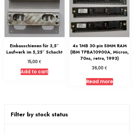
Einbauschienen für 3,5″
4x 1MB 30-pin SIMM RAM
Laufwerk im 5,25″ Schacht
(IBM TPBA10900A, Micron,
70ns, retro, 1993)
€
15,00
€
36,00
Add to cart
Read more
Filter by stock status