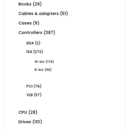
29
Books
29
products
51
Cables & adapters
51
products
9
Cases
9
products
387
Controllers
387
products
2
EISA
2
products
272
ISA
272
products
176
16-bit
176
products
96
8-bit
96
products
76
PCI
76
products
37
VLB
37
products
28
CPU
28
products
110
Drives
110
products