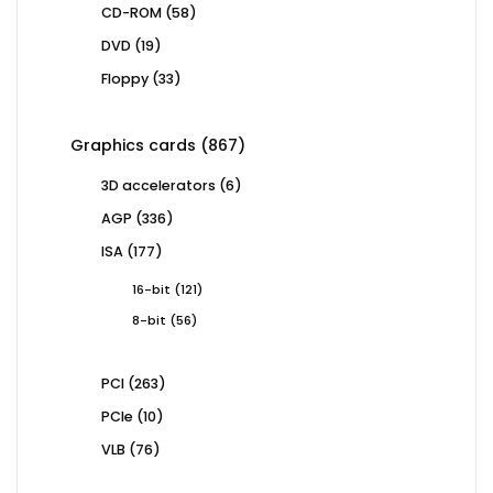
58
CD-ROM
58
products
19
DVD
19
products
33
Floppy
33
products
867
Graphics cards
867
products
6
3D accelerators
6
products
336
AGP
336
products
177
ISA
177
products
121
16-bit
121
products
56
8-bit
56
products
263
PCI
263
products
10
PCIe
10
products
76
VLB
76
products