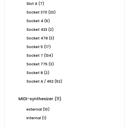
7
Slot A
7
products
23
Socket 370
23
products
6
Socket 4
6
products
2
Socket 423
2
products
3
Socket 478
3
products
17
Socket 5
17
products
134
Socket 7
134
products
3
Socket 775
3
products
2
Socket 8
2
products
52
Socket A / 462
52
products
11
MIDI-synthesizer
11
products
10
external
10
products
1
internal
1
product