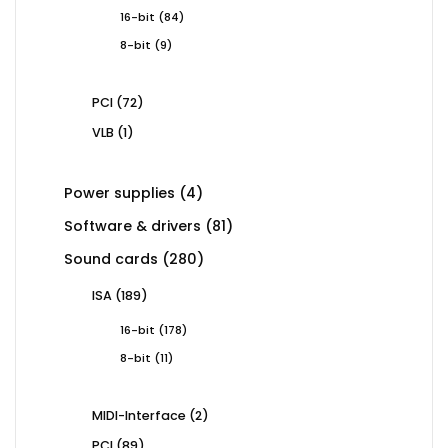
84
16-bit
84
products
9
8-bit
9
products
72
PCI
72
products
1
VLB
1
product
4
Power supplies
4
products
81
Software & drivers
81
products
280
Sound cards
280
products
189
ISA
189
products
178
16-bit
178
products
11
8-bit
11
products
2
MIDI-Interface
2
products
89
PCI
89