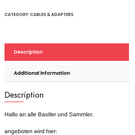
50-
pol.4
CATEGORY:
CABLES & ADAPTERS
Abgriffe
(ca.
95cm,
retro)
quantity
Description
Additional information
Description
Hallo an alle Bastler und Sammler,
angeboten wird hier: