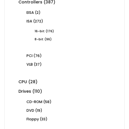
387
Controllers
387
products
2
EISA
2
products
272
ISA
272
products
176
16-bit
176
products
96
8-bit
96
products
76
PCI
76
products
37
VLB
37
products
28
CPU
28
products
110
Drives
110
products
58
CD-ROM
58
products
19
DVD
19
products
33
Floppy
33
products