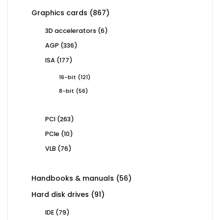
867
Graphics cards
867
products
6
3D accelerators
6
products
336
AGP
336
products
177
ISA
177
products
121
16-bit
121
products
56
8-bit
56
products
263
PCI
263
products
10
PCIe
10
products
76
VLB
76
products
56
Handbooks & manuals
56
products
91
Hard disk drives
91
products
79
IDE
79