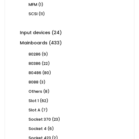
products
1
MFM
1
product
11
SCSI
11
products
24
Input devices
24
products
433
Mainboards
433
products
9
80286
9
products
22
80386
22
products
80
80486
80
products
3
8088
3
products
8
Others
8
products
62
Slot 1
62
products
7
Slot A
7
products
23
Socket 370
23
products
6
Socket 4
6
products
2
Socket 423
2