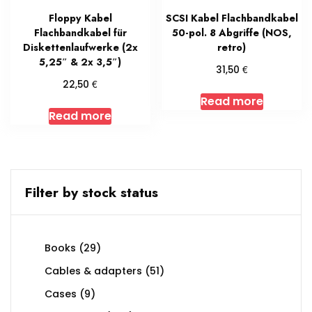
Floppy Kabel
SCSI Kabel Flachbandkabel
Flachbandkabel für
50-pol. 8 Abgriffe (NOS,
Diskettenlaufwerke (2x
retro)
5,25″ & 2x 3,5″)
€
31,50
€
22,50
Read more
Read more
Filter by stock status
29
Books
29
products
51
Cables & adapters
51
products
9
Cases
9
products