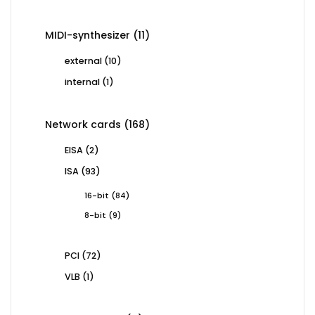
products
11
MIDI-synthesizer
11
products
10
external
10
products
1
internal
1
product
168
Network cards
168
products
2
EISA
2
products
93
ISA
93
products
84
16-bit
84
products
9
8-bit
9
products
72
PCI
72
products
1
VLB
1
product