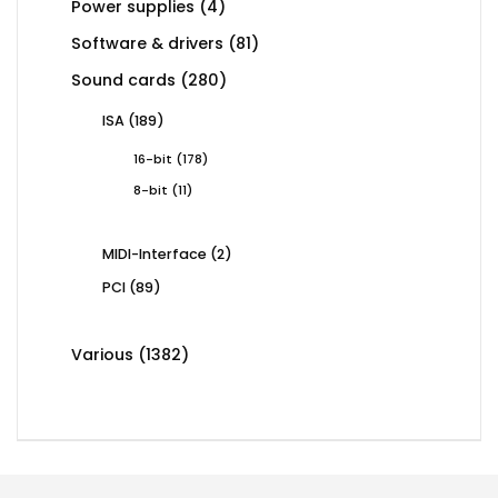
4
Power supplies
4
products
81
Software & drivers
81
products
280
Sound cards
280
products
189
ISA
189
products
178
16-bit
178
products
11
8-bit
11
products
2
MIDI-Interface
2
products
89
PCI
89
products
1382
Various
1382
products