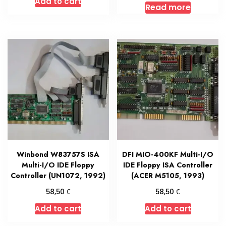
Add to cart
Read more
Winbond W83757S ISA
DFI MIO-400KF Multi-I/O
Multi-I/O IDE Floppy
IDE Floppy ISA Controller
Controller (UN1072, 1992)
(ACER M5105, 1993)
€
€
58,50
58,50
Add to cart
Add to cart