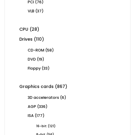
76
PCI
76
products
37
VLB
37
products
28
CPU
28
products
110
Drives
110
products
58
CD-ROM
58
products
19
DVD
19
products
33
Floppy
33
products
867
Graphics cards
867
products
6
3D accelerators
6
products
336
AGP
336
products
177
ISA
177
products
121
16-bit
121
products
56
8-bit
56