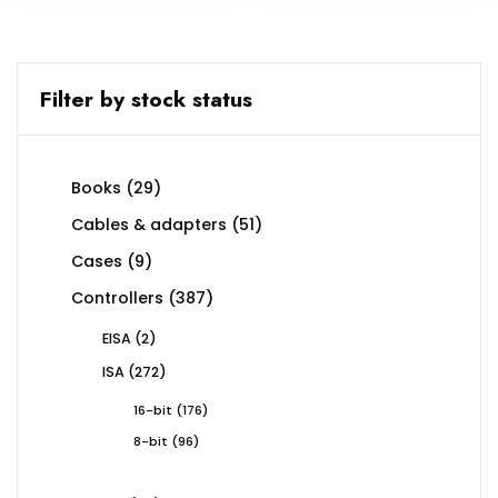
Filter by stock status
29
Books
29
products
51
Cables & adapters
51
products
9
Cases
9
products
387
Controllers
387
products
2
EISA
2
products
272
ISA
272
products
176
16-bit
176
products
96
8-bit
96
products