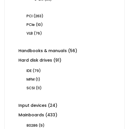
products
263
PCI
263
products
10
PCIe
10
products
76
VLB
76
products
56
Handbooks & manuals
56
products
91
Hard disk drives
91
products
79
IDE
79
products
1
MFM
1
product
11
SCSI
11
products
24
Input devices
24
products
433
Mainboards
433
products
9
80286
9