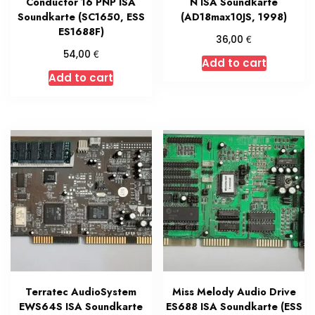
Conductor 16 PNP ISA
N ISA Soundkarte
Soundkarte (SC1650, ESS
(AD18max10JS, 1998)
ES1688F)
€
36,00
€
54,00
Add to cart
Add to cart
Terratec AudioSystem
Miss Melody Audio Drive
EWS64S ISA Soundkarte
ES688 ISA Soundkarte (ESS