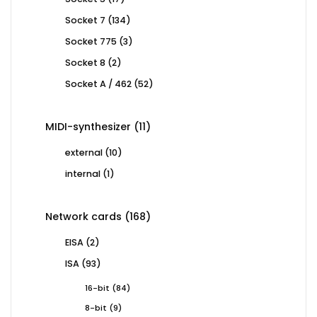
products
134
Socket 7
134
products
3
Socket 775
3
products
2
Socket 8
2
products
52
Socket A / 462
52
products
11
MIDI-synthesizer
11
products
10
external
10
products
1
internal
1
product
168
Network cards
168
products
2
EISA
2
products
93
ISA
93
products
84
16-bit
84
products
9
8-bit
9