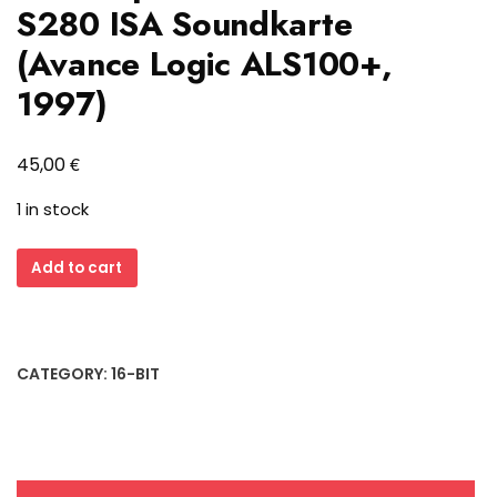
S280 ISA Soundkarte
(Avance Logic ALS100+,
1997)
€
45,00
1 in stock
Procomp
Add to cart
Pro-
Multimedia
S280
ISA
CATEGORY:
16-BIT
Soundkarte
(Avance
Logic
ALS100+,