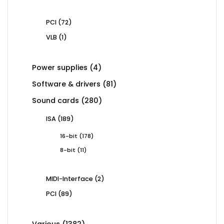
products
72
PCI
72
products
1
VLB
1
product
4
Power supplies
4
products
81
Software & drivers
81
products
280
Sound cards
280
products
189
ISA
189
products
178
16-bit
178
products
11
8-bit
11
products
2
MIDI-Interface
2
products
89
PCI
89
products
1382