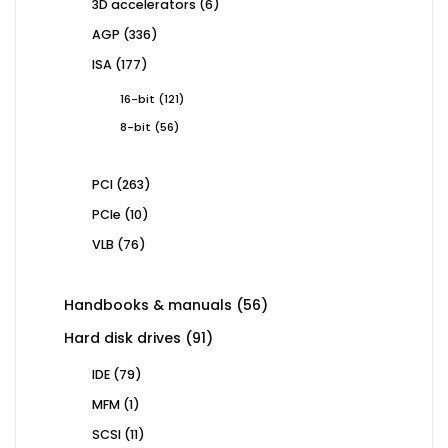
6
3D accelerators
6
products
336
AGP
336
products
177
ISA
177
products
121
16-bit
121
products
56
8-bit
56
products
263
PCI
263
products
10
PCIe
10
products
76
VLB
76
products
56
Handbooks & manuals
56
products
91
Hard disk drives
91
products
79
IDE
79
products
1
MFM
1
product
11
SCSI
11