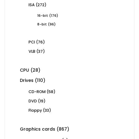
products
272
ISA
272
products
176
16-bit
176
products
96
8-bit
96
products
76
PCI
76
products
37
VLB
37
products
28
CPU
28
products
110
Drives
110
products
58
CD-ROM
58
products
19
DVD
19
products
33
Floppy
33
products
867
Graphics cards
867
products