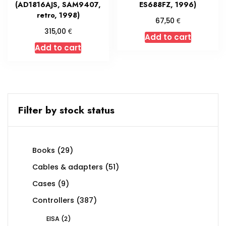
(AD1816AJS, SAM9407,
ES688FZ, 1996)
retro, 1998)
€
67,50
€
315,00
Add to cart
Add to cart
Filter by stock status
29
Books
29
products
51
Cables & adapters
51
products
9
Cases
9
products
387
Controllers
387
products
2
EISA
2