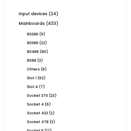
products
24
Input devices
24
products
433
Mainboards
433
products
9
80286
9
products
22
80386
22
products
80
80486
80
products
3
8088
3
products
8
Others
8
products
62
Slot 1
62
products
7
Slot A
7
products
23
Socket 370
23
products
6
Socket 4
6
products
2
Socket 423
2
products
3
Socket 478
3
products
17
Socket 5
17