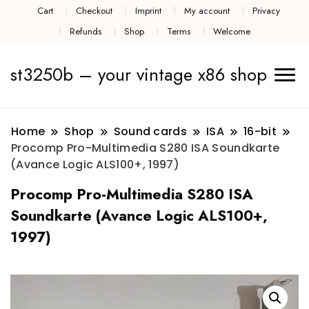
Cart
Checkout
Imprint
My account
Privacy
Refunds
Shop
Terms
Welcome
st3250b – your vintage x86 shop
Home
Shop
Sound cards
ISA
16-bit
Procomp Pro-Multimedia S280 ISA Soundkarte
(Avance Logic ALS100+, 1997)
Procomp Pro-Multimedia S280 ISA
Soundkarte (Avance Logic ALS100+,
1997)