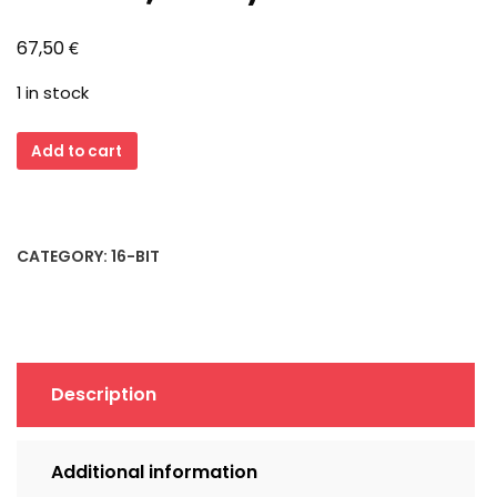
€
67,50
1 in stock
Procomp
Add to cart
Pro-
Multimedia
S210
ISA
CATEGORY:
16-BIT
Soundkarte
(OPTi
82C929,
1995)
quantity
Description
Additional information