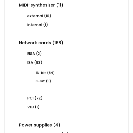
11
MIDI-synthesizer
11
products
10
external
10
products
1
internal
1
product
168
Network cards
168
products
2
EISA
2
products
93
ISA
93
products
84
16-bit
84
products
9
8-bit
9
products
72
PCI
72
products
1
VLB
1
product
4
Power supplies
4
products