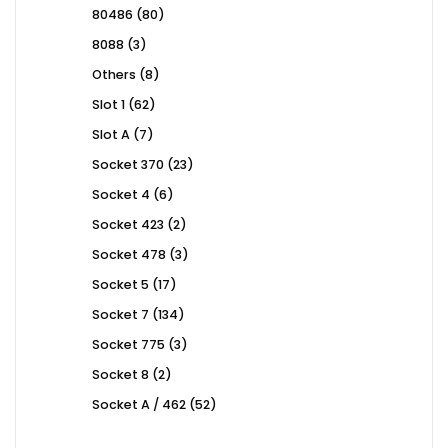
products
80
80486
80
products
3
8088
3
products
8
Others
8
products
62
Slot 1
62
products
7
Slot A
7
products
23
Socket 370
23
products
6
Socket 4
6
products
2
Socket 423
2
products
3
Socket 478
3
products
17
Socket 5
17
products
134
Socket 7
134
products
3
Socket 775
3
products
2
Socket 8
2
products
52
Socket A / 462
52
products