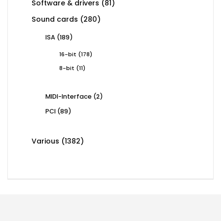
81
Software & drivers
81
products
280
Sound cards
280
products
189
ISA
189
products
178
16-bit
178
products
11
8-bit
11
products
2
MIDI-Interface
2
products
89
PCI
89
products
1382
Various
1382
products