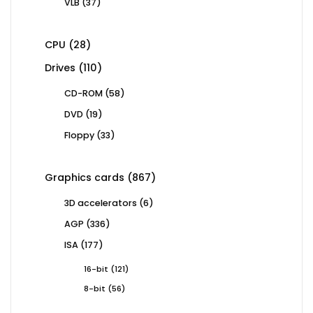
37
VLB
37
products
28
CPU
28
products
110
Drives
110
products
58
CD-ROM
58
products
19
DVD
19
products
33
Floppy
33
products
867
Graphics cards
867
products
6
3D accelerators
6
products
336
AGP
336
products
177
ISA
177
products
121
16-bit
121
products
56
8-bit
56
products