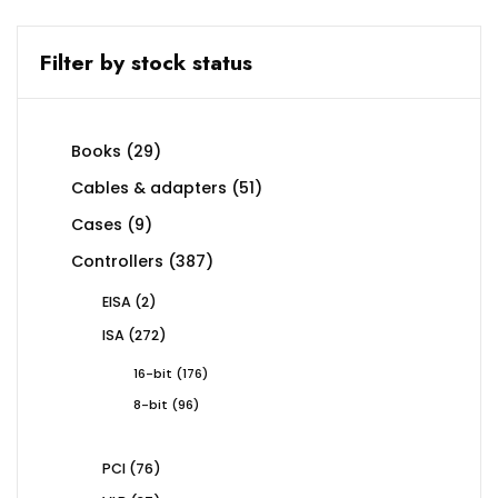
Filter by stock status
29
Books
29
products
51
Cables & adapters
51
products
9
Cases
9
products
387
Controllers
387
products
2
EISA
2
products
272
ISA
272
products
176
16-bit
176
products
96
8-bit
96
products
76
PCI
76
products