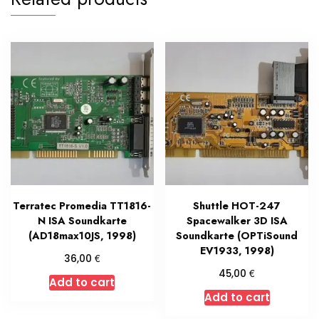
Terratec Promedia TT1816-
Shuttle HOT-247
N ISA Soundkarte
Spacewalker 3D ISA
(AD18max10JS, 1998)
Soundkarte (OPTiSound
EV1933, 1998)
€
36,00
€
45,00
Add to cart
Add to cart