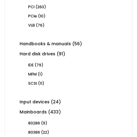
263
PCI
263
products
10
PCIe
10
products
76
VLB
76
products
56
Handbooks & manuals
56
products
91
Hard disk drives
91
products
79
IDE
79
products
1
MFM
1
product
11
SCSI
11
products
24
Input devices
24
products
433
Mainboards
433
products
9
80286
9
products
22
80386
22