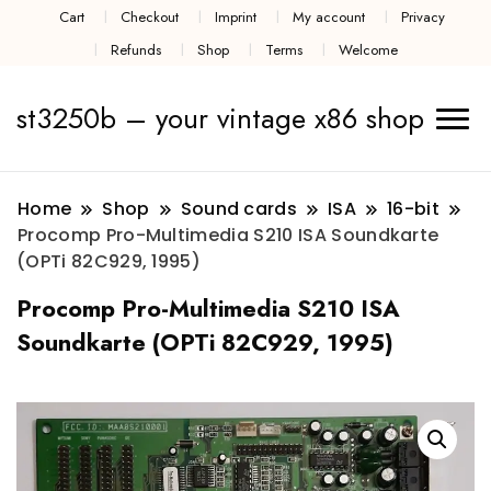
Cart
Checkout
Imprint
My account
Privacy
Refunds
Shop
Terms
Welcome
st3250b – your vintage x86 shop
Home
Shop
Sound cards
ISA
16-bit
Procomp Pro-Multimedia S210 ISA Soundkarte
(OPTi 82C929, 1995)
Procomp Pro-Multimedia S210 ISA
Soundkarte (OPTi 82C929, 1995)