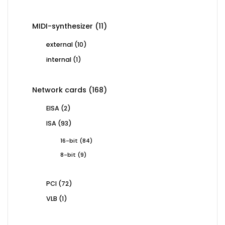
products
11
MIDI-synthesizer
11
products
10
external
10
products
1
internal
1
product
168
Network cards
168
products
2
EISA
2
products
93
ISA
93
products
84
16-bit
84
products
9
8-bit
9
products
72
PCI
72
products
1
VLB
1
product