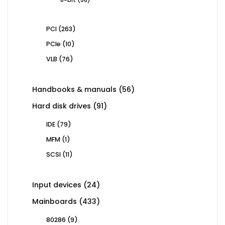
products
263
PCI
263
products
10
PCIe
10
products
76
VLB
76
products
56
Handbooks & manuals
56
products
91
Hard disk drives
91
products
79
IDE
79
products
1
MFM
1
product
11
SCSI
11
products
24
Input devices
24
products
433
Mainboards
433
products
9
80286
9