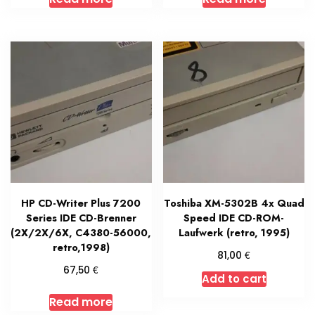
HP CD-Writer Plus 7200
Toshiba XM-5302B 4x Quad
Series IDE CD-Brenner
Speed IDE CD-ROM-
(2X/2X/6X, C4380-56000,
Laufwerk (retro, 1995)
retro,1998)
€
81,00
€
67,50
Add to cart
Read more