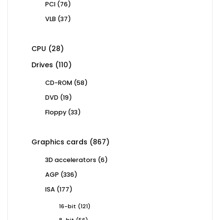
76
PCI
76
products
37
VLB
37
products
28
CPU
28
products
110
Drives
110
products
58
CD-ROM
58
products
19
DVD
19
products
33
Floppy
33
products
867
Graphics cards
867
products
6
3D accelerators
6
products
336
AGP
336
products
177
ISA
177
products
121
16-bit
121
products
56
8-bit
56