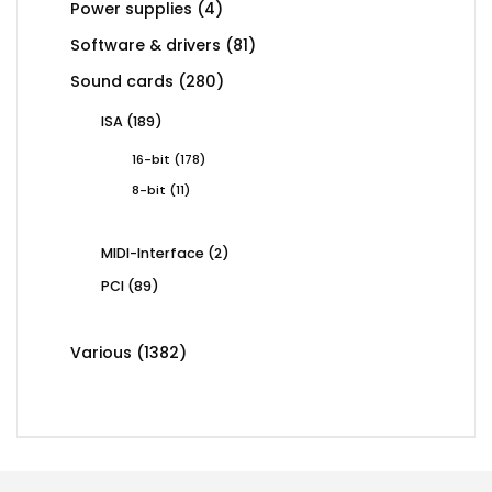
4
Power supplies
4
products
81
Software & drivers
81
products
280
Sound cards
280
products
189
ISA
189
products
178
16-bit
178
products
11
8-bit
11
products
2
MIDI-Interface
2
products
89
PCI
89
products
1382
Various
1382
products