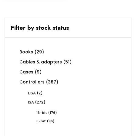
Filter by stock status
29
Books
29
products
51
Cables & adapters
51
products
9
Cases
9
products
387
Controllers
387
products
2
EISA
2
products
272
ISA
272
products
176
16-bit
176
products
96
8-bit
96
products