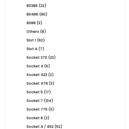
products
22
80386
22
products
80
80486
80
products
3
8088
3
products
8
Others
8
products
62
Slot 1
62
products
7
Slot A
7
products
23
Socket 370
23
products
6
Socket 4
6
products
2
Socket 423
2
products
3
Socket 478
3
products
17
Socket 5
17
products
134
Socket 7
134
products
3
Socket 775
3
products
2
Socket 8
2
products
52
Socket A / 462
52