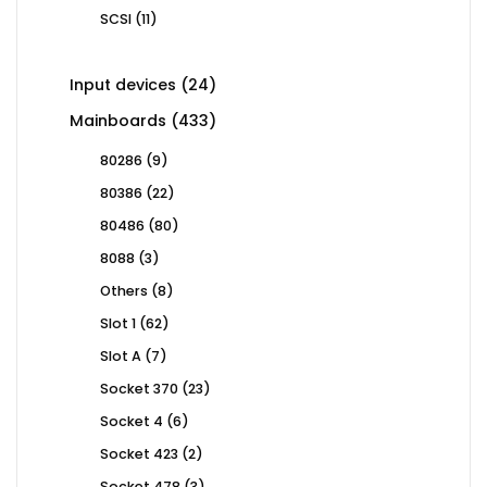
product
11
SCSI
11
products
24
Input devices
24
products
433
Mainboards
433
products
9
80286
9
products
22
80386
22
products
80
80486
80
products
3
8088
3
products
8
Others
8
products
62
Slot 1
62
products
7
Slot A
7
products
23
Socket 370
23
products
6
Socket 4
6
products
2
Socket 423
2
products
3
Socket 478
3