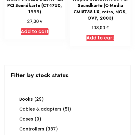
PCI Soundkarte (CT4750,
Soundkarte (C-Media
1999)
CMI8738-LX, retro, NOS,
OVP, 2003)
€
27,00
€
108,00
Add to cart
Add to cart
Filter by stock status
29
Books
29
products
51
Cables & adapters
51
products
9
Cases
9
products
387
Controllers
387