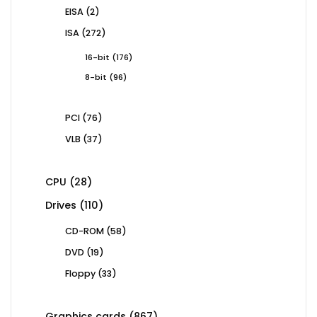
products
2
EISA
2
products
272
ISA
272
products
176
16-bit
176
products
96
8-bit
96
products
76
PCI
76
products
37
VLB
37
products
28
CPU
28
products
110
Drives
110
products
58
CD-ROM
58
products
19
DVD
19
products
33
Floppy
33
products
867
Graphics cards
867