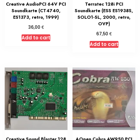
Creative AudioPCI 64V PCI
Terratec 128i PCI
Soundkarte (CT4740,
Soundkarte (ESS ES1938S,
ES1373, retro, 1999)
SOLO1-SL, 2000, retro,
OVP)
€
36,00
€
67,50
Add to cart
Add to cart
Creative Sound Blaster 128
AOpen Cobra AW950 PCI