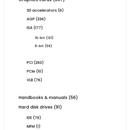
products
6
3D accelerators
6
products
336
AGP
336
products
177
ISA
177
products
121
16-bit
121
products
56
8-bit
56
products
263
PCI
263
products
10
PCIe
10
products
76
VLB
76
products
56
Handbooks & manuals
56
products
91
Hard disk drives
91
products
79
IDE
79
products
1
MFM
1