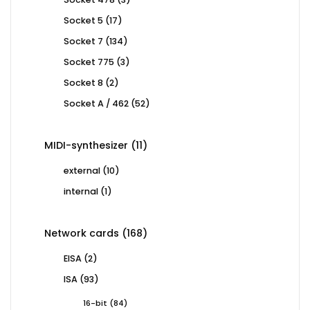
products
17
Socket 5
17
products
134
Socket 7
134
products
3
Socket 775
3
products
2
Socket 8
2
products
52
Socket A / 462
52
products
11
MIDI-synthesizer
11
products
10
external
10
products
1
internal
1
product
168
Network cards
168
products
2
EISA
2
products
93
ISA
93
products
84
16-bit
84