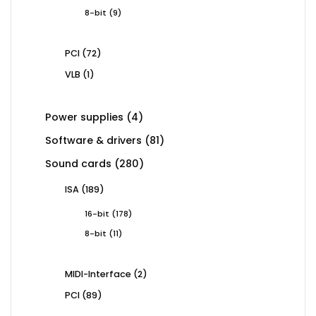
products
9
8-bit
9
products
72
PCI
72
products
1
VLB
1
product
4
Power supplies
4
products
81
Software & drivers
81
products
280
Sound cards
280
products
189
ISA
189
products
178
16-bit
178
products
11
8-bit
11
products
2
MIDI-Interface
2
products
89
PCI
89
products