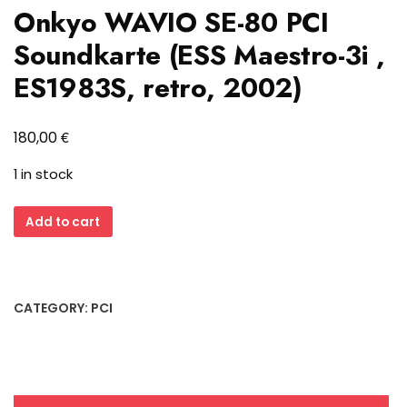
Onkyo WAVIO SE-80 PCI
Soundkarte (ESS Maestro-3i ,
ES1983S, retro, 2002)
€
180,00
1 in stock
Onkyo
Add to cart
WAVIO
SE-
80
PCI
CATEGORY:
PCI
Soundkarte
(ESS
Maestro-
3i