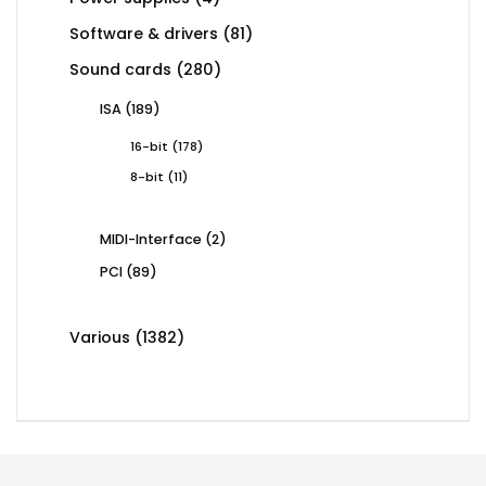
products
81
Software & drivers
81
products
280
Sound cards
280
products
189
ISA
189
products
178
16-bit
178
products
11
8-bit
11
products
2
MIDI-Interface
2
products
89
PCI
89
products
1382
Various
1382
products