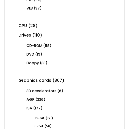
products
37
VLB
37
products
28
CPU
28
products
110
Drives
110
products
58
CD-ROM
58
products
19
DVD
19
products
33
Floppy
33
products
867
Graphics cards
867
products
6
3D accelerators
6
products
336
AGP
336
products
177
ISA
177
products
121
16-bit
121
products
56
8-bit
56