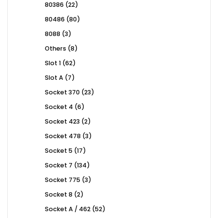
22
80386
22
products
80
80486
80
products
3
8088
3
products
8
Others
8
products
62
Slot 1
62
products
7
Slot A
7
products
23
Socket 370
23
products
6
Socket 4
6
products
2
Socket 423
2
products
3
Socket 478
3
products
17
Socket 5
17
products
134
Socket 7
134
products
3
Socket 775
3
products
2
Socket 8
2
products
52
Socket A / 462
52
products