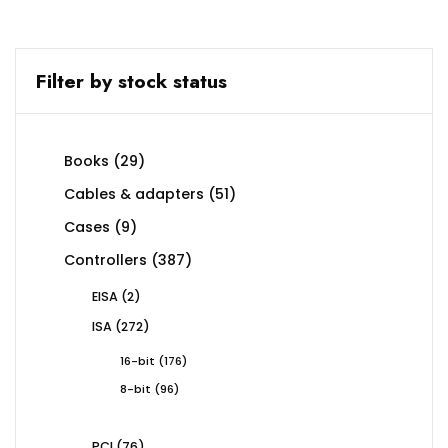
Filter by stock status
29
Books
29
products
51
Cables & adapters
51
products
9
Cases
9
products
387
Controllers
387
products
2
EISA
2
products
272
ISA
272
products
176
16-bit
176
products
96
8-bit
96
products
76
PCI
76