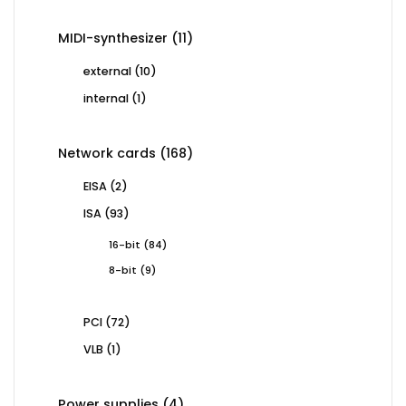
11
MIDI-synthesizer
11
products
10
external
10
products
1
internal
1
product
168
Network cards
168
products
2
EISA
2
products
93
ISA
93
products
84
16-bit
84
products
9
8-bit
9
products
72
PCI
72
products
1
VLB
1
product
4
Power supplies
4