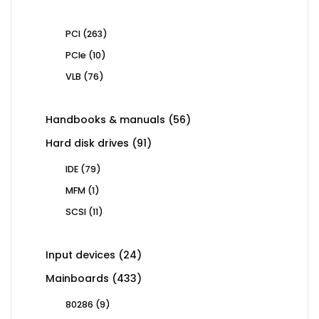
products
263
PCI
263
products
10
PCIe
10
products
76
VLB
76
products
56
Handbooks & manuals
56
products
91
Hard disk drives
91
products
79
IDE
79
products
1
MFM
1
product
11
SCSI
11
products
24
Input devices
24
products
433
Mainboards
433
products
9
80286
9
products