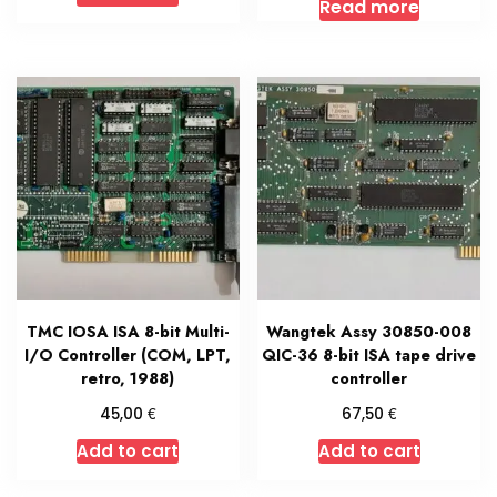
Read more
TMC IOSA ISA 8-bit Multi-
Wangtek Assy 30850-008
I/O Controller (COM, LPT,
QIC-36 8-bit ISA tape drive
retro, 1988)
controller
€
€
45,00
67,50
Add to cart
Add to cart