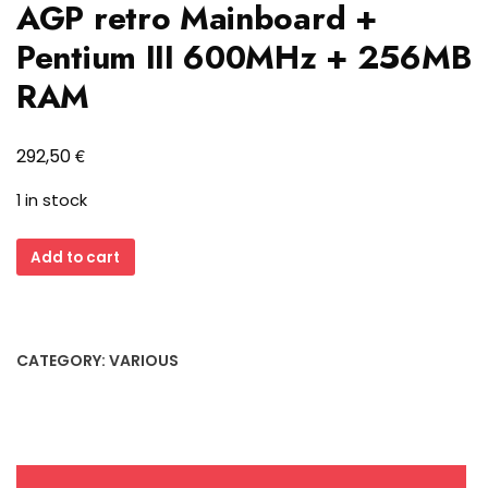
AGP retro Mainboard +
Pentium III 600MHz + 256MB
RAM
€
292,50
1 in stock
MSI
Add to cart
BX
Master
Slot
1
CATEGORY:
VARIOUS
ISA
AGP
retro
Mainboard
+