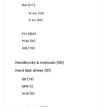
products
177
ISA
177
products
121
16-bit
121
products
56
8-bit
56
products
263
PCI
263
products
10
PCIe
10
products
76
VLB
76
products
56
Handbooks & manuals
56
products
91
Hard disk drives
91
products
79
IDE
79
products
1
MFM
1
product
11
SCSI
11
products