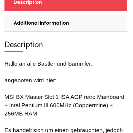
Description
Pentium
III
600MHz
Additional information
+
256MB
RAM
Description
quantity
Hallo an alle Bastler und Sammler,
angeboten wird hier:
MSI BX Master Slot 1 ISA AGP retro Mainboard
+ Intel Pentium III 600MHz (Coppermine) +
256MB RAM.
Es handelt sich um einen gebrauchten, jedoch