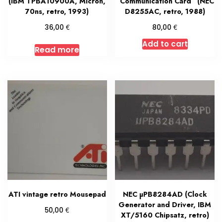
(IBM TPBA10900A, Micron,
“Communication Card” (NEC
70ns, retro, 1993)
D8255AC, retro, 1988)
€
€
36,00
80,00
Add to cart
Read more
ATI vintage retro Mousepad
NEC µPB8284AD (Clock
Generator and Driver, IBM
€
50,00
XT/5160 Chipsatz, retro)