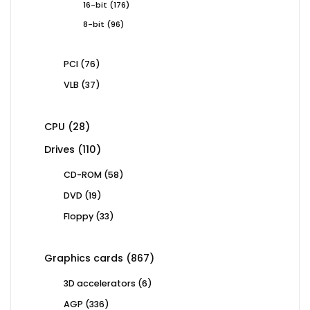
176
16-bit
176
products
96
8-bit
96
products
76
PCI
76
products
37
VLB
37
products
28
CPU
28
products
110
Drives
110
products
58
CD-ROM
58
products
19
DVD
19
products
33
Floppy
33
products
867
Graphics cards
867
products
6
3D accelerators
6
products
336
AGP
336