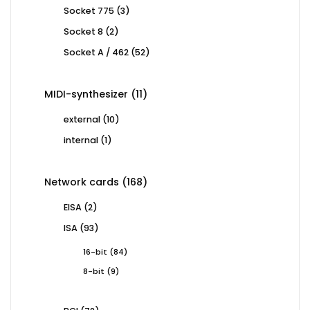
products
3
Socket 775
3
products
2
Socket 8
2
products
52
Socket A / 462
52
products
11
MIDI-synthesizer
11
products
10
external
10
products
1
internal
1
product
168
Network cards
168
products
2
EISA
2
products
93
ISA
93
products
84
16-bit
84
products
9
8-bit
9
products