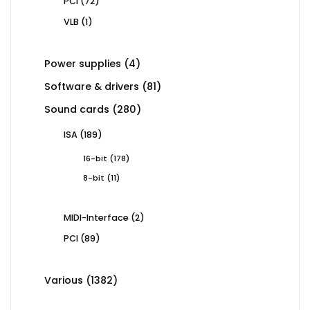
72
PCI
72
products
1
VLB
1
product
4
Power supplies
4
products
81
Software & drivers
81
products
280
Sound cards
280
products
189
ISA
189
products
178
16-bit
178
products
11
8-bit
11
products
2
MIDI-Interface
2
products
89
PCI
89
products
1382
Various
1382
products