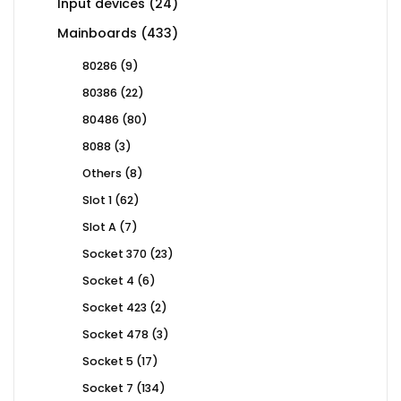
24
Input devices
24
products
433
Mainboards
433
products
9
80286
9
products
22
80386
22
products
80
80486
80
products
3
8088
3
products
8
Others
8
products
62
Slot 1
62
products
7
Slot A
7
products
23
Socket 370
23
products
6
Socket 4
6
products
2
Socket 423
2
products
3
Socket 478
3
products
17
Socket 5
17
products
134
Socket 7
134