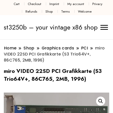
Cart
Checkout
Imprint
My account
Privacy
Refunds
Shop
Terms
Welcome
st3250b – your vintage x86 shop
Home
Shop
Graphics cards
PCI
miro
VIDEO 22SD PCI Grafikkarte (S3 Trio64V+,
86C765, 2MB, 1996)
miro VIDEO 22SD PCI Grafikkarte (S3
Trio64V+, 86C765, 2MB, 1996)