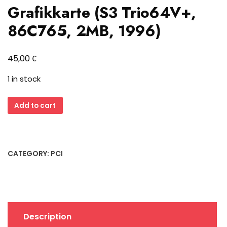
Grafikkarte (S3 Trio64V+,
86C765, 2MB, 1996)
€
45,00
1 in stock
miro
Add to cart
VIDEO
22SD
PCI
Grafikkarte
CATEGORY:
PCI
(S3
Trio64V+,
86C765,
2MB,
1996)
Description
quantity