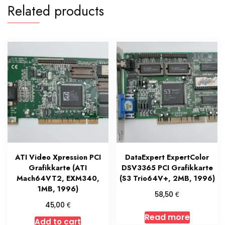
Related products
ATI Video Xpression PCI
DataExpert ExpertColor
Grafikkarte (ATI
DSV3365 PCI Grafikkarte
Mach64VT2, EXM340,
(S3 Trio64V+, 2MB, 1996)
1MB, 1996)
€
58,50
€
45,00
Read more
Add to cart