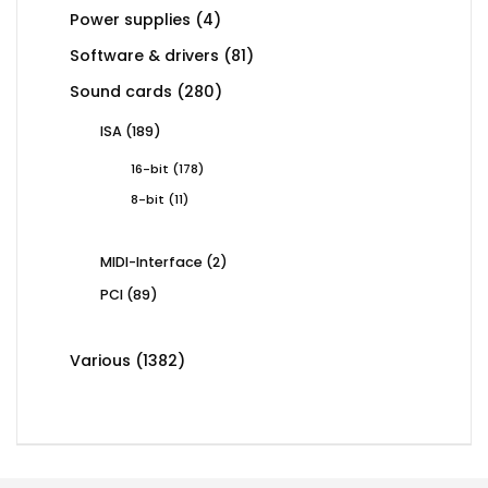
4
Power supplies
4
products
81
Software & drivers
81
products
280
Sound cards
280
products
189
ISA
189
products
178
16-bit
178
products
11
8-bit
11
products
2
MIDI-Interface
2
products
89
PCI
89
products
1382
Various
1382
products