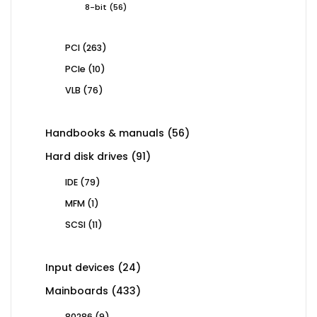
56
8-bit
56
products
263
PCI
263
products
10
PCIe
10
products
76
VLB
76
products
56
Handbooks & manuals
56
products
91
Hard disk drives
91
products
79
IDE
79
products
1
MFM
1
product
11
SCSI
11
products
24
Input devices
24
products
433
Mainboards
433
products
9
80286
9