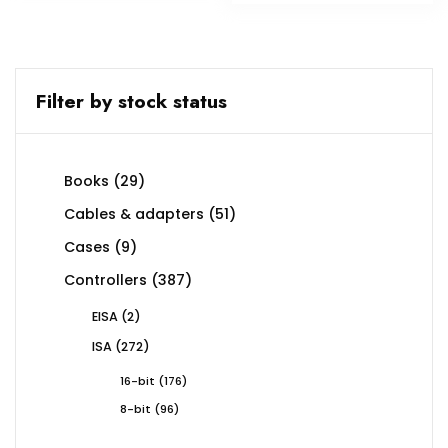
Filter by stock status
29
Books
29
products
51
Cables & adapters
51
products
9
Cases
9
products
387
Controllers
387
products
2
EISA
2
products
272
ISA
272
products
176
16-bit
176
products
96
8-bit
96
products