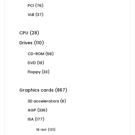
76
PCI
76
products
37
VLB
37
products
28
CPU
28
products
110
Drives
110
products
58
CD-ROM
58
products
19
DVD
19
products
33
Floppy
33
products
867
Graphics cards
867
products
6
3D accelerators
6
products
336
AGP
336
products
177
ISA
177
products
121
16-bit
121
products