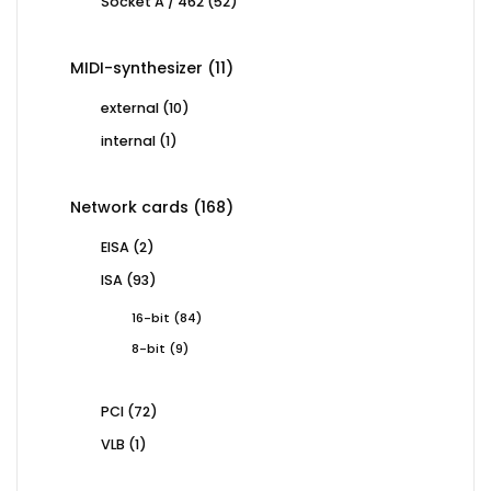
52
Socket A / 462
52
products
11
MIDI-synthesizer
11
products
10
external
10
products
1
internal
1
product
168
Network cards
168
products
2
EISA
2
products
93
ISA
93
products
84
16-bit
84
products
9
8-bit
9
products
72
PCI
72
products
1
VLB
1
product