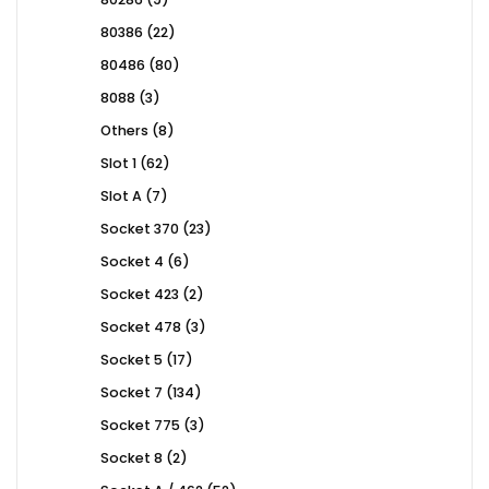
products
22
80386
22
products
80
80486
80
products
3
8088
3
products
8
Others
8
products
62
Slot 1
62
products
7
Slot A
7
products
23
Socket 370
23
products
6
Socket 4
6
products
2
Socket 423
2
products
3
Socket 478
3
products
17
Socket 5
17
products
134
Socket 7
134
products
3
Socket 775
3
products
2
Socket 8
2
products