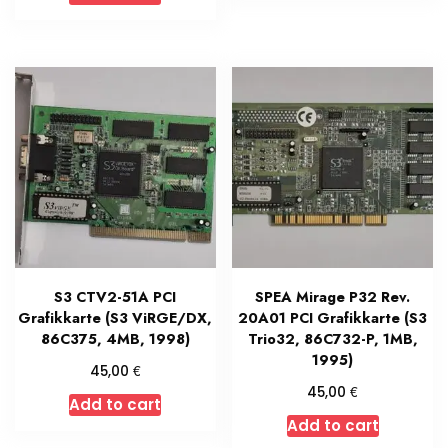
S3 CTV2-51A PCI
SPEA Mirage P32 Rev.
Grafikkarte (S3 ViRGE/DX,
20A01 PCI Grafikkarte (S3
86C375, 4MB, 1998)
Trio32, 86C732-P, 1MB,
1995)
€
45,00
€
45,00
Add to cart
Add to cart