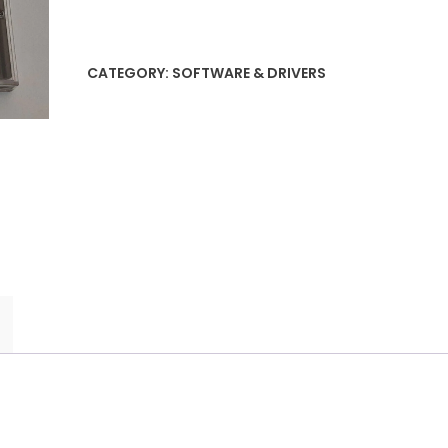
2000
CD-
ROM
CATEGORY:
SOFTWARE & DRIVERS
quantity