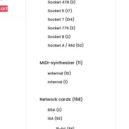
3
Socket 478
3
products
cart
17
Socket 5
17
products
134
Socket 7
134
products
3
Socket 775
3
products
2
Socket 8
2
products
52
Socket A / 462
52
products
11
MIDI-synthesizer
11
products
10
external
10
products
1
internal
1
product
168
Network cards
168
products
2
EISA
2
products
93
ISA
93
products
84
16-bit
84