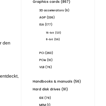
867
Graphics cards
867
products
6
3D accelerators
6
products
336
AGP
336
products
177
ISA
177
products
121
16-bit
121
products
56
8-bit
56
ür den
products
263
PCI
263
products
10
PCIe
10
products
76
VLB
76
products
rentdeckt,
56
Handbooks & manuals
56
products
91
Hard disk drives
91
products
79
IDE
79
products
1
MFM
1