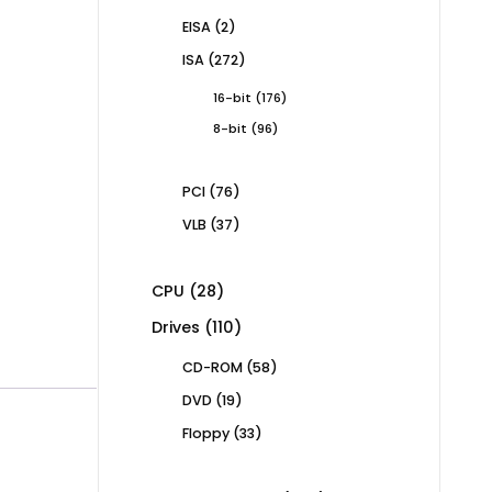
products
2
EISA
2
products
272
ISA
272
products
176
16-bit
176
products
96
8-bit
96
products
76
PCI
76
products
37
VLB
37
products
28
CPU
28
products
110
Drives
110
products
58
CD-ROM
58
products
19
DVD
19
products
33
Floppy
33
products