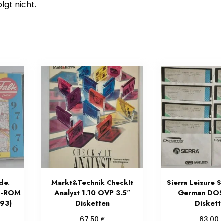
gt nicht.
de.
Markt&Technik CheckIt
Sierra Leisure S
CD-ROM
Analyst 1.10 OVP 3.5″
German DOS
993)
Disketten
Disket
€
67,50
63,00