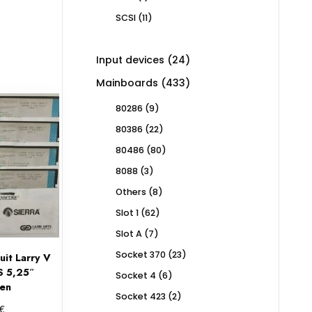
product
11
SCSI
11
products
24
Input devices
24
products
433
Mainboards
433
products
9
80286
9
products
22
80386
22
products
80
80486
80
products
3
8088
3
products
8
Others
8
products
62
Slot 1
62
products
7
Slot A
7
products
23
Socket 370
23
uit Larry V
products
 5,25″
6
Socket 4
6
ten
products
2
Socket 423
2
€
products