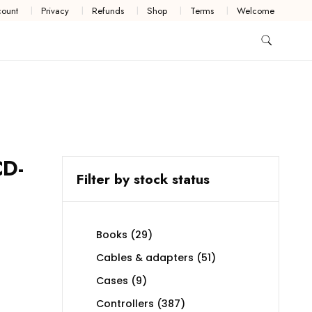
ount
Privacy
Refunds
Shop
Terms
Welcome
CD-
Filter by stock status
29
Books
29
products
51
Cables & adapters
51
products
9
Cases
9
products
387
Controllers
387