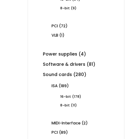
products
9
8-bit
9
products
72
PCI
72
products
1
VLB
1
product
4
Power supplies
4
products
81
Software & drivers
81
products
280
Sound cards
280
products
189
ISA
189
products
178
16-bit
178
products
11
8-bit
11
products
2
MIDI-Interface
2
products
89
PCI
89
products