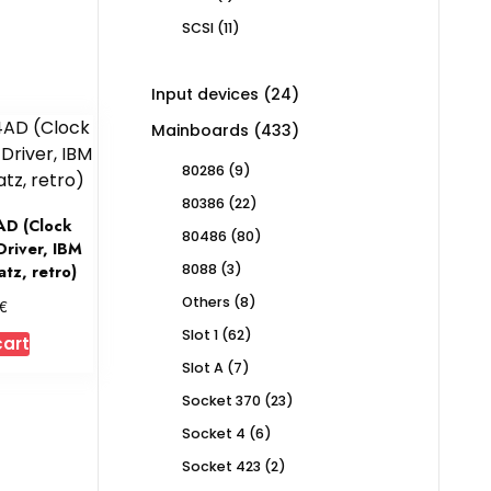
product
11
SCSI
11
products
24
Input devices
24
products
433
Mainboards
433
products
9
80286
9
products
22
80386
22
products
D (Clock
80
80486
80
Driver, IBM
products
3
8088
3
tz, retro)
products
8
Others
8
€
products
62
Slot 1
62
cart
products
7
Slot A
7
products
23
Socket 370
23
products
6
Socket 4
6
products
2
Socket 423
2
products