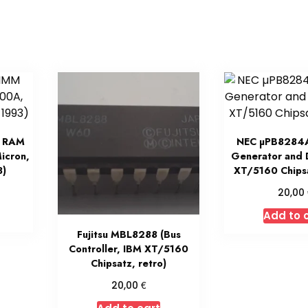
M RAM
NEC µPB8284A
icron,
Generator and 
3)
XT/5160 Chipsa
20,00
Add to 
Fujitsu MBL8288 (Bus
Controller, IBM XT/5160
Chipsatz, retro)
€
20,00