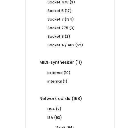
3
Socket 478
3
products
17
Socket 5
17
products
134
Socket 7
134
products
3
Socket 775
3
products
2
Socket 8
2
products
52
Socket A / 462
52
products
11
MIDI-synthesizer
11
products
10
external
10
products
1
internal
1
product
168
Network cards
168
products
2
EISA
2
products
93
ISA
93
products
84
16-bit
84