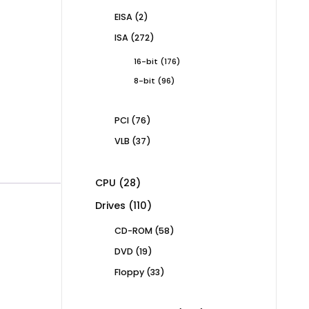
products
2
EISA
2
products
272
ISA
272
products
176
16-bit
176
products
96
8-bit
96
products
76
PCI
76
products
37
VLB
37
products
28
CPU
28
products
110
Drives
110
products
58
CD-ROM
58
products
19
DVD
19
products
33
Floppy
33
products