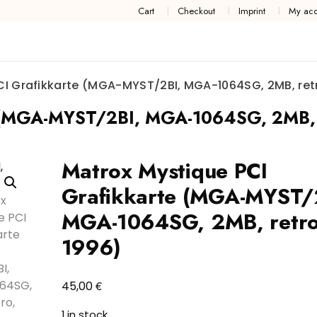
Cart
Checkout
Imprint
My acc
CI Grafikkarte (MGA-MYST/2BI, MGA-1064SG, 2MB, retr
e (MGA-MYST/2BI, MGA-1064SG, 2MB, 
Matrox Mystique PCI
Grafikkarte (MGA-MYST/
MGA-1064SG, 2MB, retro
1996)
€
45,00
1 in stock