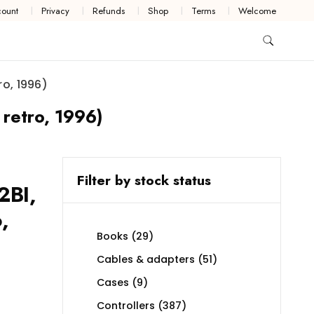
ount
Privacy
Refunds
Shop
Terms
Welcome
o, 1996)
retro, 1996)
Filter by stock status
2BI,
,
29
Books
29
products
51
Cables & adapters
51
products
9
Cases
9
products
387
Controllers
387