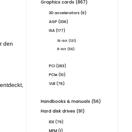
867
Graphics cards
867
products
6
3D accelerators
6
products
336
AGP
336
products
177
ISA
177
products
121
16-bit
121
ür den
products
56
8-bit
56
products
263
PCI
263
products
10
PCIe
10
products
76
VLB
76
rentdeckt,
products
56
Handbooks & manuals
56
products
91
Hard disk drives
91
products
79
IDE
79
products
1
MFM
1