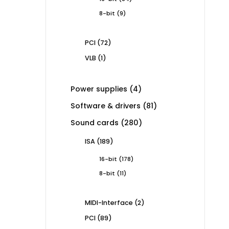
products
9
8-bit
9
products
72
PCI
72
products
1
VLB
1
product
4
Power supplies
4
products
81
Software & drivers
81
products
280
Sound cards
280
products
189
ISA
189
products
178
16-bit
178
products
11
8-bit
11
products
2
MIDI-Interface
2
products
89
PCI
89
products