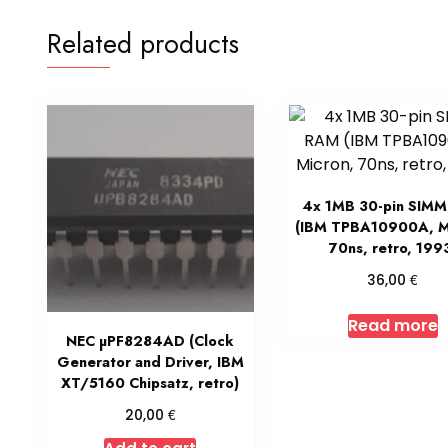
Related products
4x 1MB 30-pin SIM
(IBM TPBA10900A, M
70ns, retro, 199
€
36,00
Read more
NEC µPF8284AD (Clock
Generator and Driver, IBM
XT/5160 Chipsatz, retro)
€
20,00