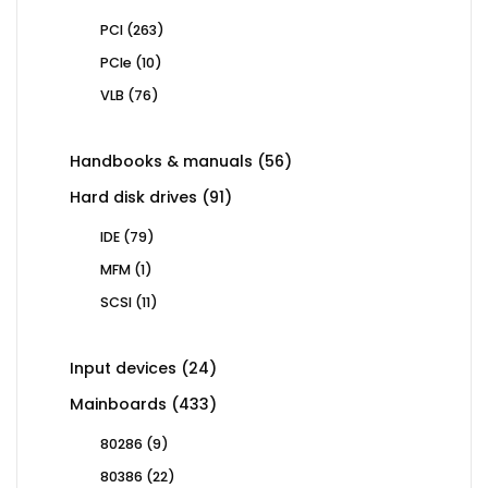
263
PCI
263
products
10
PCIe
10
products
76
VLB
76
products
56
Handbooks & manuals
56
products
91
Hard disk drives
91
products
79
IDE
79
products
1
MFM
1
product
11
SCSI
11
products
24
Input devices
24
products
433
Mainboards
433
products
9
80286
9
products
22
80386
22