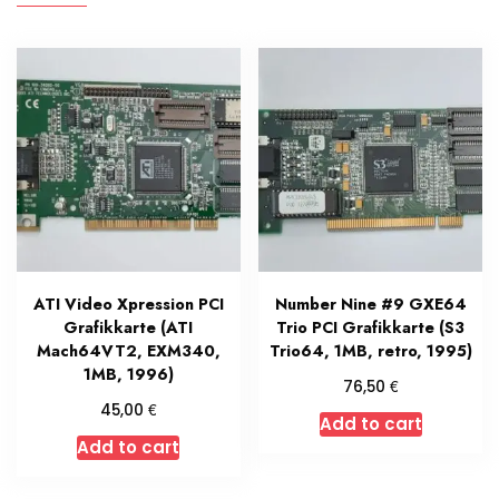
ATI Video Xpression PCI
Number Nine #9 GXE64
Grafikkarte (ATI
Trio PCI Grafikkarte (S3
Mach64VT2, EXM340,
Trio64, 1MB, retro, 1995)
1MB, 1996)
€
76,50
€
45,00
Add to cart
Add to cart