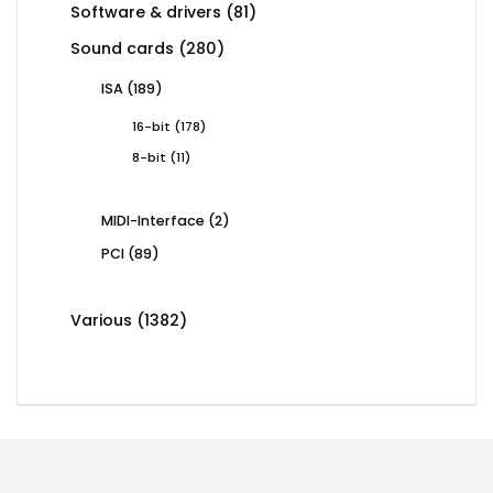
81
Software & drivers
81
products
280
Sound cards
280
products
189
ISA
189
products
178
16-bit
178
products
11
8-bit
11
products
2
MIDI-Interface
2
products
89
PCI
89
products
1382
Various
1382
products