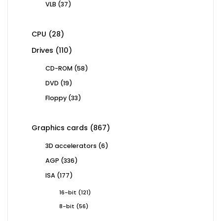
37
VLB
37
products
28
CPU
28
products
110
Drives
110
products
58
CD-ROM
58
products
19
DVD
19
products
33
Floppy
33
products
867
Graphics cards
867
products
6
3D accelerators
6
products
336
AGP
336
products
177
ISA
177
products
121
16-bit
121
products
56
8-bit
56
products