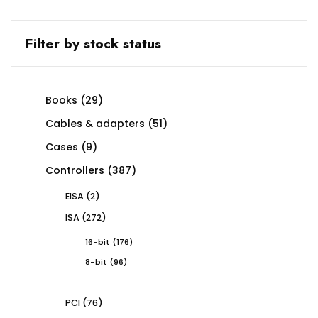
Filter by stock status
29
Books
29
products
51
Cables & adapters
51
products
9
Cases
9
products
387
Controllers
387
products
2
EISA
2
products
272
ISA
272
products
176
16-bit
176
products
96
8-bit
96
products
76
PCI
76
products