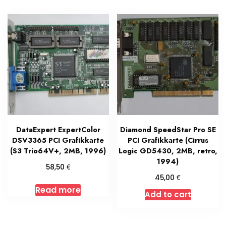
DataExpert ExpertColor
Diamond SpeedStar Pro SE
DSV3365 PCI Grafikkarte
PCI Grafikkarte (Cirrus
(S3 Trio64V+, 2MB, 1996)
Logic GD5430, 2MB, retro,
1994)
€
58,50
€
45,00
Read more
Add to cart