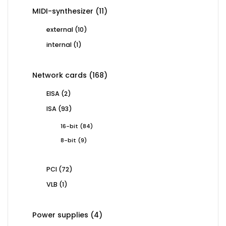
11
MIDI-synthesizer
11
products
10
external
10
products
1
internal
1
product
168
Network cards
168
products
2
EISA
2
products
93
ISA
93
products
84
16-bit
84
products
9
8-bit
9
products
72
PCI
72
products
1
VLB
1
product
4
Power supplies
4
products