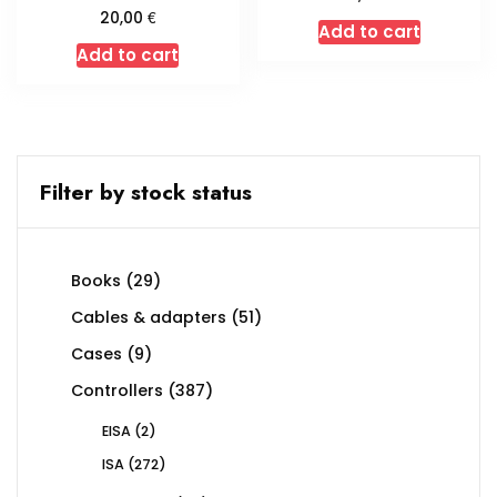
€
20,00
Add to cart
Add to cart
Filter by stock status
29
Books
29
products
51
Cables & adapters
51
products
9
Cases
9
products
387
Controllers
387
products
2
EISA
2
products
272
ISA
272
products