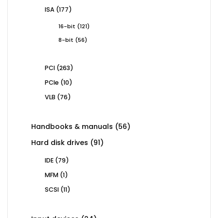
products
177
ISA
177
products
121
16-bit
121
products
56
8-bit
56
products
263
PCI
263
products
10
PCIe
10
products
76
VLB
76
products
56
Handbooks & manuals
56
products
91
Hard disk drives
91
products
79
IDE
79
products
1
MFM
1
product
11
SCSI
11
products