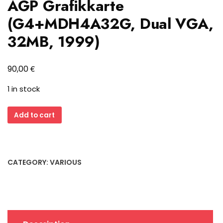
AGP Grafikkarte
(G4+MDH4A32G, Dual VGA,
32MB, 1999)
€
90,00
1 in stock
Matrox
Add to cart
Millennium
G400
AGP
Grafikkarte
CATEGORY:
VARIOUS
(G4+MDH4A32G,
Dual
VGA,
32MB,
1999)