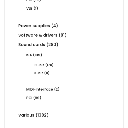
products
1
VLB
1
product
4
Power supplies
4
products
81
Software & drivers
81
products
280
Sound cards
280
products
189
ISA
189
products
178
16-bit
178
products
11
8-bit
11
products
2
MIDI-Interface
2
products
89
PCI
89
products
1382
Various
1382
products