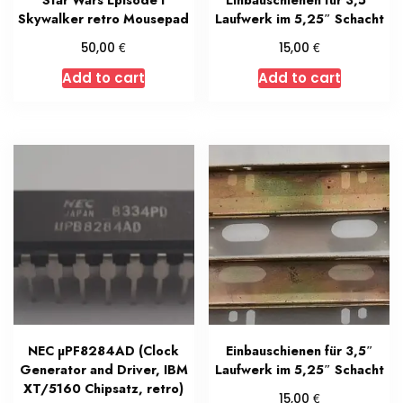
Skywalker retro Mousepad
Laufwerk im 5,25″ Schacht
€
€
50,00
15,00
Add to cart
Add to cart
NEC µPF8284AD (Clock
Einbauschienen für 3,5″
Generator and Driver, IBM
Laufwerk im 5,25″ Schacht
XT/5160 Chipsatz, retro)
€
15,00