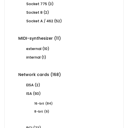
products
3
Socket 775
3
products
2
Socket 8
2
products
52
Socket A / 462
52
products
11
MIDI-synthesizer
11
products
10
external
10
products
1
internal
1
product
168
Network cards
168
products
2
EISA
2
products
93
ISA
93
products
84
16-bit
84
products
9
8-bit
9
products
72
PCI
72