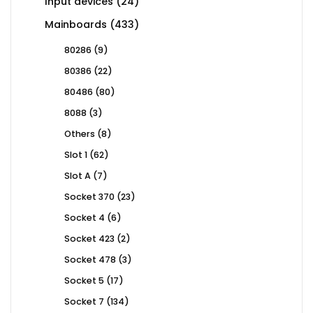
24
Input devices
24
products
433
Mainboards
433
products
9
80286
9
products
22
80386
22
products
80
80486
80
products
3
8088
3
products
8
Others
8
products
62
Slot 1
62
products
7
Slot A
7
products
23
Socket 370
23
products
6
Socket 4
6
products
2
Socket 423
2
products
3
Socket 478
3
products
17
Socket 5
17
products
134
Socket 7
134