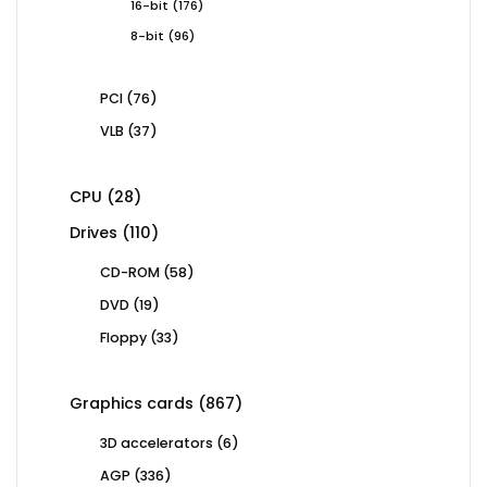
176
16-bit
176
products
96
8-bit
96
products
76
PCI
76
products
37
VLB
37
products
28
CPU
28
products
110
Drives
110
products
58
CD-ROM
58
products
19
DVD
19
products
33
Floppy
33
products
867
Graphics cards
867
products
6
3D accelerators
6
products
336
AGP
336