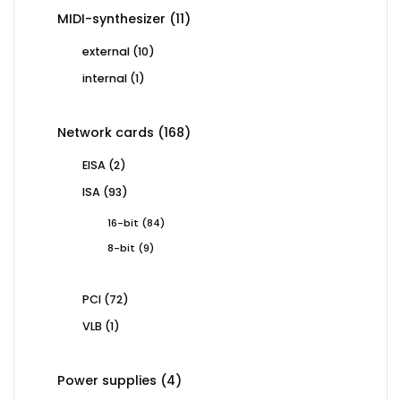
11
MIDI-synthesizer
11
products
10
external
10
products
1
internal
1
product
168
Network cards
168
products
2
EISA
2
products
93
ISA
93
products
84
16-bit
84
products
9
8-bit
9
products
72
PCI
72
products
1
VLB
1
product
4
Power supplies
4
products