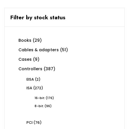
Filter by stock status
29
Books
29
products
51
Cables & adapters
51
products
9
Cases
9
products
387
Controllers
387
products
2
EISA
2
products
272
ISA
272
products
176
16-bit
176
products
96
8-bit
96
products
76
PCI
76
products