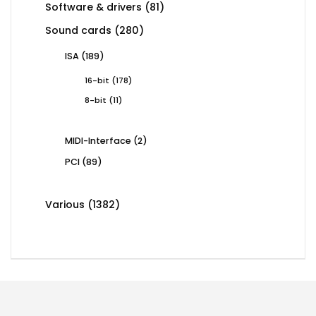
81
Software & drivers
81
products
280
Sound cards
280
products
189
ISA
189
products
178
16-bit
178
products
11
8-bit
11
products
2
MIDI-Interface
2
products
89
PCI
89
products
1382
Various
1382
products