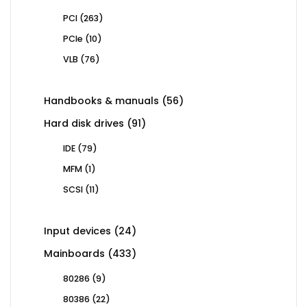
263
PCI
263
products
10
PCIe
10
products
76
VLB
76
products
56
Handbooks & manuals
56
products
91
Hard disk drives
91
products
79
IDE
79
products
1
MFM
1
product
11
SCSI
11
products
24
Input devices
24
products
433
Mainboards
433
products
9
80286
9
products
22
80386
22