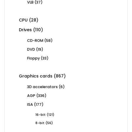
37
VLB
37
products
28
CPU
28
products
110
Drives
110
products
58
CD-ROM
58
products
19
DVD
19
products
33
Floppy
33
products
867
Graphics cards
867
products
6
3D accelerators
6
products
336
AGP
336
products
177
ISA
177
products
121
16-bit
121
products
56
8-bit
56
products