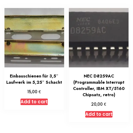
Einbauschienen für 3,5″
NEC D8259AC
Laufwerk im 5,25″ Schacht
(Programmable Interrupt
Controller, IBM XT/5160
€
15,00
Chipsatz, retro)
Add to cart
€
20,00
Add to cart