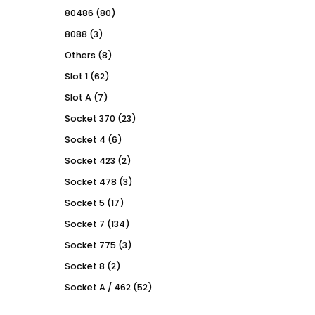
products
80
80486
80
products
3
8088
3
products
8
Others
8
products
62
Slot 1
62
products
7
Slot A
7
products
23
Socket 370
23
products
6
Socket 4
6
products
2
Socket 423
2
products
3
Socket 478
3
products
17
Socket 5
17
products
134
Socket 7
134
products
3
Socket 775
3
products
2
Socket 8
2
products
52
Socket A / 462
52
products