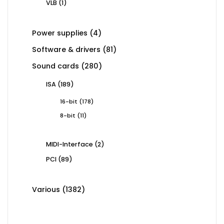
1
VLB
1
product
4
Power supplies
4
products
81
Software & drivers
81
products
280
Sound cards
280
products
189
ISA
189
products
178
16-bit
178
products
11
8-bit
11
products
2
MIDI-Interface
2
products
89
PCI
89
products
1382
Various
1382
products