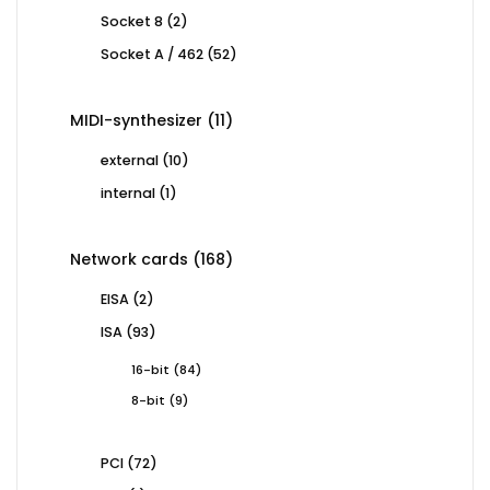
products
2
Socket 8
2
products
52
Socket A / 462
52
products
11
MIDI-synthesizer
11
products
10
external
10
products
1
internal
1
product
168
Network cards
168
products
2
EISA
2
products
93
ISA
93
products
84
16-bit
84
products
9
8-bit
9
products
72
PCI
72
products