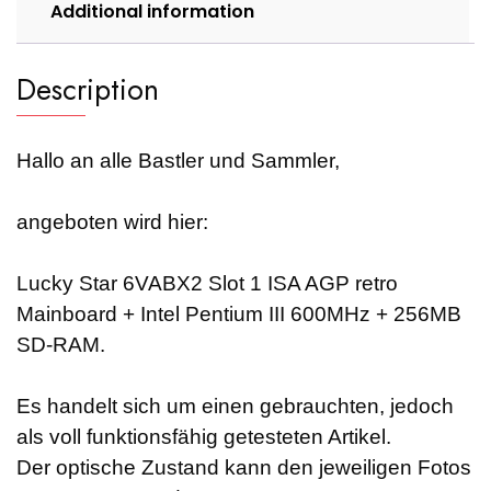
600MHz
Additional information
+
256MB
quantity
Description
Hallo an alle Bastler und Sammler,
angeboten wird hier:
Lucky Star 6VABX2 Slot 1 ISA AGP retro
Mainboard + Intel Pentium III 600MHz + 256MB
SD-RAM.
Es handelt sich um einen gebrauchten, jedoch
als voll funktionsfähig getesteten Artikel.
Der optische Zustand kann den jeweiligen Fotos