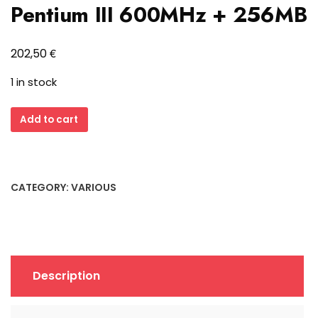
Pentium III 600MHz + 256MB
€
202,50
1 in stock
Lucky
Add to cart
Star
6VABX2
Slot
1
CATEGORY:
VARIOUS
ISA
AGP
retro
Mainboard
+
Description
Pentium
III