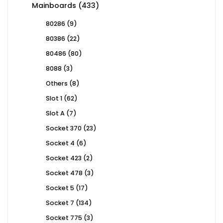
433
Mainboards
433
products
9
80286
9
products
22
80386
22
products
80
80486
80
products
3
8088
3
products
8
Others
8
products
62
Slot 1
62
products
7
Slot A
7
products
23
Socket 370
23
products
6
Socket 4
6
products
2
Socket 423
2
products
3
Socket 478
3
products
17
Socket 5
17
products
134
Socket 7
134
products
3
Socket 775
3