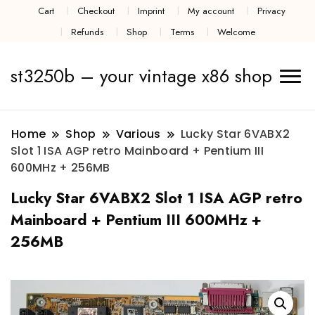
Cart
Checkout
Imprint
My account
Privacy
Refunds
Shop
Terms
Welcome
st3250b – your vintage x86 shop
Home
Shop
Various
Lucky Star 6VABX2
Slot 1 ISA AGP retro Mainboard + Pentium III
600MHz + 256MB
Lucky Star 6VABX2 Slot 1 ISA AGP retro
Mainboard + Pentium III 600MHz +
256MB