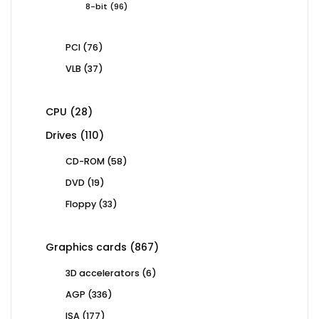
96
8-bit
96
products
76
PCI
76
products
37
VLB
37
products
28
CPU
28
products
110
Drives
110
products
58
CD-ROM
58
products
19
DVD
19
products
33
Floppy
33
products
867
Graphics cards
867
products
6
3D accelerators
6
products
336
AGP
336
products
177
ISA
177