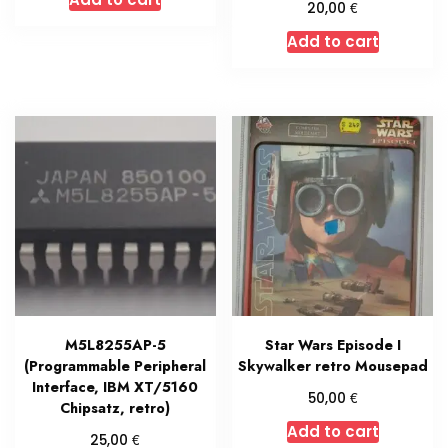
€
20,00
Add to cart
M5L8255AP-5
Star Wars Episode I
(Programmable Peripheral
Skywalker retro Mousepad
Interface, IBM XT/5160
€
50,00
Chipsatz, retro)
Add to cart
€
25,00