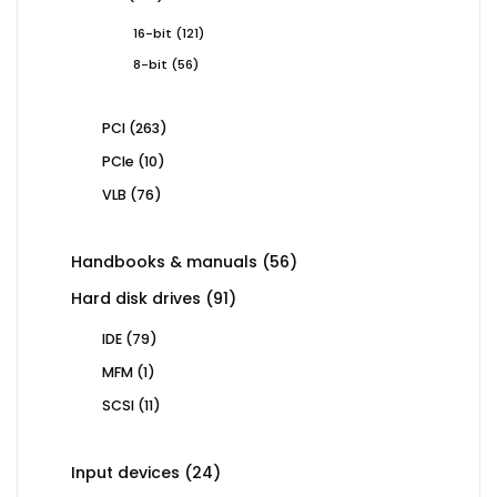
products
121
16-bit
121
products
56
8-bit
56
products
263
PCI
263
products
10
PCIe
10
products
76
VLB
76
products
56
Handbooks & manuals
56
products
91
Hard disk drives
91
products
79
IDE
79
products
1
MFM
1
product
11
SCSI
11
products
24
Input devices
24
products