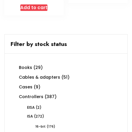
Add to cart
Filter by stock status
29
Books
29
products
51
Cables & adapters
51
products
9
Cases
9
products
387
Controllers
387
products
2
EISA
2
products
272
ISA
272
products
176
16-bit
176
products