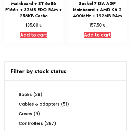
Mainboard + ST 6×86
Sockel 7 ISA AGP
P166+ + 32MB EDO-RAM +
Mainboard + AMD K6-2
256KB Cache
400MHz + 192MB RAM
€
€
135,00
157,50
Add to cart
Add to cart
Filter by stock status
29
Books
29
products
51
Cables & adapters
51
products
9
Cases
9
products
387
Controllers
387
products