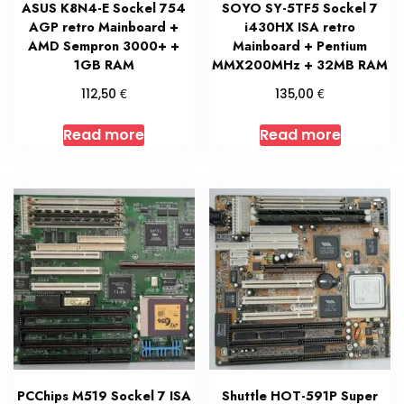
ASUS K8N4-E Sockel 754
SOYO SY-5TF5 Sockel 7
AGP retro Mainboard +
i430HX ISA retro
AMD Sempron 3000+ +
Mainboard + Pentium
1GB RAM
MMX200MHz + 32MB RAM
€
€
112,50
135,00
Read more
Read more
PCChips M519 Sockel 7 ISA
Shuttle HOT-591P Super