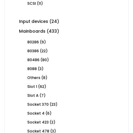
11
SCSI
11
products
24
Input devices
24
products
433
Mainboards
433
products
9
80286
9
products
22
80386
22
products
80
80486
80
products
3
8088
3
products
8
Others
8
products
62
Slot 1
62
products
7
Slot A
7
products
23
Socket 370
23
products
6
Socket 4
6
products
2
Socket 423
2
products
3
Socket 478
3