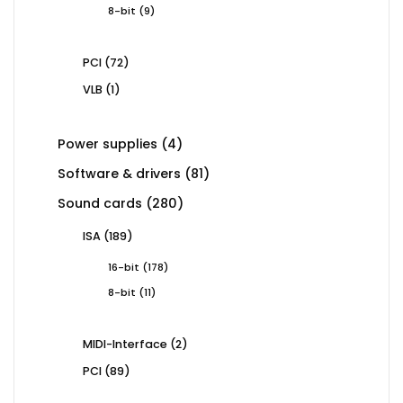
9
8-bit
9
products
72
PCI
72
products
1
VLB
1
product
4
Power supplies
4
products
81
Software & drivers
81
products
280
Sound cards
280
products
189
ISA
189
products
178
16-bit
178
products
11
8-bit
11
products
2
MIDI-Interface
2
products
89
PCI
89
products