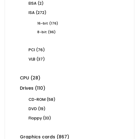
2
EISA
2
products
272
ISA
272
products
176
16-bit
176
products
96
8-bit
96
products
76
PCI
76
products
37
VLB
37
products
28
CPU
28
products
110
Drives
110
products
58
CD-ROM
58
products
19
DVD
19
products
33
Floppy
33
products
867
Graphics cards
867