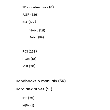
products
6
3D accelerators
6
products
336
AGP
336
products
177
ISA
177
products
121
16-bit
121
products
56
8-bit
56
products
263
PCI
263
products
10
PCIe
10
products
76
VLB
76
products
56
Handbooks & manuals
56
products
91
Hard disk drives
91
products
79
IDE
79
products
1
MFM
1
product