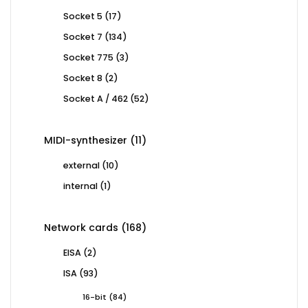
products
17
Socket 5
17
products
134
Socket 7
134
products
3
Socket 775
3
products
2
Socket 8
2
products
52
Socket A / 462
52
products
11
MIDI-synthesizer
11
products
10
external
10
products
1
internal
1
product
168
Network cards
168
products
2
EISA
2
products
93
ISA
93
products
84
16-bit
84
products