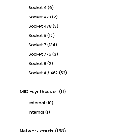
products
6
Socket 4
6
products
2
Socket 423
2
products
3
Socket 478
3
products
17
Socket 5
17
products
134
Socket 7
134
products
3
Socket 775
3
products
2
Socket 8
2
products
52
Socket A / 462
52
products
11
MIDI-synthesizer
11
products
10
external
10
products
1
internal
1
product
168
Network cards
168
products