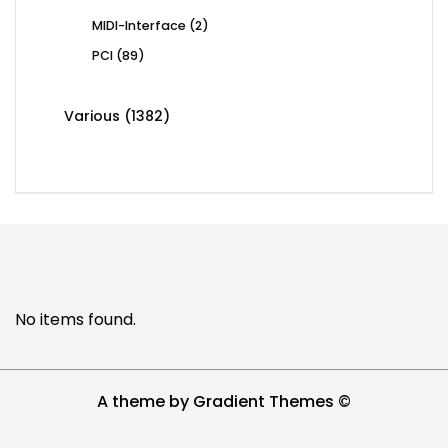
2
MIDI-Interface
2
products
89
PCI
89
products
1382
Various
1382
products
No items found.
A theme by Gradient Themes ©