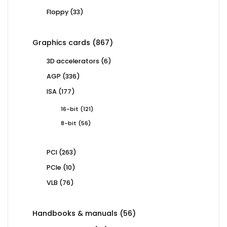
products
33
Floppy
33
products
867
Graphics cards
867
products
6
3D accelerators
6
products
336
AGP
336
products
177
ISA
177
products
121
16-bit
121
products
56
8-bit
56
products
263
PCI
263
products
10
PCIe
10
products
76
VLB
76
products
56
Handbooks & manuals
56
products