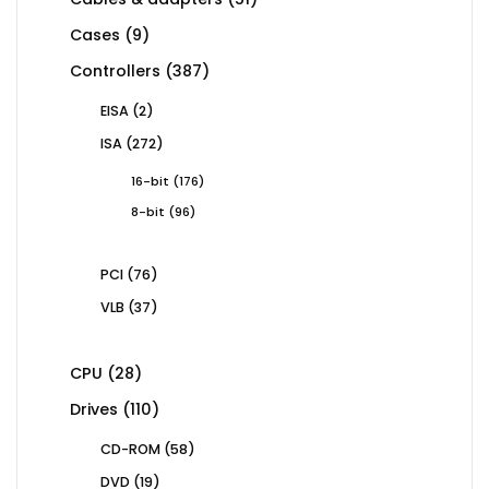
products
9
Cases
9
products
387
Controllers
387
products
2
EISA
2
products
272
ISA
272
products
176
16-bit
176
products
96
8-bit
96
products
76
PCI
76
products
37
VLB
37
products
28
CPU
28
products
110
Drives
110
products
58
CD-ROM
58
products
19
DVD
19