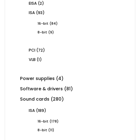
2
EISA
2
products
93
ISA
93
products
84
16-bit
84
products
9
8-bit
9
products
72
PCI
72
products
1
VLB
1
product
4
Power supplies
4
products
81
Software & drivers
81
products
280
Sound cards
280
products
189
ISA
189
products
178
16-bit
178
products
11
8-bit
11
products