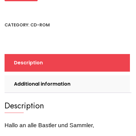
GCR-
8523B
52x
IDE
CATEGORY:
CD-ROM
CD-
ROM-
Laufwerk
(retro,
2003)
Description
quantity
Additional information
Description
Hallo an alle Bastler und Sammler,