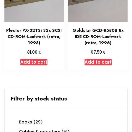
Plextor PX-32TSi 32x SCSI
Goldstar GCD-R580B 8x
CD-ROM-Laufwerk (retro,
IDE CD-ROM-Laufwerk
1998)
(retro, 1996)
€
€
81,00
67,50
Add to cart
Add to cart
Filter by stock status
29
Books
29
products
51
Cables & adapters
51