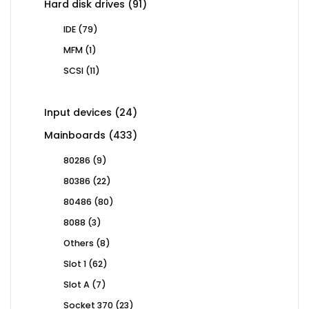
91
Hard disk drives
91
products
79
IDE
79
products
1
MFM
1
product
11
SCSI
11
products
24
Input devices
24
products
433
Mainboards
433
products
9
80286
9
products
22
80386
22
products
80
80486
80
products
3
8088
3
products
8
Others
8
products
62
Slot 1
62
products
7
Slot A
7
products
23
Socket 370
23