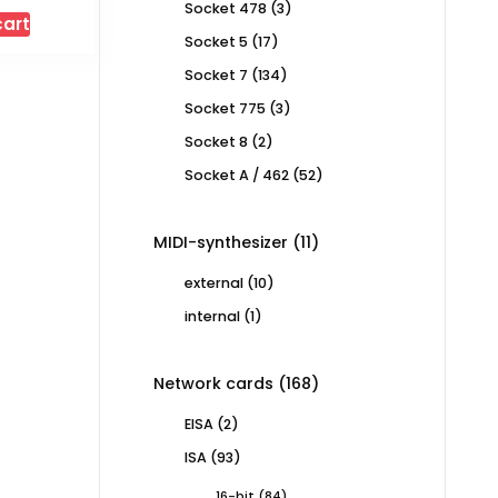
3
Socket 478
3
cart
products
17
Socket 5
17
products
134
Socket 7
134
products
3
Socket 775
3
products
2
Socket 8
2
products
52
Socket A / 462
52
products
11
MIDI-synthesizer
11
products
10
external
10
products
1
internal
1
product
168
Network cards
168
products
2
EISA
2
products
93
ISA
93
products
84
16-bit
84