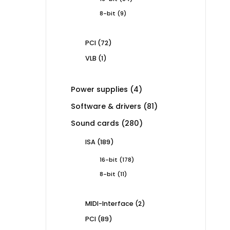
products
9
8-bit
9
products
72
PCI
72
products
1
VLB
1
product
4
Power supplies
4
products
81
Software & drivers
81
products
280
Sound cards
280
products
189
ISA
189
products
178
16-bit
178
products
11
8-bit
11
products
2
MIDI-Interface
2
products
89
PCI
89
products