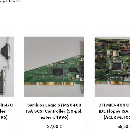
gt nicht.
ti-I/O
Symbios Logic SYM20403
DFI MIO-400KF
ler
ISA SCSI Controller (50-pol,
IDE Floppy ISA 
995)
extern, 1996)
(ACER M5105
€
27,00
58,50