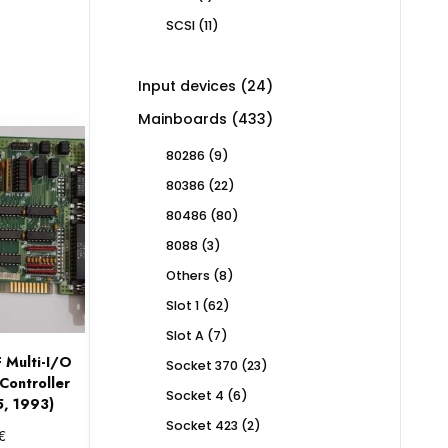
product
11
SCSI
11
products
24
Input devices
24
products
433
Mainboards
433
products
9
80286
9
products
22
80386
22
products
80
80486
80
products
3
8088
3
products
8
Others
8
products
62
Slot 1
62
products
7
Slot A
7
products
 Multi-I/O
23
Socket 370
23
Controller
products
6
Socket 4
6
, 1993)
products
2
Socket 423
2
€
products