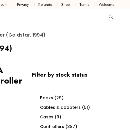
ount
Privacy
Refunds
Shop
Terms
Welcome
ler (Goldstar, 1994)
994)
A
Filter by stock status
roller
29
Books
29
products
51
Cables & adapters
51
products
9
Cases
9
products
387
Controllers
387