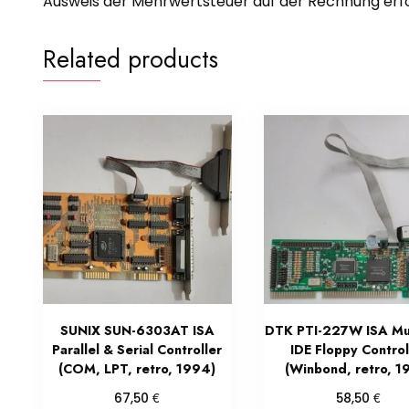
Ausweis der Mehrwertsteuer auf der Rechnung erfol
Related products
SUNIX SUN-6303AT ISA
DTK PTI-227W ISA Mul
Parallel & Serial Controller
IDE Floppy Control
(COM, LPT, retro, 1994)
(Winbond, retro, 1
€
€
67,50
58,50