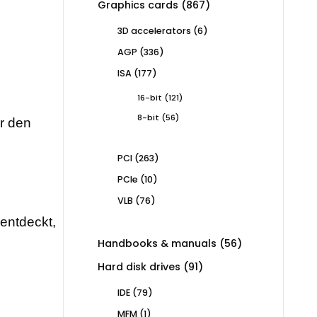
867
Graphics cards
867
products
6
3D accelerators
6
products
336
AGP
336
products
177
ISA
177
products
121
16-bit
121
products
56
8-bit
56
ür den
products
263
PCI
263
products
10
PCIe
10
products
76
VLB
76
products
rentdeckt,
56
Handbooks & manuals
56
products
91
Hard disk drives
91
products
79
IDE
79
products
1
MFM
1