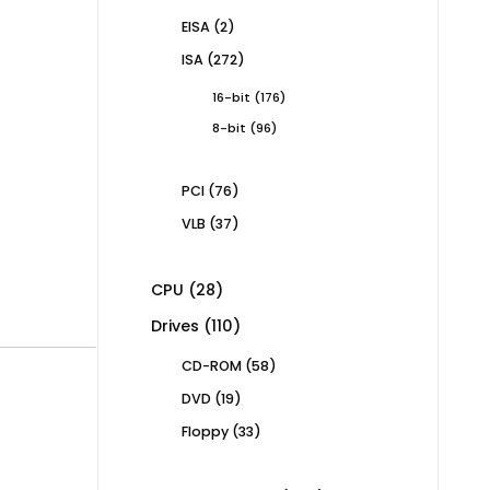
products
2
EISA
2
products
272
ISA
272
products
176
16-bit
176
products
96
8-bit
96
products
76
PCI
76
products
37
VLB
37
products
28
CPU
28
products
110
Drives
110
products
58
CD-ROM
58
products
19
DVD
19
products
33
Floppy
33
products