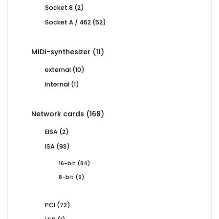
products
2
Socket 8
2
products
52
Socket A / 462
52
products
11
MIDI-synthesizer
11
products
10
external
10
products
1
internal
1
product
168
Network cards
168
products
2
EISA
2
products
93
ISA
93
products
84
16-bit
84
products
9
8-bit
9
products
72
PCI
72
products