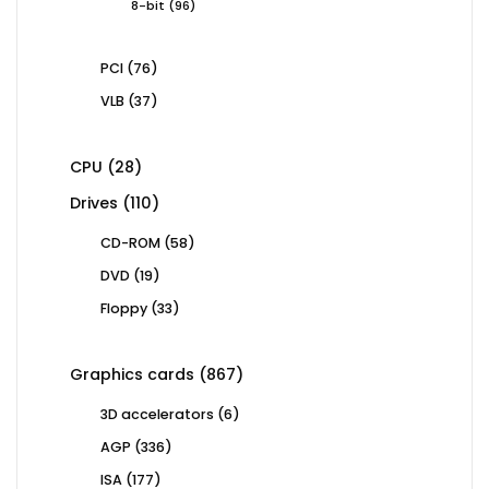
96
8-bit
96
products
76
PCI
76
products
37
VLB
37
products
28
CPU
28
products
110
Drives
110
products
58
CD-ROM
58
products
19
DVD
19
products
33
Floppy
33
products
867
Graphics cards
867
products
6
3D accelerators
6
products
336
AGP
336
products
177
ISA
177