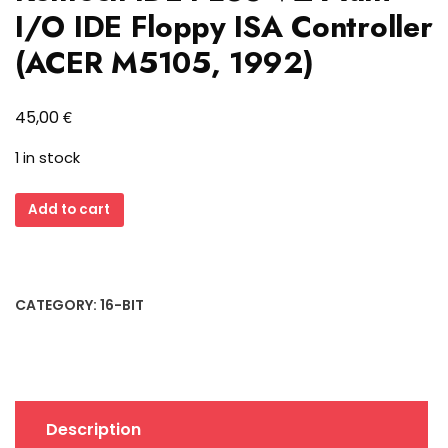
I/O IDE Floppy ISA Controller
(ACER M5105, 1992)
€
45,00
1 in stock
Kentech
Add to cart
IDE-
PLUS
V2
Multi-
CATEGORY:
16-BIT
I/O
IDE
Floppy
ISA
Controller
Description
(ACER