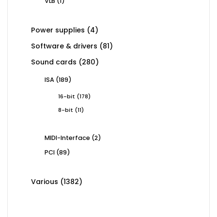
1
VLB
1
product
4
Power supplies
4
products
81
Software & drivers
81
products
280
Sound cards
280
products
189
ISA
189
products
178
16-bit
178
products
11
8-bit
11
products
2
MIDI-Interface
2
products
89
PCI
89
products
1382
Various
1382
products