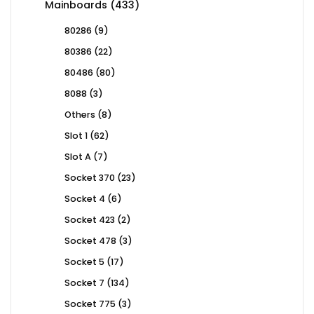
433
Mainboards
433
products
9
80286
9
products
22
80386
22
products
80
80486
80
products
3
8088
3
products
8
Others
8
products
62
Slot 1
62
products
7
Slot A
7
products
23
Socket 370
23
products
6
Socket 4
6
products
2
Socket 423
2
products
3
Socket 478
3
products
17
Socket 5
17
products
134
Socket 7
134
products
3
Socket 775
3