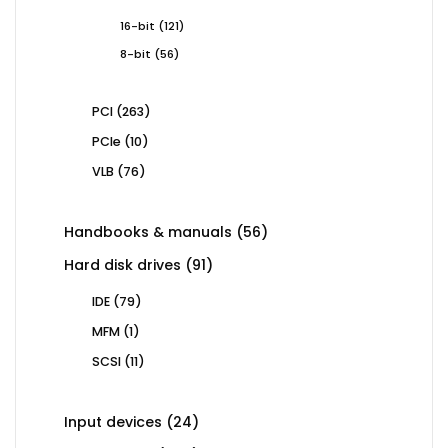
products
121
16-bit
121
products
56
8-bit
56
products
263
PCI
263
products
10
PCIe
10
products
76
VLB
76
products
56
Handbooks & manuals
56
products
91
Hard disk drives
91
products
79
IDE
79
products
1
MFM
1
product
11
SCSI
11
products
24
Input devices
24
products