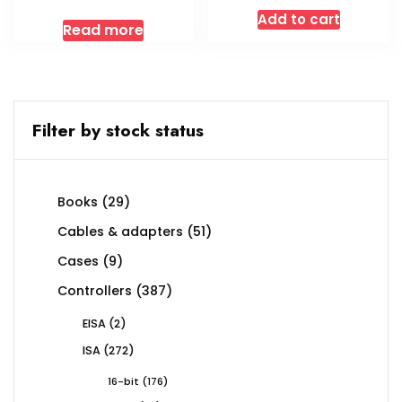
Add to cart
Read more
Filter by stock status
29
Books
29
products
51
Cables & adapters
51
products
9
Cases
9
products
387
Controllers
387
products
2
EISA
2
products
272
ISA
272
products
176
16-bit
176
products