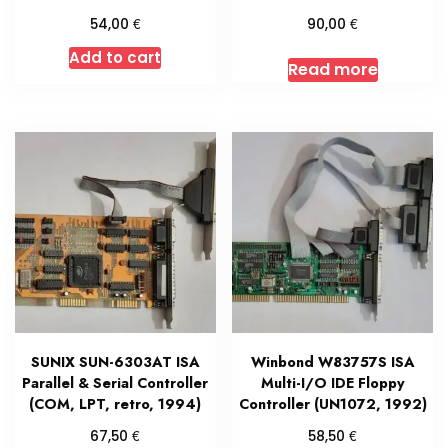
€
€
54,00
90,00
Add to cart
Read more
SUNIX SUN-6303AT ISA
Winbond W83757S ISA
Parallel & Serial Controller
Multi-I/O IDE Floppy
(COM, LPT, retro, 1994)
Controller (UN1072, 1992)
€
€
67,50
58,50