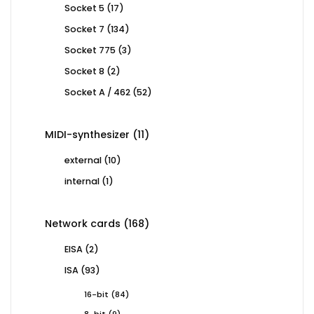
17
Socket 5
17
products
134
Socket 7
134
products
3
Socket 775
3
products
2
Socket 8
2
products
52
Socket A / 462
52
products
11
MIDI-synthesizer
11
products
10
external
10
products
1
internal
1
product
168
Network cards
168
products
2
EISA
2
products
93
ISA
93
products
84
16-bit
84
products
9
8-bit
9