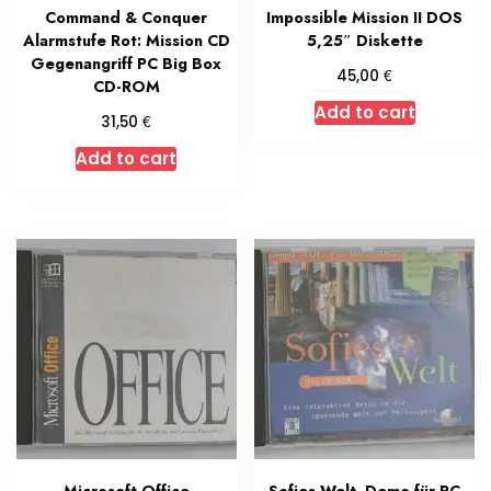
Command & Conquer
Impossible Mission II DOS
Alarmstufe Rot: Mission CD
5,25″ Diskette
Gegenangriff PC Big Box
€
45,00
CD-ROM
Add to cart
€
31,50
Add to cart
Microsoft Office
Sofies Welt. Demo für PC