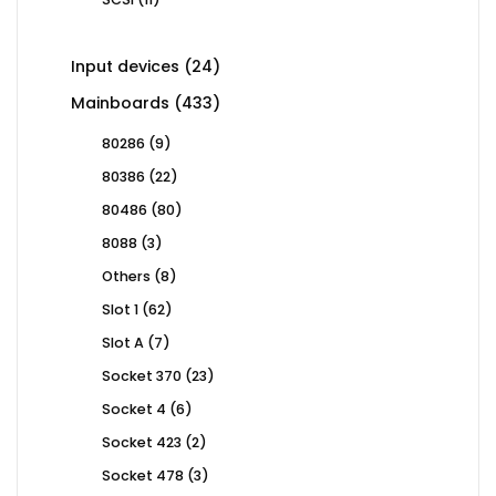
products
24
Input devices
24
products
433
Mainboards
433
products
9
80286
9
products
22
80386
22
products
80
80486
80
products
3
8088
3
products
8
Others
8
products
62
Slot 1
62
products
7
Slot A
7
products
23
Socket 370
23
products
6
Socket 4
6
products
2
Socket 423
2
products
3
Socket 478
3
products