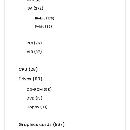
products
272
ISA
272
products
176
16-bit
176
products
96
8-bit
96
products
76
PCI
76
products
37
VLB
37
products
28
CPU
28
products
110
Drives
110
products
58
CD-ROM
58
products
19
DVD
19
products
33
Floppy
33
products
867
Graphics cards
867