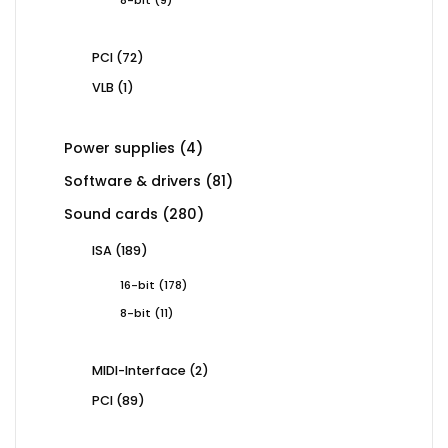
products
72
PCI
72
products
1
VLB
1
product
4
Power supplies
4
products
81
Software & drivers
81
products
280
Sound cards
280
products
189
ISA
189
products
178
16-bit
178
products
11
8-bit
11
products
2
MIDI-Interface
2
products
89
PCI
89
products