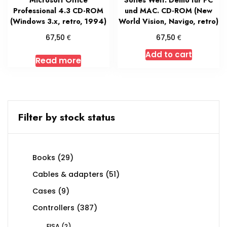
Professional 4.3 CD-ROM
und MAC. CD-ROM (New
(Windows 3.x, retro, 1994)
World Vision, Navigo, retro)
€
€
67,50
67,50
Add to cart
Read more
Filter by stock status
29
Books
29
products
51
Cables & adapters
51
products
9
Cases
9
products
387
Controllers
387
products
2
EISA
2