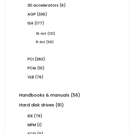
products
6
3D accelerators
6
products
336
AGP
336
products
177
ISA
177
products
121
16-bit
121
products
56
8-bit
56
products
263
PCI
263
products
10
PCIe
10
products
76
VLB
76
products
56
Handbooks & manuals
56
products
91
Hard disk drives
91
products
79
IDE
79
products
1
MFM
1
product
11
SCSI
11