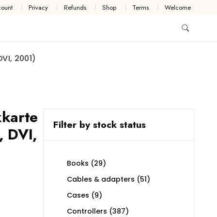
ount
Privacy
Refunds
Shop
Terms
Welcome
VI, 2001)
karte
Filter by stock status
 DVI,
29
Books
29
products
51
Cables & adapters
51
products
9
Cases
9
products
387
Controllers
387