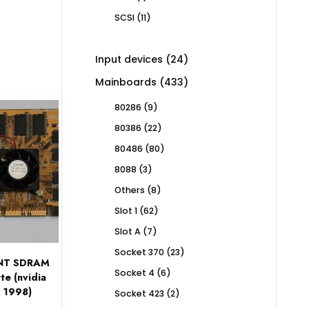
product
11
SCSI
11
products
24
Input devices
24
products
433
Mainboards
433
products
9
80286
9
products
22
80386
22
products
80
80486
80
products
3
8088
3
products
8
Others
8
products
62
Slot 1
62
products
7
Slot A
7
products
23
Socket 370
23
NT SDRAM
products
6
Socket 4
6
e (nvidia
products
 1998)
2
Socket 423
2
products