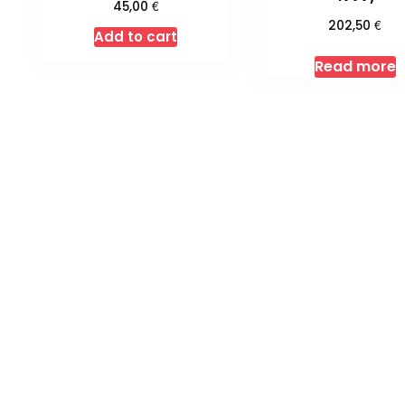
€
45,00
€
202,50
Add to cart
Read more