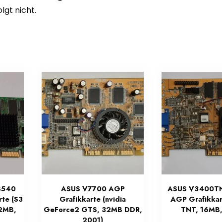
gt nicht.
 S540
ASUS V7700 AGP
ASUS V3400T
te (S3
Grafikkarte (nvidia
AGP Grafikkart
32MB,
GeForce2 GTS, 32MB DDR,
TNT, 16MB,
2001)