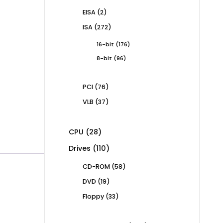
products
2
EISA
2
products
272
ISA
272
products
176
16-bit
176
products
96
8-bit
96
products
76
PCI
76
products
37
VLB
37
products
28
CPU
28
products
110
Drives
110
products
58
CD-ROM
58
products
19
DVD
19
products
33
Floppy
33
products