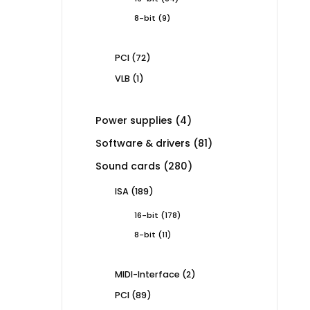
products
9
8-bit
9
products
72
PCI
72
products
1
VLB
1
product
4
Power supplies
4
products
81
Software & drivers
81
products
280
Sound cards
280
products
189
ISA
189
products
178
16-bit
178
products
11
8-bit
11
products
2
MIDI-Interface
2
products
89
PCI
89
products