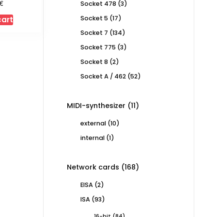
€
3
Socket 478
3
products
17
Socket 5
17
cart
products
134
Socket 7
134
products
3
Socket 775
3
products
2
Socket 8
2
products
52
Socket A / 462
52
products
11
MIDI-synthesizer
11
products
10
external
10
products
1
internal
1
product
168
Network cards
168
products
2
EISA
2
products
93
ISA
93
products
84
16-bit
84