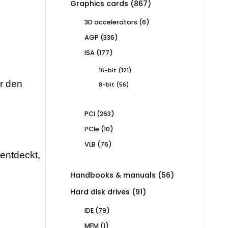
867
Graphics cards
867
products
6
3D accelerators
6
products
336
AGP
336
products
177
ISA
177
products
121
16-bit
121
products
ür den
56
8-bit
56
products
263
PCI
263
products
10
PCIe
10
products
76
VLB
76
products
rentdeckt,
56
Handbooks & manuals
56
products
91
Hard disk drives
91
products
79
IDE
79
products
1
MFM
1