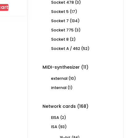
3
Socket 478
3
cart
products
17
Socket 5
17
products
134
Socket 7
134
products
3
Socket 775
3
products
2
Socket 8
2
products
52
Socket A / 462
52
products
11
MIDI-synthesizer
11
products
10
external
10
products
1
internal
1
product
168
Network cards
168
products
2
EISA
2
products
93
ISA
93
products
84
16-bit
84