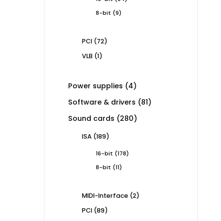
products
9
8-bit
9
products
72
PCI
72
products
1
VLB
1
product
4
Power supplies
4
products
81
Software & drivers
81
products
280
Sound cards
280
products
189
ISA
189
products
178
16-bit
178
products
11
8-bit
11
products
2
MIDI-Interface
2
products
89
PCI
89
products