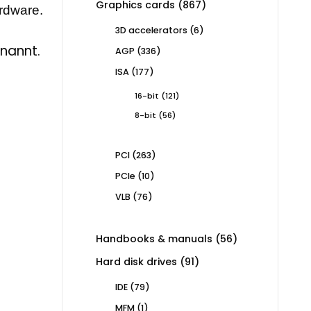
867
Graphics cards
867
ardware.
products
6
3D accelerators
6
products
enannt.
336
AGP
336
products
177
ISA
177
products
121
16-bit
121
products
56
8-bit
56
products
263
PCI
263
products
10
PCIe
10
products
76
VLB
76
products
56
Handbooks & manuals
56
products
91
Hard disk drives
91
products
79
IDE
79
products
1
MFM
1