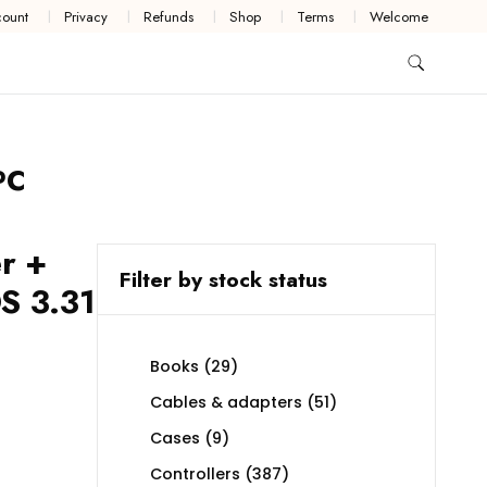
ount
Privacy
Refunds
Shop
Terms
Welcome
PC
r +
Filter by stock status
S 3.31
29
Books
29
products
51
Cables & adapters
51
products
9
Cases
9
products
387
Controllers
387