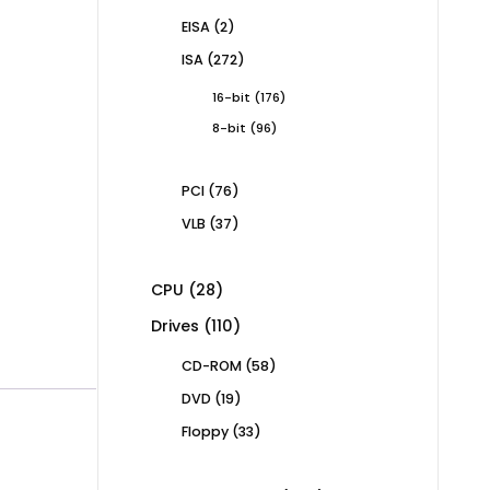
products
2
EISA
2
products
272
ISA
272
products
176
16-bit
176
products
96
8-bit
96
products
76
PCI
76
products
37
VLB
37
products
28
CPU
28
products
110
Drives
110
products
58
CD-ROM
58
products
19
DVD
19
products
33
Floppy
33
products