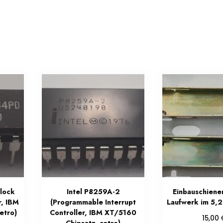
lock
Intel P8259A-2
Einbauschienen
r, IBM
(Programmable Interrupt
Laufwerk im 5,
etro)
Controller, IBM XT/5160
15,00