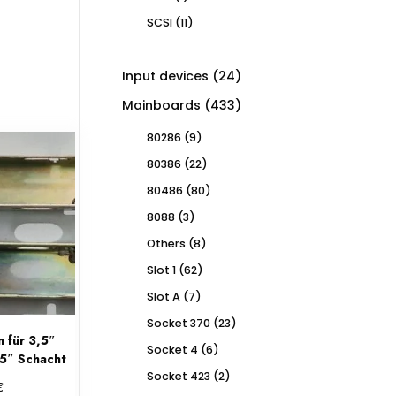
product
11
SCSI
11
products
24
Input devices
24
products
433
Mainboards
433
products
9
80286
9
products
22
80386
22
products
80
80486
80
products
3
8088
3
products
8
Others
8
products
62
Slot 1
62
products
7
Slot A
7
products
23
Socket 370
23
products
 für 3,5″
6
Socket 4
6
25″ Schacht
products
2
Socket 423
2
€
products