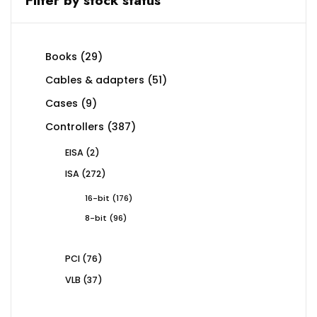
29
Books
29
products
51
Cables & adapters
51
products
9
Cases
9
products
387
Controllers
387
products
2
EISA
2
products
272
ISA
272
products
176
16-bit
176
products
96
8-bit
96
products
76
PCI
76
products
37
VLB
37
products