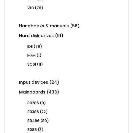
products
76
VLB
76
products
56
Handbooks & manuals
56
products
91
Hard disk drives
91
products
79
IDE
79
products
1
MFM
1
product
11
SCSI
11
products
24
Input devices
24
products
433
Mainboards
433
products
9
80286
9
products
22
80386
22
products
80
80486
80
products
3
8088
3