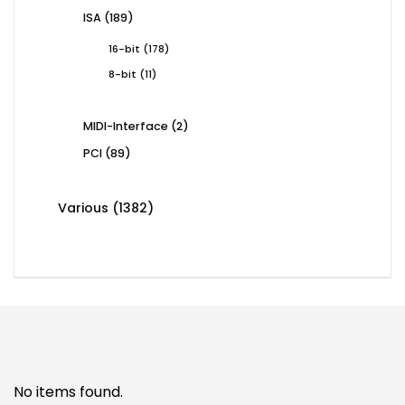
products
189
ISA
189
products
178
16-bit
178
products
11
8-bit
11
products
2
MIDI-Interface
2
products
89
PCI
89
products
1382
Various
1382
products
No items found.