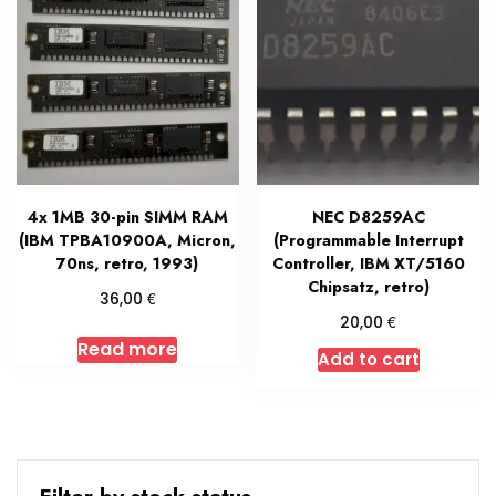
4x 1MB 30-pin SIMM RAM
NEC D8259AC
(IBM TPBA10900A, Micron,
(Programmable Interrupt
70ns, retro, 1993)
Controller, IBM XT/5160
Chipsatz, retro)
€
36,00
€
20,00
Read more
Add to cart
Filter by stock status