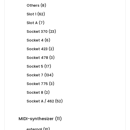
products
8
Others
8
products
62
Slot 1
62
products
7
Slot A
7
products
23
Socket 370
23
products
6
Socket 4
6
products
2
Socket 423
2
products
3
Socket 478
3
products
17
Socket 5
17
products
134
Socket 7
134
products
3
Socket 775
3
products
2
Socket 8
2
products
52
Socket A / 462
52
products
11
MIDI-synthesizer
11
products
10
external
10