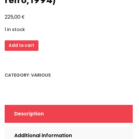
€
225,00
1 in stock
Hornet
Add to cart
Technology
VL-
230
VLB
CATEGORY:
VARIOUS
IDE
Floppy
Controller
(1MB
Fake?
Description
-
Cache,
retro,1994)
Additional information