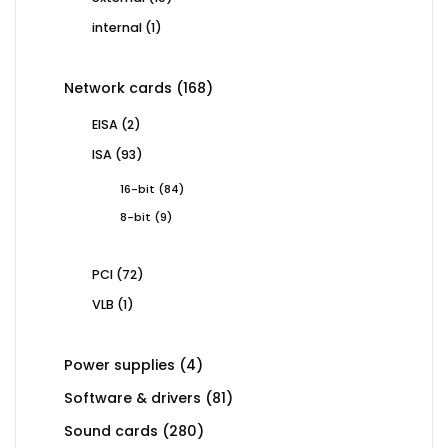
products
1
internal
1
product
168
Network cards
168
products
2
EISA
2
products
93
ISA
93
products
84
16-bit
84
products
9
8-bit
9
products
72
PCI
72
products
1
VLB
1
product
4
Power supplies
4
products
81
Software & drivers
81
products
280
Sound cards
280