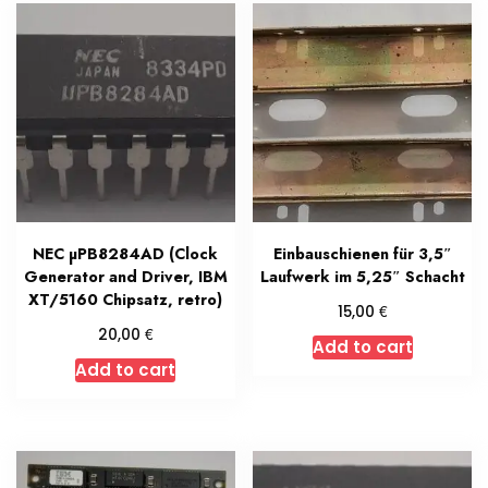
NEC µPB8284AD (Clock
Einbauschienen für 3,5″
Generator and Driver, IBM
Laufwerk im 5,25″ Schacht
XT/5160 Chipsatz, retro)
€
15,00
€
20,00
Add to cart
Add to cart