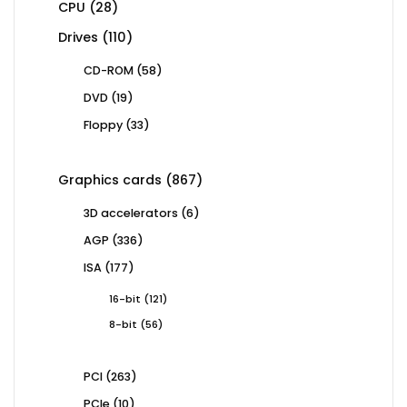
28
CPU
28
products
110
Drives
110
products
58
CD-ROM
58
products
19
DVD
19
products
33
Floppy
33
products
867
Graphics cards
867
products
6
3D accelerators
6
products
336
AGP
336
products
177
ISA
177
products
121
16-bit
121
products
56
8-bit
56
products
263
PCI
263
products
10
PCIe
10