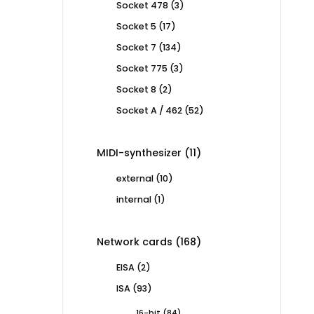
3
Socket 478
3
products
17
Socket 5
17
products
134
Socket 7
134
products
3
Socket 775
3
products
2
Socket 8
2
products
52
Socket A / 462
52
products
11
MIDI-synthesizer
11
products
10
external
10
products
1
internal
1
product
168
Network cards
168
products
2
EISA
2
products
93
ISA
93
products
84
16-bit
84