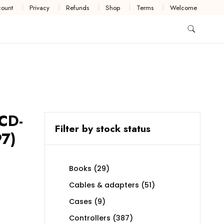
ount
Privacy
Refunds
Shop
Terms
Welcome
 CD-
Filter by stock status
97)
29
Books
29
products
51
Cables & adapters
51
products
9
Cases
9
products
387
Controllers
387