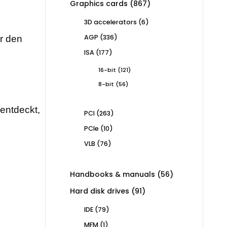
867
Graphics cards
867
products
6
3D accelerators
6
products
336
AGP
336
ür den
products
177
ISA
177
products
121
16-bit
121
products
56
8-bit
56
products
rentdeckt,
263
PCI
263
products
10
PCIe
10
products
76
VLB
76
products
56
Handbooks & manuals
56
products
91
Hard disk drives
91
products
79
IDE
79
products
1
MFM
1