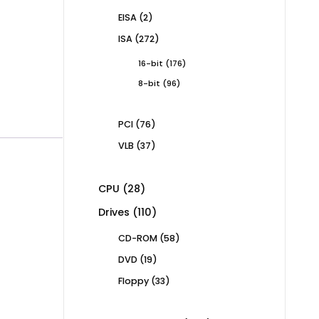
products
2
EISA
2
products
272
ISA
272
products
176
16-bit
176
products
96
8-bit
96
products
76
PCI
76
products
37
VLB
37
products
28
CPU
28
products
110
Drives
110
products
58
CD-ROM
58
products
19
DVD
19
products
33
Floppy
33
products