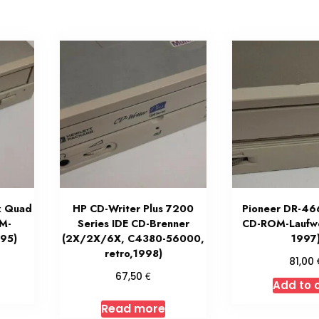
x Quad
HP CD-Writer Plus 7200
Pioneer DR-46
M-
Series IDE CD-Brenner
CD-ROM-Laufwe
995)
(2X/2X/6X, C4380-56000,
1997
retro,1998)
81,00
€
67,50
Add to 
Read more