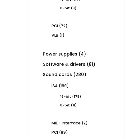
products
9
8-bit
9
products
72
PCI
72
products
1
VLB
1
product
4
Power supplies
4
products
81
Software & drivers
81
products
280
Sound cards
280
products
189
ISA
189
products
178
16-bit
178
products
11
8-bit
11
products
2
MIDI-Interface
2
products
89
PCI
89
products