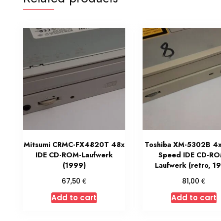
Mitsumi CRMC-FX4820T 48x
Toshiba XM-5302B 4
IDE CD-ROM-Laufwerk
Speed IDE CD-RO
(1999)
Laufwerk (retro, 1
€
€
67,50
81,00
Add to cart
Add to cart