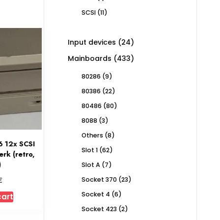
product
11
SCSI
11
products
24
Input devices
24
products
433
Mainboards
433
products
9
80286
9
products
22
80386
22
products
80
80486
80
products
3
8088
3
products
8
Others
8
6 12x SCSI
products
62
Slot 1
62
rk (retro,
products
)
7
Slot A
7
products
€
23
Socket 370
23
products
6
Socket 4
6
cart
products
2
Socket 423
2
products