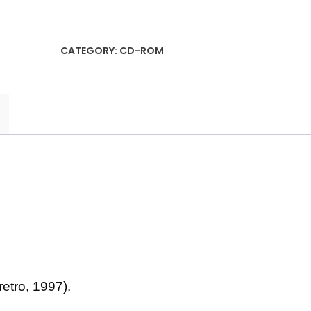
7930
IDE
8x
CATEGORY:
CD-ROM
CD-
ROM-
Laufwerk
(retro,
1997)
quantity
tro, 1997).