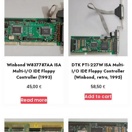
Winbond W837787AA ISA
DTK PTI-227W ISA Multi-
Multi-I/O IDE Floppy
I/O IDE Floppy Controller
Controller (1993)
(Winbond, retro, 1995)
€
€
45,00
58,50
Add to cart
Read more