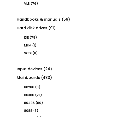
products
76
VLB
76
products
56
Handbooks & manuals
56
products
91
Hard disk drives
91
products
79
IDE
79
products
1
MFM
1
product
11
SCSI
11
products
24
Input devices
24
products
433
Mainboards
433
products
9
80286
9
products
22
80386
22
products
80
80486
80
products
3
8088
3
products