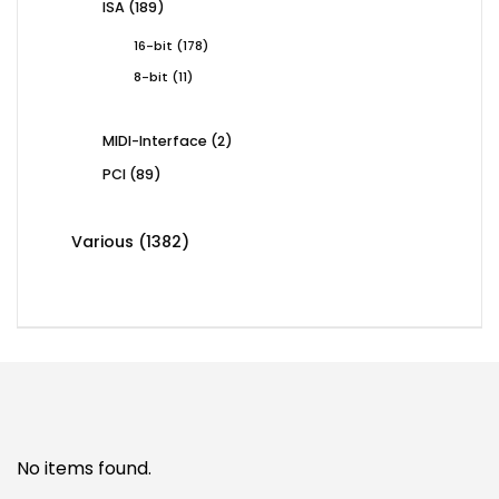
189
ISA
189
products
178
16-bit
178
products
11
8-bit
11
products
2
MIDI-Interface
2
products
89
PCI
89
products
1382
Various
1382
products
No items found.