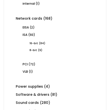
products
1
internal
1
product
168
Network cards
168
products
2
EISA
2
products
93
ISA
93
products
84
16-bit
84
products
9
8-bit
9
products
72
PCI
72
products
1
VLB
1
product
4
Power supplies
4
products
81
Software & drivers
81
products
280
Sound cards
280
products