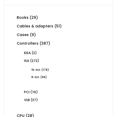
29
Books
29
products
51
Cables & adapters
51
products
9
Cases
9
products
387
Controllers
387
products
2
EISA
2
products
272
ISA
272
products
176
16-bit
176
products
96
8-bit
96
products
76
PCI
76
products
37
VLB
37
products
28
CPU
28