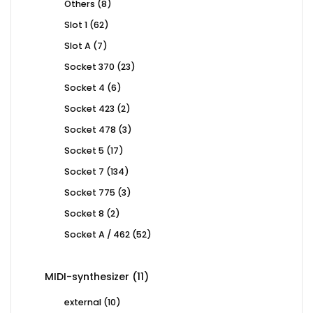
8
Others
8
products
62
Slot 1
62
products
7
Slot A
7
products
23
Socket 370
23
products
6
Socket 4
6
products
2
Socket 423
2
products
3
Socket 478
3
products
17
Socket 5
17
products
134
Socket 7
134
products
3
Socket 775
3
products
2
Socket 8
2
products
52
Socket A / 462
52
products
11
MIDI-synthesizer
11
products
10
external
10