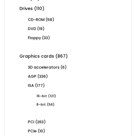
products
110
Drives
110
products
58
CD-ROM
58
products
19
DVD
19
products
33
Floppy
33
products
867
Graphics cards
867
products
6
3D accelerators
6
products
336
AGP
336
products
177
ISA
177
products
121
16-bit
121
products
56
8-bit
56
products
263
PCI
263
products
10
PCIe
10