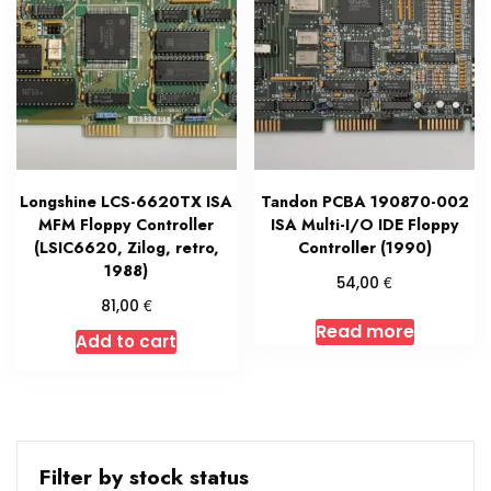
Longshine LCS-6620TX ISA
Tandon PCBA 190870-002
MFM Floppy Controller
ISA Multi-I/O IDE Floppy
(LSIC6620, Zilog, retro,
Controller (1990)
1988)
€
54,00
€
81,00
Read more
Add to cart
Filter by stock status