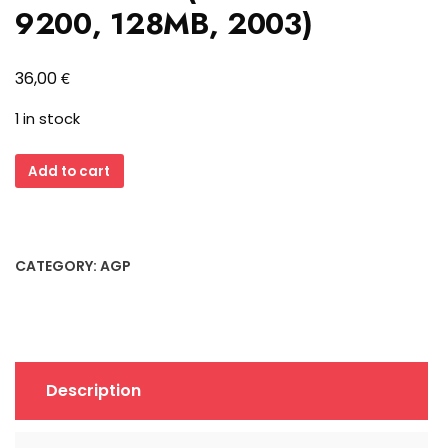
9200, 128MB, 2003)
€
36,00
1 in stock
Gigabyte
Add to cart
GV-
9200FS
AGP
Grafikkarte
CATEGORY:
AGP
(ATI
Radeon
9200,
128MB,
2003)
Description
quantity