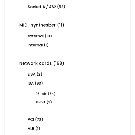
products
52
Socket A / 462
52
products
11
MIDI-synthesizer
11
products
10
external
10
products
1
internal
1
product
168
Network cards
168
products
2
EISA
2
products
93
ISA
93
products
84
16-bit
84
products
9
8-bit
9
products
72
PCI
72
products
1
VLB
1
product