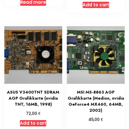
Read more
Add to cart
ASUS V3400TNT SDRAM
MSI MS-8863 AGP
AGP Grafikkarte (nvidia
Grafikkarte (Medion, nvidia
TNT, 16MB, 1998)
GeForce4 MX460, 64MB,
2002)
€
72,00
€
45,00
Add to cart