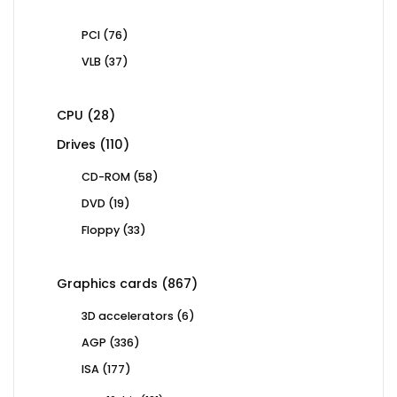
76
PCI
76
products
37
VLB
37
products
28
CPU
28
products
110
Drives
110
products
58
CD-ROM
58
products
19
DVD
19
products
33
Floppy
33
products
867
Graphics cards
867
products
6
3D accelerators
6
products
336
AGP
336
products
177
ISA
177
products