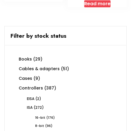
Read more
Filter by stock status
29
Books
29
products
51
Cables & adapters
51
products
9
Cases
9
products
387
Controllers
387
products
2
EISA
2
products
272
ISA
272
products
176
16-bit
176
products
96
8-bit
96
products