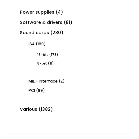
4
Power supplies
4
products
81
Software & drivers
81
products
280
Sound cards
280
products
189
ISA
189
products
178
16-bit
178
products
11
8-bit
11
products
2
MIDI-Interface
2
products
89
PCI
89
products
1382
Various
1382
products