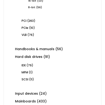
121
16-bit
121
products
56
8-bit
56
products
263
PCI
263
products
10
PCIe
10
products
76
VLB
76
products
56
Handbooks & manuals
56
products
91
Hard disk drives
91
products
79
IDE
79
products
1
MFM
1
product
11
SCSI
11
products
24
Input devices
24
products
433
Mainboards
433