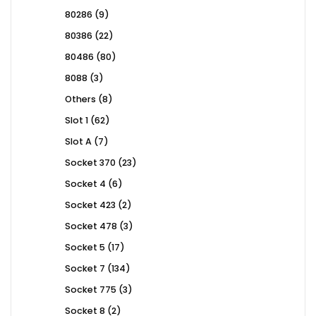
products
9
80286
9
products
22
80386
22
products
80
80486
80
products
3
8088
3
products
8
Others
8
products
62
Slot 1
62
products
7
Slot A
7
products
23
Socket 370
23
products
6
Socket 4
6
products
2
Socket 423
2
products
3
Socket 478
3
products
17
Socket 5
17
products
134
Socket 7
134
products
3
Socket 775
3
products
2
Socket 8
2