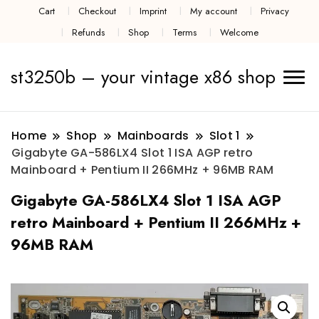
Cart
Checkout
Imprint
My account
Privacy
Refunds
Shop
Terms
Welcome
st3250b – your vintage x86 shop
Home
Shop
Mainboards
Slot 1
Gigabyte GA-586LX4 Slot 1 ISA AGP retro
Mainboard + Pentium II 266MHz + 96MB RAM
Gigabyte GA-586LX4 Slot 1 ISA AGP
retro Mainboard + Pentium II 266MHz +
96MB RAM