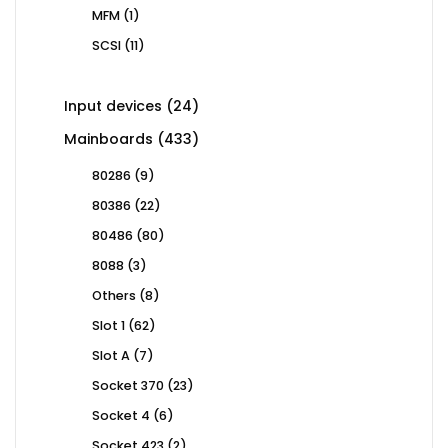
products
1
MFM
1
product
11
SCSI
11
products
24
Input devices
24
products
433
Mainboards
433
products
9
80286
9
products
22
80386
22
products
80
80486
80
products
3
8088
3
products
8
Others
8
products
62
Slot 1
62
products
7
Slot A
7
products
23
Socket 370
23
products
6
Socket 4
6
products
2
Socket 423
2