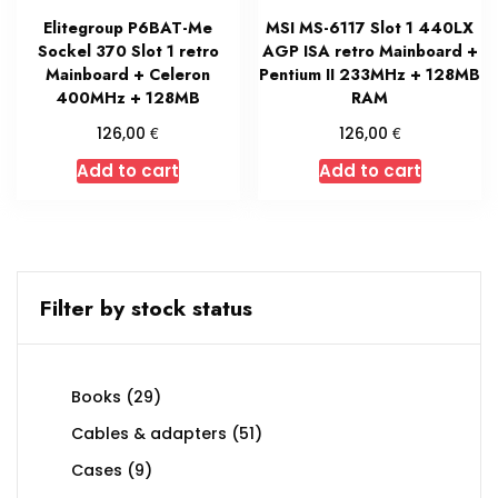
Elitegroup P6BAT-Me
MSI MS-6117 Slot 1 440LX
Sockel 370 Slot 1 retro
AGP ISA retro Mainboard +
Mainboard + Celeron
Pentium II 233MHz + 128MB
400MHz + 128MB
RAM
€
€
126,00
126,00
Add to cart
Add to cart
Filter by stock status
29
Books
29
products
51
Cables & adapters
51
products
9
Cases
9
products