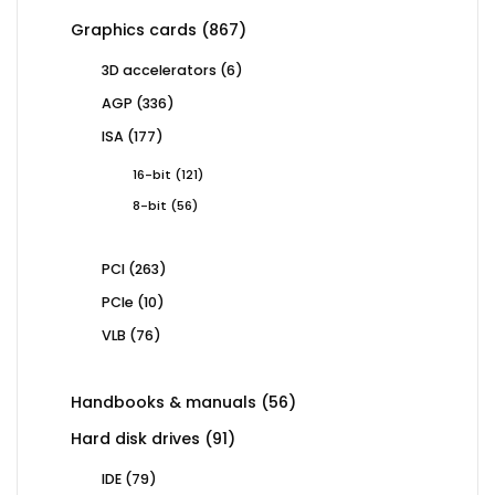
867
Graphics cards
867
products
6
3D accelerators
6
products
336
AGP
336
products
177
ISA
177
products
121
16-bit
121
products
56
8-bit
56
products
263
PCI
263
products
10
PCIe
10
products
76
VLB
76
products
56
Handbooks & manuals
56
products
91
Hard disk drives
91
products
79
IDE
79