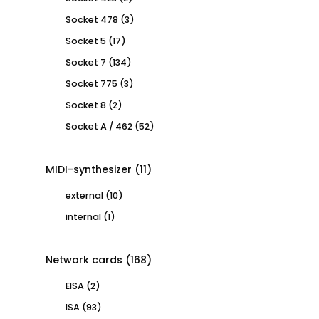
products
3
Socket 478
3
products
17
Socket 5
17
products
134
Socket 7
134
products
3
Socket 775
3
products
2
Socket 8
2
products
52
Socket A / 462
52
products
11
MIDI-synthesizer
11
products
10
external
10
products
1
internal
1
product
168
Network cards
168
products
2
EISA
2
products
93
ISA
93