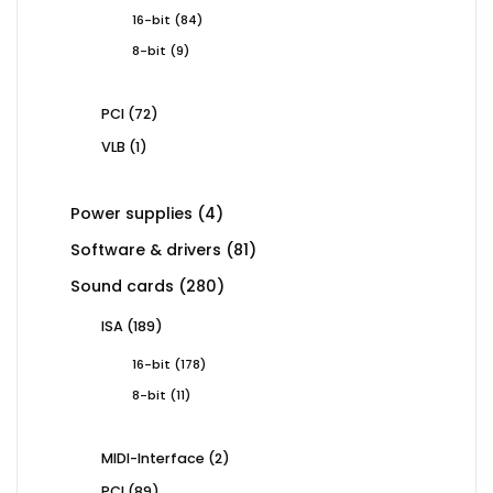
products
84
16-bit
84
products
9
8-bit
9
products
72
PCI
72
products
1
VLB
1
product
4
Power supplies
4
products
81
Software & drivers
81
products
280
Sound cards
280
products
189
ISA
189
products
178
16-bit
178
products
11
8-bit
11
products
2
MIDI-Interface
2
products
89
PCI
89