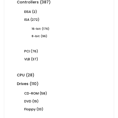
387
Controllers
387
products
2
EISA
2
products
272
ISA
272
products
176
16-bit
176
products
96
8-bit
96
products
76
PCI
76
products
37
VLB
37
products
28
CPU
28
products
110
Drives
110
products
58
CD-ROM
58
products
19
DVD
19
products
33
Floppy
33
products