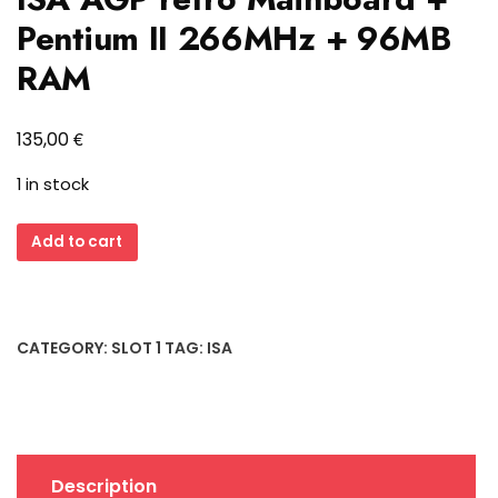
Pentium II 266MHz + 96MB
RAM
€
135,00
1 in stock
Gigabyte
Add to cart
GA-
586LX4
Slot
1
CATEGORY:
SLOT 1
TAG:
ISA
ISA
AGP
retro
Mainboard
+
Description