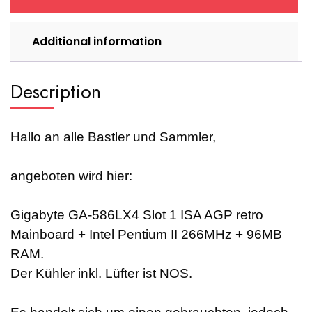
Pentium
II
266MHz
Additional information
+
96MB
RAM
Description
quantity
Hallo an alle Bastler und Sammler,
angeboten wird hier:
Gigabyte GA-586LX4 Slot 1 ISA AGP retro
Mainboard + Intel Pentium II 266MHz + 96MB
RAM.
Der Kühler inkl. Lüfter ist NOS.