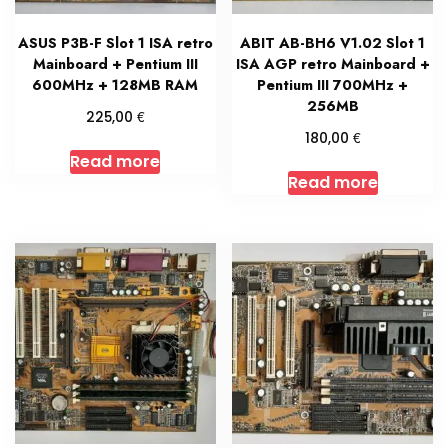
ASUS P3B-F Slot 1 ISA retro
ABIT AB-BH6 V1.02 Slot 1
Mainboard + Pentium III
ISA AGP retro Mainboard +
600MHz + 128MB RAM
Pentium III 700MHz +
256MB
€
225,00
€
180,00
Read more
Read more