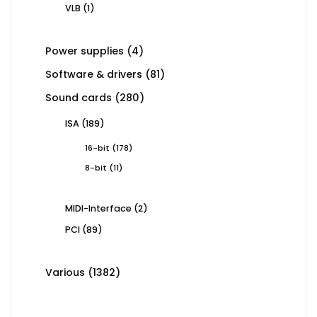
1
VLB
1
product
4
Power supplies
4
products
81
Software & drivers
81
products
280
Sound cards
280
products
189
ISA
189
products
178
16-bit
178
products
11
8-bit
11
products
2
MIDI-Interface
2
products
89
PCI
89
products
1382
Various
1382
products