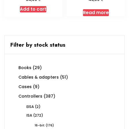
Add to cart
Read more
Filter by stock status
29
Books
29
products
51
Cables & adapters
51
products
9
Cases
9
products
387
Controllers
387
products
2
EISA
2
products
272
ISA
272
products
176
16-bit
176