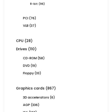
products
96
8-bit
96
products
76
PCI
76
products
37
VLB
37
products
28
CPU
28
products
110
Drives
110
products
58
CD-ROM
58
products
19
DVD
19
products
33
Floppy
33
products
867
Graphics cards
867
products
6
3D accelerators
6
products
336
AGP
336
products