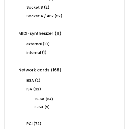
products
2
Socket 8
2
products
52
Socket A / 462
52
products
11
MIDI-synthesizer
11
products
10
external
10
products
1
internal
1
product
168
Network cards
168
products
2
EISA
2
products
93
ISA
93
products
84
16-bit
84
products
9
8-bit
9
products
72
PCI
72
products