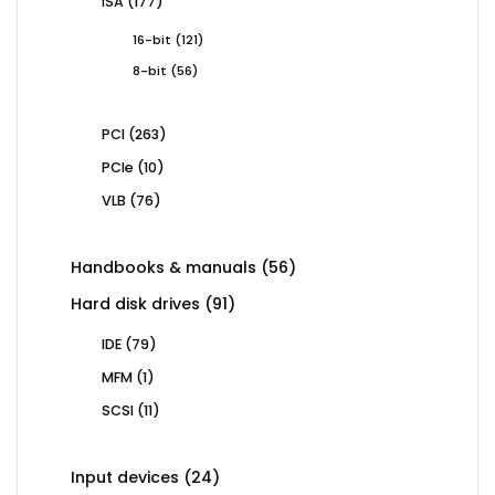
177
ISA
177
products
121
16-bit
121
products
56
8-bit
56
products
263
PCI
263
products
10
PCIe
10
products
76
VLB
76
products
56
Handbooks & manuals
56
products
91
Hard disk drives
91
products
79
IDE
79
products
1
MFM
1
product
11
SCSI
11
products
24
Input devices
24