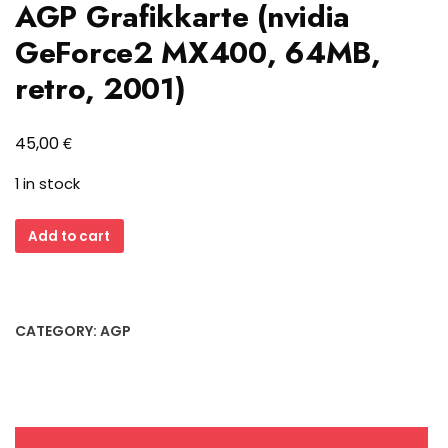
AGP Grafikkarte (nvidia
GeForce2 MX400, 64MB,
retro, 2001)
€
45,00
1 in stock
Gainward
Add to cart
VGA-
GWV06-
6
AGP
CATEGORY:
AGP
Grafikkarte
(nvidia
GeForce2
MX400,
64MB,