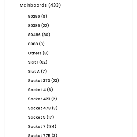
products
433
Mainboards
433
products
9
80286
9
products
22
80386
22
products
80
80486
80
products
3
8088
3
products
8
Others
8
products
62
Slot 1
62
products
7
Slot A
7
products
23
Socket 370
23
products
6
Socket 4
6
products
2
Socket 423
2
products
3
Socket 478
3
products
17
Socket 5
17
products
134
Socket 7
134
products
3
Socket 775
3