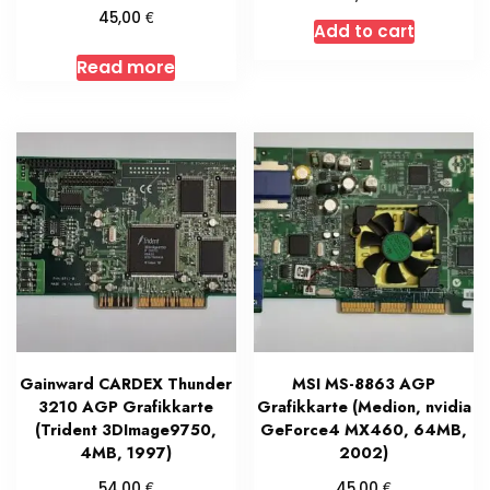
€
45,00
Add to cart
Read more
Gainward CARDEX Thunder
MSI MS-8863 AGP
3210 AGP Grafikkarte
Grafikkarte (Medion, nvidia
(Trident 3DImage9750,
GeForce4 MX460, 64MB,
4MB, 1997)
2002)
€
€
54,00
45,00